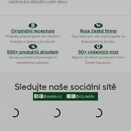
zachování aktuální výše slevy
Originální receptura
Ryze česká firma
Produkty připravujeme dle vlastních
Čaj a kávu pro vás připravujeme ve
receptur s láskou a poctivostí.
Slušovicích na Zlínsku.
500+ produktů skladem
50+ výdejních míst
Stovky produktů připravených k
Nejširší síť našich prodejních míst v
okamžitému odeslání.
České republice.
Sledujte naše sociální sítě
@oxalis.cz
@cz.oxalis