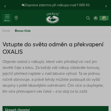
Doprava zdarma při nákupu nad 1 000 Kč
0
MENU
Domů
Bonus Club
Vstupte do světa odměn a překvapení
OXALIS
Objevte radost z nákupů, které vám přinášejí víc než jen
skvělé čaje a kávu. Za každý váš nákup získáváte bonusy,
jejichž přehled najdete v naší tabulce výhod. Ta se jednou
ročně obnovuje, a právě tehdy můžete postoupit do vyšší
skupiny s ještě lákavějšími odměnami. Čím více si dopřejete,
tím více překvapení vás čeká – a to stojí za to zažít.
Úroveň členství