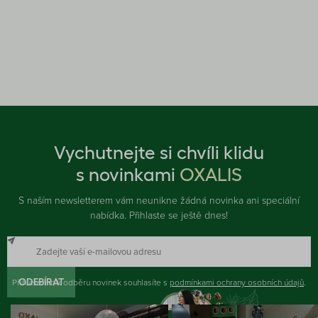
Vychutnejte si chvíli klidu
s novinkami
OXALIS
S naším newsletterem vám neunikne žádná novinka ani speciální
nabídka. Přihlaste se ještě dnes!
Přihlášením k odběru novinek souhlasíte s
ODEBÍRAT
podmínkami ochrany osobních údajů
.