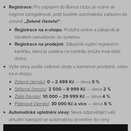
Registrace:
Pro zapojení do Bonus clubu je nutné se
nejprve zaregistrovat, poté budete automaticky zařazeni do
úrovně
„Zelené členství“
:
Registrace na e-shopu
: Probíhá online a zákazník je
obratem zaevidován do systému.
Registrace na prodejně
: Zákazník vyplní registrační
kartičku, která je zaslána na centrálu (může trvat delší
dobu).
Výše slevy podle celkové útraty v kamenné prodejně, nebo
na e-shopu:
Zelené členství
:
0 – 2 499 Kč
— sleva
0 %
Stříbrné členství
:
2 500 – 9 999 Kč
— sleva
2 %
Zlaté členství
:
10 000 – 29 999 Kč
— sleva
4 %
Platinové členství
:
30 000 Kč a více
— sleva
6 %
Automatické uplatnění slevy:
Sleva odpovídající vaší
aktuální kategorii se automaticky promítne do ceny
produktu při nákupu