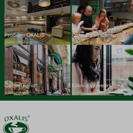
Prodejny OXALIS
Prague Tea Center
ZOBRAZIT MAPU
ZOBRAZIT VÍCE
CoffeeTearia
Klikni a vyzvedni
ZOBRAZIT VÍCE
ZOBRAZIT PRODEJNY