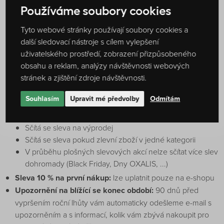
Postup do vyšší kategorie:
Pokud dosáhnete na další
Používáme soubory cookies
úroveň, nová výše slevy se vám aktivuje při následujícím
nákupu
Tyto webové stránky používají soubory cookies a
Roční lhůta pro zachování kategorie:
Ode dne postupu
další sledovací nástroje s cílem vylepšení
do vyšší úrovně se spustí roční období, během něhož je
uživatelského prostředí, zobrazení přizpůsobeného
potřeba svou kategorii obhájit. Pokud se vám to nepodaří,
obsahu a reklam, analýzy návštěvnosti webových
budete automaticky přeřazeni do kategorie odpovídající
stránek a zjištění zdroje návštěvnosti.
vašim nákupům za uplynulý rok (ne kalendářní)
Souhlasím
Upravit mé předvolby
Odmítám
Kumulace slev:
Sčítá se sleva 5% za svátek (slevový kód)
Sčítá se sleva na výprodej
Sčítá se sleva pokud zlevní zboží v jedné kategorii
V průběhu plošných slevových akcí nelze sčítat více slev
dohromady (Black Friday, Dny OXALIS, ...)
Sleva 10 % na první nákup:
lze uplatnit pouze na e-shopu
Upozornění na blížící se konec období:
90 dnů před
vypršením roční lhůty vám automaticky odešleme e-mail s
upozorněním a s informací, kolik vám zbývá nakoupit pro