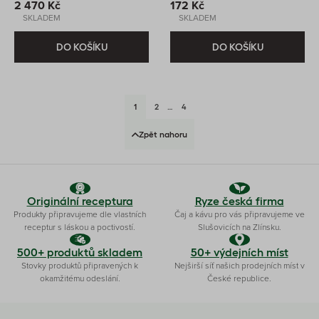
2 470 Kč
172 Kč
SKLADEM
SKLADEM
DO KOŠÍKU
DO KOŠÍKU
1
2
…
4
Zpět nahoru
Originální receptura
Ryze česká firma
Produkty připravujeme dle vlastních
Čaj a kávu pro vás připravujeme ve
receptur s láskou a poctivostí.
Slušovicích na Zlínsku.
500+ produktů skladem
50+ výdejních míst
Stovky produktů připravených k
Nejširší síť našich prodejních míst v
okamžitému odeslání.
České republice.