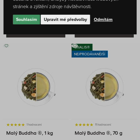
stránek a zjištění zdroje návštěvnosti.
149 Kč
142 Kč
SKLADEM
SKLADEM
Souhlasím
Upravit mé předvolby
Odmítám
DO KOŠÍKU
DO KOŠÍKU
OXALIS®
NEJPRODÁVANĚJŠÍ
1 hodnocení
11 hodnocení
Malý Buddha ®, 1 kg
Malý Buddha ®, 70 g