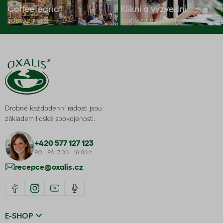
CoffeeTearia
Klikni a vyzvedni
ZOBRAZIT VÍCE
ZOBRAZIT PRODEJNY
Drobné každodenní radosti jsou
základem lidské spokojenosti.
+420 577 127 123
PO - PÁ: 7:30 - 16:00 h
recepce@oxalis.cz
E-SHOP