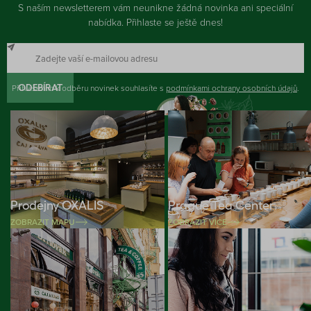
S naším newsletterem vám neunikne žádná novinka ani speciální
nabídka. Přihlaste se ještě dnes!
Přihlášením k odběru novinek souhlasíte s
ODEBÍRAT
podmínkami ochrany osobních údajů
.
Prodejny OXALIS
Prague Tea Center
ZOBRAZIT MAPU
ZOBRAZIT VÍCE