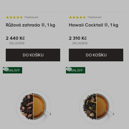
1 hodnocení
1 hodnocení
Růžová zahrada ®, 1 kg
Hawaii Cocktail ®, 1 kg
2 440 Kč
2 310 Kč
SKLADEM
SKLADEM
DO KOŠÍKU
DO KOŠÍKU
OXALIS®
OXALIS®