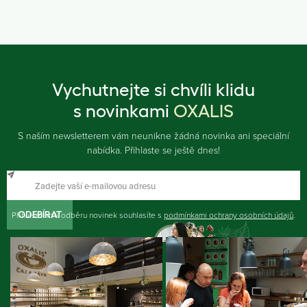
Vychutnejte si chvíli klidu
s novinkami
OXALIS
S naším newsletterem vám neunikne žádná novinka ani speciální
nabídka. Přihlaste se ještě dnes!
Přihlášením k odběru novinek souhlasíte s
ODEBÍRAT
podmínkami ochrany osobních údajů
.