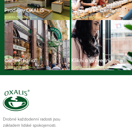
Prodejny OXALIS
Prague Tea Center
ZOBRAZIT MAPU
ZOBRAZIT VÍCE
CoffeeTearia
Klikni a vyzvedni
ZOBRAZIT VÍCE
ZOBRAZIT PRODEJNY
Drobné každodenní radosti jsou
základem lidské spokojenosti.