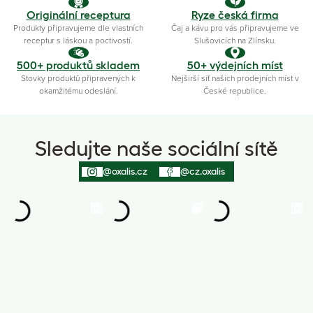
Originální receptura
Ryze česká firma
Produkty připravujeme dle vlastních
Čaj a kávu pro vás připravujeme ve
receptur s láskou a poctivostí.
Slušovicích na Zlínsku.
500+ produktů skladem
50+ výdejních míst
Stovky produktů připravených k
Nejširší síť našich prodejních míst v
okamžitému odeslání.
České republice.
Sledujte naše sociální sítě
@oxalis.cz
@cz.oxalis