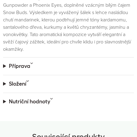
Gunpowder a Phoenix Eyes, doplněné vzácným bílým čajem
Snow Buds. Výsledkem je vyvážený šálek s lehce nasládlou
chutí mandarinek, kterou podtrhují jemné tóny kardamomu,
santalového dřeva, kurkumy a květů chryzantémy, jasmínu a
vonokvětky. Tato aromatická kompozice vytváří elegantní a
svěží čajový zážitek, ideální pro chvíle klidu i pro slavnostnější
okamžiky.
Příprava
Složení
Nutriční hodnoty
Související produkty