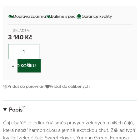
Doprava zdarma
Balíme s péčí
Garance kvality
SKLADEM
3 140 Kč
−
+
DO KOŠÍKU
Přidat do porovnání
Přidat do oblíbených
Popis
Čaj císařů® je jedinečná směs pravých zelených a bílých čajů,
která nabízí harmonickou a jemně exotickou chuť. Základ tvoří
kvalitní zelené čaje Sweet Flower, Yunnan Green, Formosa