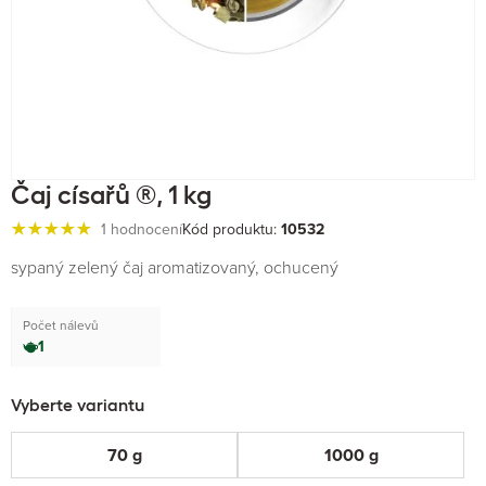
Čaj císařů ®, 1 kg
1 hodnocení
Kód produktu:
10532
sypaný zelený čaj aromatizovaný, ochucený
Počet nálevů
1
Vyberte variantu
70 g
1000 g