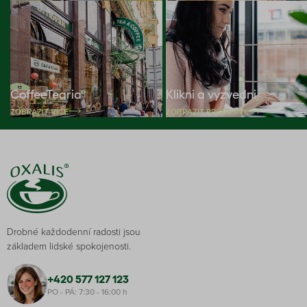
CoffeeTearia
Klikni a vyzvedni
ZOBRAZIT VÍCE
ZOBRAZIT PRODEJNY
Drobné každodenní radosti jsou
základem lidské spokojenosti.
+420 577 127 123
PO - PÁ: 7:30 - 16:00 h