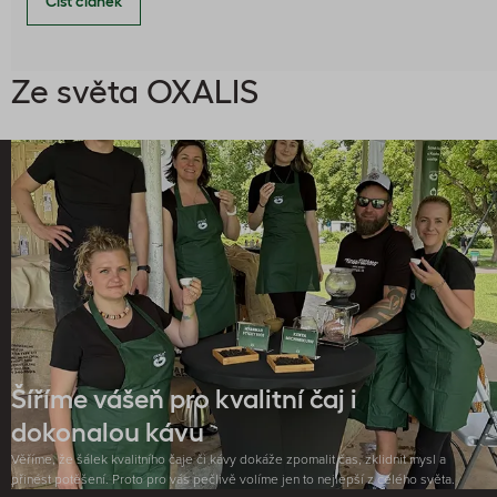
Číst článek
Ze světa OXALIS
Šíříme vášeň pro kvalitní čaj i
dokonalou kávu
Věříme, že šálek kvalitního čaje či kávy dokáže zpomalit čas, zklidnit mysl a
přinést potěšení. Proto pro vás pečlivě volíme jen to nejlepší z celého světa.