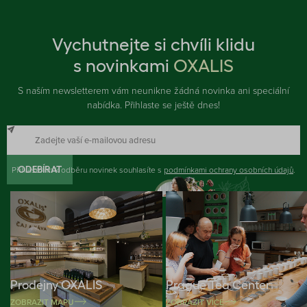
Vychutnejte si chvíli klidu
s novinkami
OXALIS
S naším newsletterem vám neunikne žádná novinka ani speciální
nabídka. Přihlaste se ještě dnes!
Přihlášením k odběru novinek souhlasíte s
ODEBÍRAT
podmínkami ochrany osobních údajů
.
Prodejny OXALIS
Prague Tea Center
ZOBRAZIT MAPU
ZOBRAZIT VÍCE