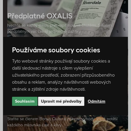
Předplatné OXALIS
Nechte se každý měsíc překvapit novými chutěmi. S našim
předplatným vás čekájí jedinečné zážitky.
ZJISTIT VÍCE
Používáme soubory cookies
Tyto webové stránky používají soubory cookies a
další sledovací nástroje s cílem vylepšení
uživatelského prostředí, zobrazení přizpůsobeného
obsahu a reklam, analýzy návštěvnosti webových
stránek a zjištění zdroje návštěvnosti.
Souhlasím
Upravit mé předvolby
Odmítám
Bonus club
Staňte se členem Bonus Clubu a získejte výhody, které potěší
každého milovníka čaje a kávy.