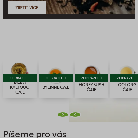
ZJISTIT VÍCE
Vyberte podle druhu
ZOBRAZIT
ZOBRAZIT
ZOBRAZIT
ZOBRAZIT
BÍLÉ A
HONEYBUSH
OOLONG
KVETOUCÍ
BYLINNÉ ČAJE
ČAJE
ČAJE
ČAJE
Píšeme pro vás