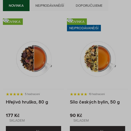
NOVINKA
NEJPRODÁVANĚJŠÍ
DOPORUČUJEME
NOVINKA
NOVINKA
NEJPRODÁVANĚJŠÍ
5 hodnocení
10 hodnocení
Hřejivá hruška, 80 g
Síla českých bylin, 50 g
177 Kč
90 Kč
SKLADEM
SKLADEM