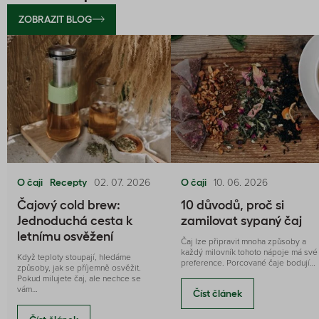
ZOBRAZIT BLOG
02. 07. 2026
10. 06. 2026
O čaji
Recepty
O čaji
Čajový cold brew:
10 důvodů, proč si
Jednoduchá cesta k
zamilovat sypaný čaj
letnímu osvěžení
Čaj lze připravit mnoha způsoby a
každý milovník tohoto nápoje má své
Když teploty stoupají, hledáme
preference. Porcované čaje bodují…
způsoby, jak se příjemně osvěžit.
Pokud milujete čaj, ale nechce se
vám…
Číst článek