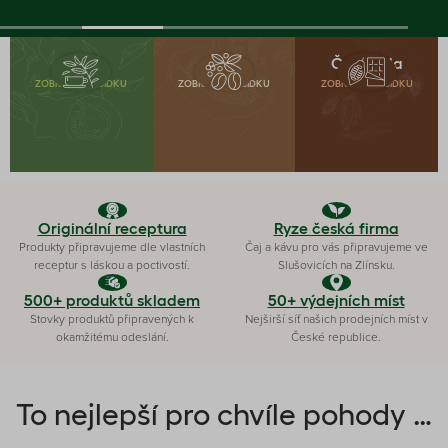
Čaj
Káva
Čokoláda
ZOBRAZIT NABÍDKU
ZOBRAZIT NABÍDKU
ZOBRAZIT NABÍDKU
Originální receptura
Ryze česká firma
Produkty připravujeme dle vlastních
Čaj a kávu pro vás připravujeme ve
receptur s láskou a poctivostí.
Slušovicích na Zlínsku.
500+ produktů skladem
50+ výdejních míst
Stovky produktů připravených k
Nejširší síť našich prodejních míst v
okamžitému odeslání.
České republice.
To nejlepší pro chvíle pohody …