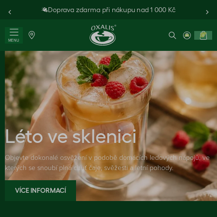
Doprava zdarma při nákupu nad 1 000 Kč
0
MENU
Léto ve sklenici
Objevte dokonalé osvěžení v podobě domácích ledových nápojů, ve
kterých se snoubí plná chuť čaje, svěžesti a letní pohody.
VÍCE INFORMACÍ