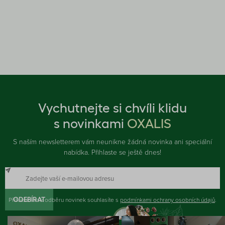
Vychutnejte si chvíli klidu
s novinkami
OXALIS
S naším newsletterem vám neunikne žádná novinka ani speciální
nabídka. Přihlaste se ještě dnes!
Přihlášením k odběru novinek souhlasíte s
ODEBÍRAT
podmínkami ochrany osobních údajů
.