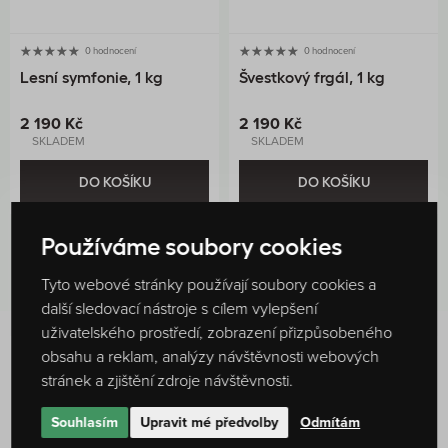
0 hodnocení
0 hodnocení
Lesní symfonie, 1 kg
Švestkový frgál, 1 kg
2 190 Kč
2 190 Kč
SKLADEM
SKLADEM
DO KOŠÍKU
DO KOŠÍKU
Používáme soubory cookies
Tyto webové stránky používají soubory cookies a
další sledovací nástroje s cílem vylepšení
uživatelského prostředí, zobrazení přizpůsobeného
obsahu a reklam, analýzy návštěvnosti webových
Hodnocení produktu
stránek a zjištění zdroje návštěvnosti.
100 %
4
hodnocení
Souhlasím
Upravit mé předvolby
Odmítám