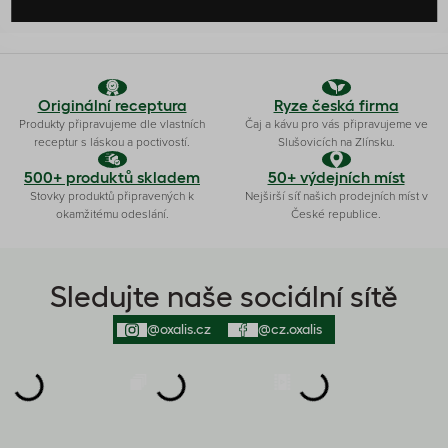
Originální receptura
Ryze česká firma
Produkty připravujeme dle vlastních
Čaj a kávu pro vás připravujeme ve
receptur s láskou a poctivostí.
Slušovicích na Zlínsku.
500+ produktů skladem
50+ výdejních míst
Stovky produktů připravených k
Nejširší síť našich prodejních míst v
okamžitému odeslání.
České republice.
Sledujte naše sociální sítě
@oxalis.cz
@cz.oxalis