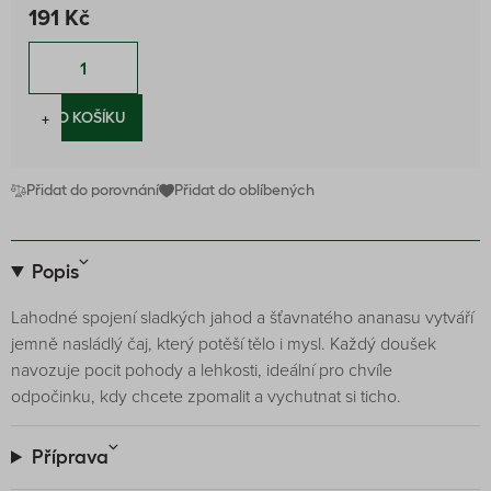
191 Kč
−
+
DO KOŠÍKU
Přidat do porovnání
Přidat do oblíbených
Popis
Lahodné spojení sladkých jahod a šťavnatého ananasu vytváří
jemně nasládlý čaj, který potěší tělo i mysl. Každý doušek
navozuje pocit pohody a lehkosti, ideální pro chvíle
odpočinku, kdy chcete zpomalit a vychutnat si ticho.
Příprava