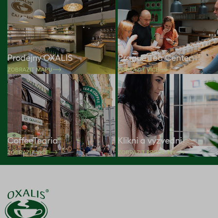
Prodejny OXALIS
Prague Tea Center
ZOBRAZIT MAPU
ZOBRAZIT VÍCE
CoffeeTearia
Klikni a vyzvedni
ZOBRAZIT VÍCE
ZOBRAZIT PRODEJNY