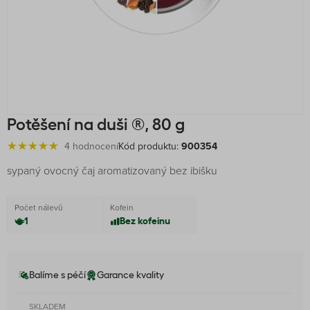
Potěšení na duši ®, 80 g
4 hodnocení
Kód produktu:
900354
sypaný ovocný čaj aromatizovaný bez ibišku
Počet nálevů
Kofein
1
Bez kofeinu
Balíme s péčí
Garance kvality
SKLADEM