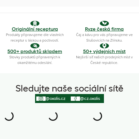
Originální receptura
Ryze česká firma
Produkty připravujeme dle vlastních
Čaj a kávu pro vás připravujeme ve
receptur s láskou a poctivostí.
Slušovicích na Zlínsku.
500+ produktů skladem
50+ výdejních míst
Stovky produktů připravených k
Nejširší síť našich prodejních míst v
okamžitému odeslání.
České republice.
Sledujte naše sociální sítě
@oxalis.cz
@cz.oxalis