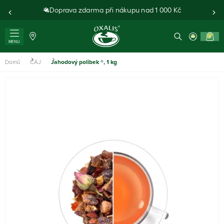
Doprava zdarma při nákupu nad 1 000 Kč
0
MENU
Domů
ČAJ
Jahodový polibek ®, 1 kg