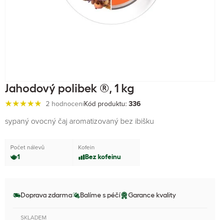
Jahodový polibek ®, 1 kg
2 hodnocení
Kód produktu:
336
sypaný ovocný čaj aromatizovaný bez ibišku
Počet nálevů
Kofein
1
Bez kofeinu
Doprava zdarma
Balíme s péčí
Garance kvality
SKLADEM