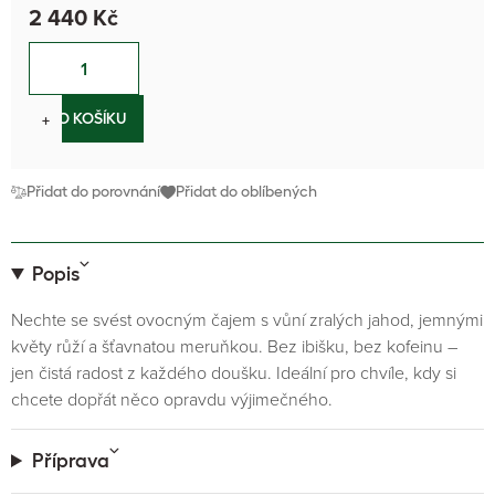
2 440 Kč
−
+
DO KOŠÍKU
Přidat do porovnání
Přidat do oblíbených
Popis
Nechte se svést ovocným čajem s vůní zralých jahod, jemnými
květy růží a šťavnatou meruňkou. Bez ibišku, bez kofeinu –
jen čistá radost z každého doušku. Ideální pro chvíle, kdy si
chcete dopřát něco opravdu výjimečného.
Příprava