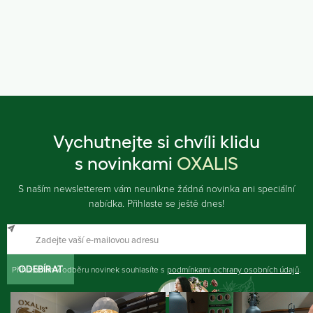
Vychutnejte si chvíli klidu
s novinkami
OXALIS
S naším newsletterem vám neunikne žádná novinka ani speciální
nabídka. Přihlaste se ještě dnes!
Přihlášením k odběru novinek souhlasíte s
ODEBÍRAT
podmínkami ochrany osobních údajů
.