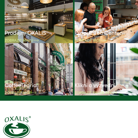
Prodejny OXALIS
Prague Tea Center
ZOBRAZIT MAPU
ZOBRAZIT VÍCE
CoffeeTearia
Klikni a vyzvedni
ZOBRAZIT VÍCE
ZOBRAZIT PRODEJNY