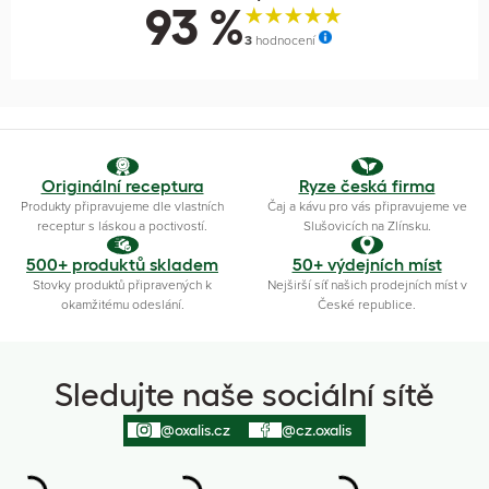
93 %
3
hodnocení
Originální receptura
Ryze česká firma
Produkty připravujeme dle vlastních
Čaj a kávu pro vás připravujeme ve
receptur s láskou a poctivostí.
Slušovicích na Zlínsku.
500+ produktů skladem
50+ výdejních míst
Stovky produktů připravených k
Nejširší síť našich prodejních míst v
okamžitému odeslání.
České republice.
Sledujte naše sociální sítě
@oxalis.cz
@cz.oxalis