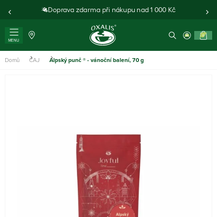
Doprava zdarma při nákupu nad 1 000 Kč
0
MENU
Domů
ČAJ
Alpský punč ® - vánoční balení, 70 g