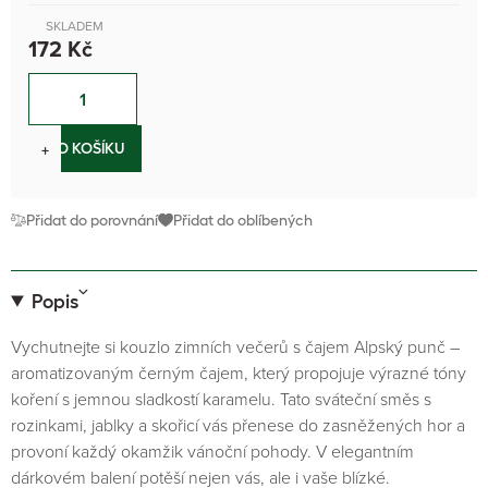
SKLADEM
172 Kč
−
+
DO KOŠÍKU
Přidat do porovnání
Přidat do oblíbených
Popis
Vychutnejte si kouzlo zimních večerů s čajem Alpský punč –
aromatizovaným černým čajem, který propojuje výrazné tóny
koření s jemnou sladkostí karamelu. Tato sváteční směs s
rozinkami, jablky a skořicí vás přenese do zasněžených hor a
provoní každý okamžik vánoční pohody. V elegantním
dárkovém balení potěší nejen vás, ale i vaše blízké.