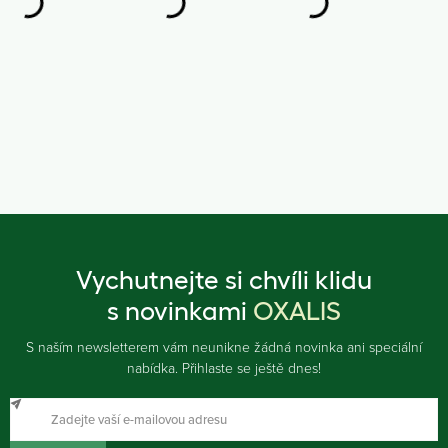
Vychutnejte si chvíli klidu
s novinkami
OXALIS
S naším newsletterem vám neunikne žádná novinka ani speciální
nabídka. Přihlaste se ještě dnes!