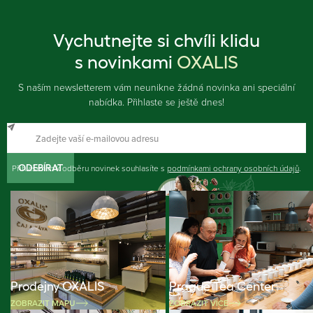
Vychutnejte si chvíli klidu
s novinkami
OXALIS
S naším newsletterem vám neunikne žádná novinka ani speciální
nabídka. Přihlaste se ještě dnes!
Přihlášením k odběru novinek souhlasíte s
ODEBÍRAT
podmínkami ochrany osobních údajů
.
Prodejny OXALIS
Prague Tea Center
ZOBRAZIT MAPU
ZOBRAZIT VÍCE