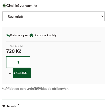
Chci kávu namlít:
Balíme s péčí
Garance kvality
SKLADEM
720 Kč
−
+
DO KOŠÍKU
Přidat do porovnání
Přidat do oblíbených
Popis