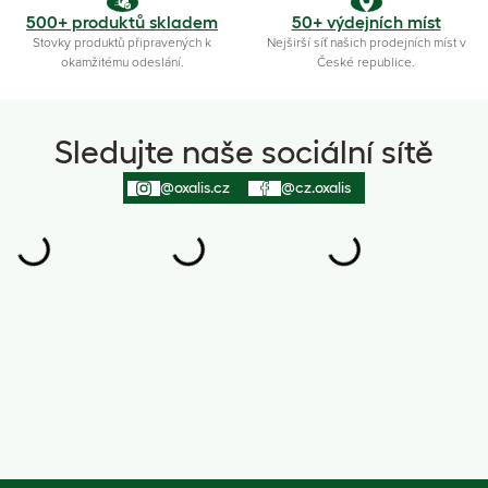
500+ produktů skladem
50+ výdejních míst
Stovky produktů připravených k
Nejširší síť našich prodejních míst v
okamžitému odeslání.
České republice.
Sledujte naše sociální sítě
@oxalis.cz
@cz.oxalis