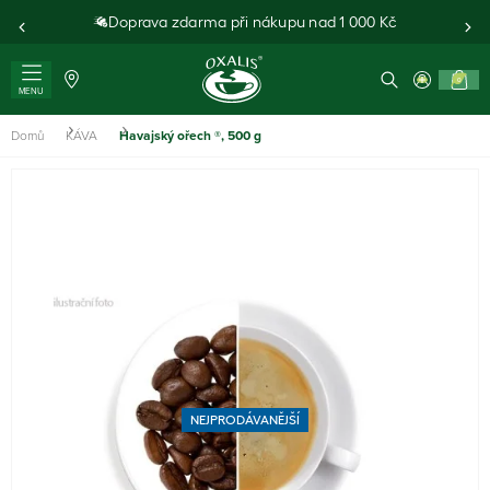
Doprava zdarma při nákupu nad 1 000 Kč
0
MENU
Domů
KÁVA
Havajský ořech ®, 500 g
NEJPRODÁVANĚJŠÍ