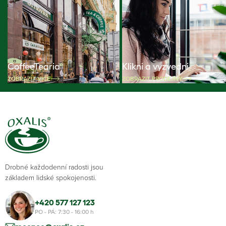
CoffeeTearia
Klikni a vyzvedni
ZOBRAZIT VÍCE
ZOBRAZIT PRODEJNY
Drobné každodenní radosti jsou
základem lidské spokojenosti.
+420 577 127 123
PO - PÁ: 7:30 - 16:00 h