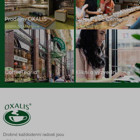
Prodejny OXALIS
Prague Tea Center
ZOBRAZIT MAPU
ZOBRAZIT VÍCE
CoffeeTearia
Klikni a vyzvedni
ZOBRAZIT VÍCE
ZOBRAZIT PRODEJNY
Drobné každodenní radosti jsou