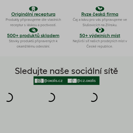
Originální receptura
Ryze česká firma
Produkty připravujeme dle vlastních
Čaj a kávu pro vás připravujeme ve
receptur s láskou a poctivostí.
Slušovicích na Zlínsku.
500+ produktů skladem
50+ výdejních míst
Stovky produktů připravených k
Nejširší síť našich prodejních míst v
okamžitému odeslání.
České republice.
Sledujte naše sociální sítě
@oxalis.cz
@cz.oxalis