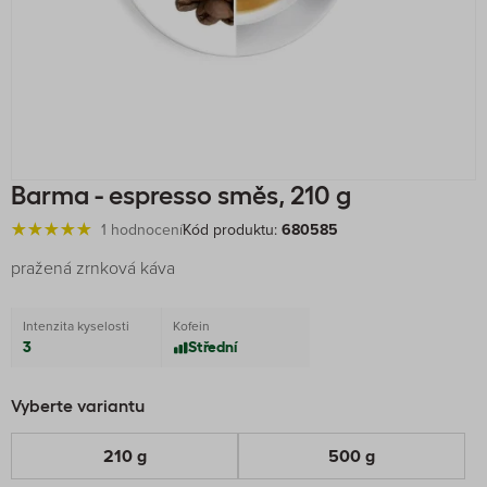
Barma - espresso směs, 210 g
1 hodnocení
Kód produktu:
680585
pražená zrnková káva
Intenzita kyselosti
Kofein
3
Střední
Vyberte variantu
210 g
500 g