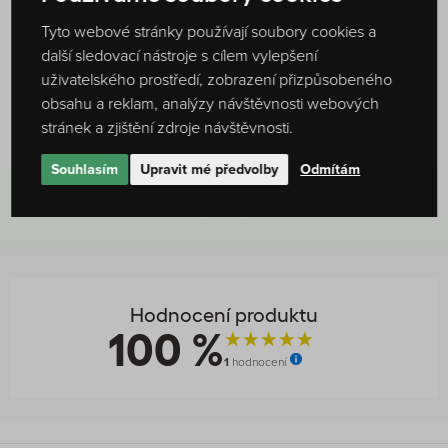
0 hodnocení
0 hodnocení
Tyto webové stránky používají soubory cookies a
Summer 26 - espresso
Coffee Break - espresso
směs, 500 g
směs, 210 g
další sledovací nástroje s cílem vylepšení
490 Kč
252 Kč
uživatelského prostředí, zobrazení přizpůsobeného
SKLADEM
SKLADEM
obsahu a reklam, analýzy návštěvnosti webových
stránek a zjištění zdroje návštěvnosti.
DO DETAILU
DO DETAILU
Souhlasím
Upravit mé předvolby
Odmítám
Hodnocení produktu
100 %
1
hodnocení