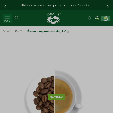
Doprava zdarma při nákupu nad 1 000 Kč
0
MENU
Domů
KÁVA
Barma - espresso směs, 210 g
NOVINKA