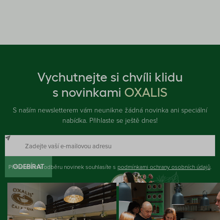
Vychutnejte si chvíli klidu
s novinkami
OXALIS
S naším newsletterem vám neunikne žádná novinka ani speciální
nabídka. Přihlaste se ještě dnes!
Přihlášením k odběru novinek souhlasíte s
ODEBÍRAT
podmínkami ochrany osobních údajů
.