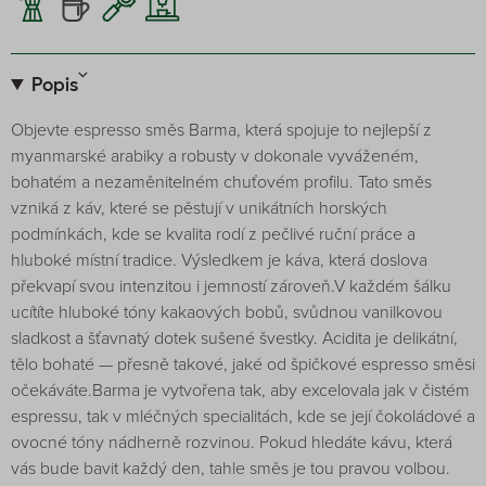
Popis
Objevte espresso směs Barma, která spojuje to nejlepší z
myanmarské arabiky a robusty v dokonale vyváženém,
bohatém a nezaměnitelném chuťovém profilu. Tato směs
vzniká z káv, které se pěstují v unikátních horských
podmínkách, kde se kvalita rodí z pečlivé ruční práce a
hluboké místní tradice. Výsledkem je káva, která doslova
překvapí svou intenzitou i jemností zároveň.V každém šálku
ucítíte hluboké tóny kakaových bobů, svůdnou vanilkovou
sladkost a šťavnatý dotek sušené švestky. Acidita je delikátní,
tělo bohaté — přesně takové, jaké od špičkové espresso směsi
očekáváte.Barma je vytvořena tak, aby excelovala jak v čistém
espressu, tak v mléčných specialitách, kde se její čokoládové a
ovocné tóny nádherně rozvinou. Pokud hledáte kávu, která
vás bude bavit každý den, tahle směs je tou pravou volbou.