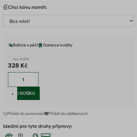
Chci kávu namlít:
Balíme s péčí
Garance kvality
SKLADEM
328 Kč
−
+
DO KOŠÍKU
Přidat do porovnání
Přidat do oblíbených
Ideální pro tyto druhy přípravy: