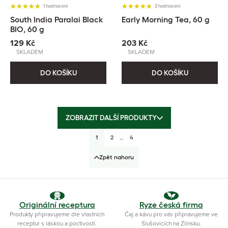
1 hodnocení
3 hodnocení
South India Paralai Black
Early Morning Tea, 60 g
BIO, 60 g
129 Kč
203 Kč
SKLADEM
SKLADEM
DO KOŠÍKU
DO KOŠÍKU
ZOBRAZIT DALŠÍ PRODUKTY
1
2
…
4
Zpět nahoru
Originální receptura
Ryze česká firma
Produkty připravujeme dle vlastních
Čaj a kávu pro vás připravujeme ve
receptur s láskou a poctivostí.
Slušovicích na Zlínsku.