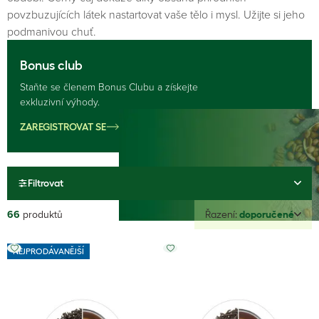
povzbuzujících látek nastartovat vaše tělo i mysl. Užijte si jeho
podmanivou chuť.
Bonus club
Staňte se členem Bonus Clubu a získejte
exkluzivní výhody.
ZAREGISTROVAT SE
Filtrovat
66
produktů
Řazení:
doporučené
NEJPRODÁVANĚJŠÍ