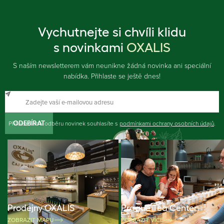
Vychutnejte si chvíli klidu
s novinkami
OXALIS
S naším newsletterem vám neunikne žádná novinka ani speciální
nabídka. Přihlaste se ještě dnes!
Přihlášením k odběru novinek souhlasíte s
ODEBÍRAT
podmínkami ochrany osobních údajů
.
Prodejny OXALIS
Prague Tea Center
ZOBRAZIT MAPU
ZOBRAZIT VÍCE