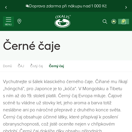
Doprava zdarma při nákupu nad 1 000 Kč
0
MENU
Černé čaje
Domů
ČAJ
Čistý čaj
Černý čaj
Vychutnejte si šálek klasického černého čaje. Číňané mu říkají
„hóngchá“, pro Japonce je to „kóča“. V Mongolsku a Tibetu
s ním až do 19. století platili. Černý čaj Evropa miluje. Čajové
scéně tu vládne už stovky let, jeho aroma a barva totiž
neslábne ani po náročné přepravě z druhého konce světa.
Černý čaj obsahuje účinné látky, které přispívají k posílení
obranyschopnosti, což jistě oceníte nejen v chřipkovém
období. Černý čaj dokáže díky obsahu přírodních