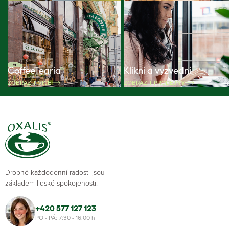
CoffeeTearia
Klikni a vyzvedni
ZOBRAZIT VÍCE
ZOBRAZIT PRODEJNY
Drobné každodenní radosti jsou
základem lidské spokojenosti.
+420 577 127 123
PO - PÁ: 7:30 - 16:00 h