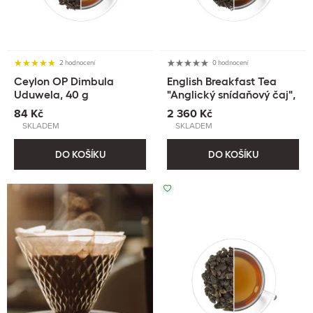
2 hodnocení
0 hodnocení
Ceylon OP Dimbula
English Breakfast Tea
Uduwela, 40 g
"Anglický snídaňový čaj",
1 kg
84 Kč
2 360 Kč
SKLADEM
SKLADEM
DO KOŠÍKU
DO KOŠÍKU