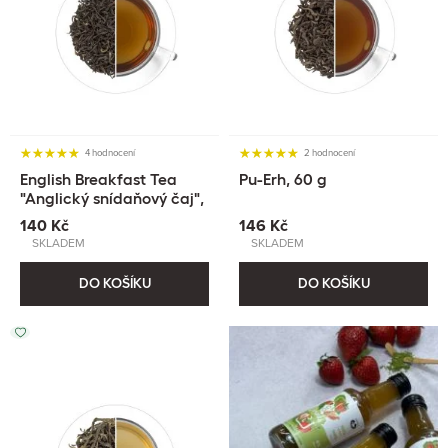
4 hodnocení
2 hodnocení
English Breakfast Tea
Pu-Erh, 60 g
"Anglický snídaňový čaj",
60 g
140 Kč
146 Kč
SKLADEM
SKLADEM
DO KOŠÍKU
DO KOŠÍKU