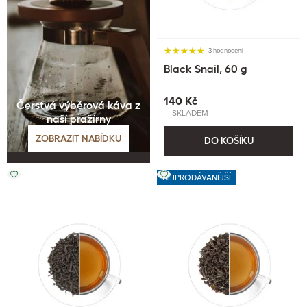
3 hodnocení
Black Snail, 60 g
140 Kč
Čerstvá výběrová káva z
SKLADEM
naší pražírny
ZOBRAZIT NABÍDKU
DO KOŠÍKU
NEJPRODÁVANĚJŠÍ