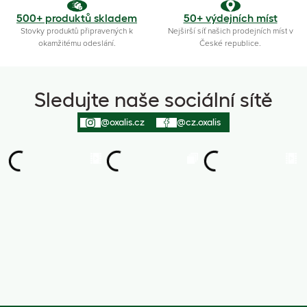
500+ produktů skladem
50+ výdejních míst
Stovky produktů připravených k
Nejširší síť našich prodejních míst v
okamžitému odeslání.
České republice.
Sledujte naše sociální sítě
@oxalis.cz
@cz.oxalis