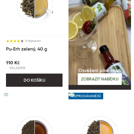
5 hodnocení
Pu-Erh zelený, 40 g
110 Kč
SKLADEM
Osvěžení plné chuti
ZOBRAZIT NABÍDKU
DO KOŠÍKU
NEJPRODÁVANĚJŠÍ