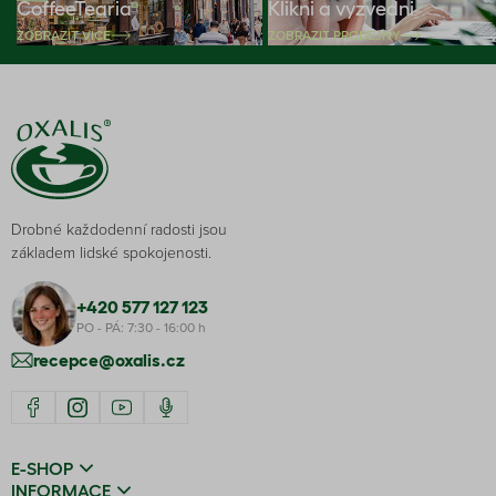
CoffeeTearia
Klikni a vyzvedni
ZOBRAZIT VÍCE
ZOBRAZIT PRODEJNY
Drobné každodenní radosti jsou
základem lidské spokojenosti.
+420 577 127 123
PO - PÁ: 7:30 - 16:00 h
recepce@oxalis.cz
E-SHOP
INFORMACE