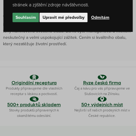
stránek a zjištění zdroje návštěvnosti.
Jiří Vala
Souhlasím
Upravit mé předvolby
Odmítám
2. 2. 2026
Fantastický čaj s podmanivou nasládlou vůní, plným tělem a chutí s
tóny humnového světlého sladu. Barva sytě mahagonová. S mlékem
neskutečný a velmi uspokojující zážitek. Cením si kvalitního obalu,
který nezatěžuje životní prostředí.
Originální receptura
Ryze česká firma
Produkty připravujeme dle vlastních
Čaj a kávu pro vás připravujeme ve
receptur s láskou a poctivostí.
Slušovicích na Zlínsku.
500+ produktů skladem
50+ výdejních míst
Stovky produktů připravených k
Nejširší síť našich prodejních míst v
okamžitému odeslání.
České republice.