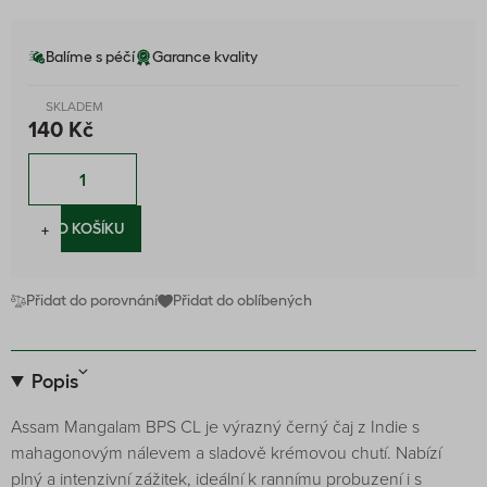
Balíme s péčí
Garance kvality
SKLADEM
140 Kč
−
+
DO KOŠÍKU
Přidat do porovnání
Přidat do oblíbených
Popis
Assam Mangalam BPS CL je výrazný černý čaj z Indie s
mahagonovým nálevem a sladově krémovou chutí. Nabízí
plný a intenzivní zážitek, ideální k rannímu probuzení i s