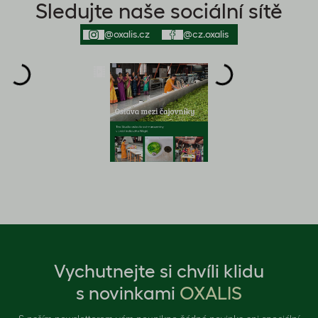
Sledujte naše sociální sítě
@oxalis.cz
@cz.oxalis
Vychutnejte si chvíli klidu
s novinkami
OXALIS