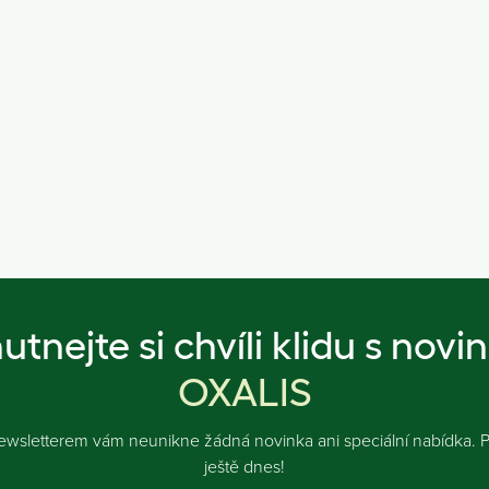
utnejte si chvíli klidu s novi
OXALIS
ewsletterem vám neunikne žádná novinka ani speciální nabídka. Př
ještě dnes!