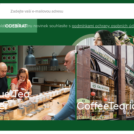
hlášením k odběru novinek souhlasíte s
podmínkami ochrany osobních úd
ODEBÍRAT
ue Tea
er
CoffeeTeari
CE
ZOBRAZIT VÍCE