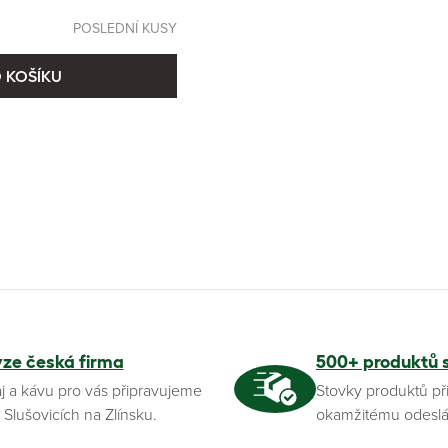
POSLEDNÍ KUSY
 KOŠÍKU
yze česká firma
500+ produktů 
j a kávu pro vás připravujeme
Stovky produktů př
 Slušovicích na Zlínsku.
okamžitému odeslá