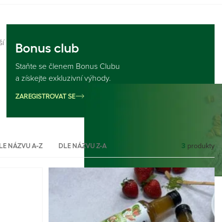
ší
Bonus club
Staňte se členem Bonus Clubu
a získejte exkluzivní výhody.
ZAREGISTROVAT SE
3
produkty
LE NÁZVU A-Z
DLE NÁZVU Z-A