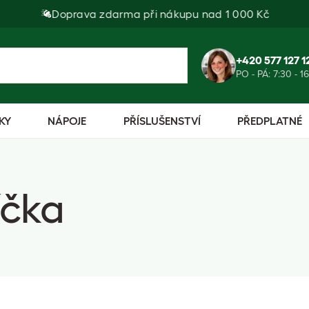
Doprava zdarma při nákupu nad 1 000 Kč
+420 577 127 1
PO - PÁ: 7:30 - 1
KY
NÁPOJE
PŘÍSLUŠENSTVÍ
PŘEDPLATNÉ
íčka