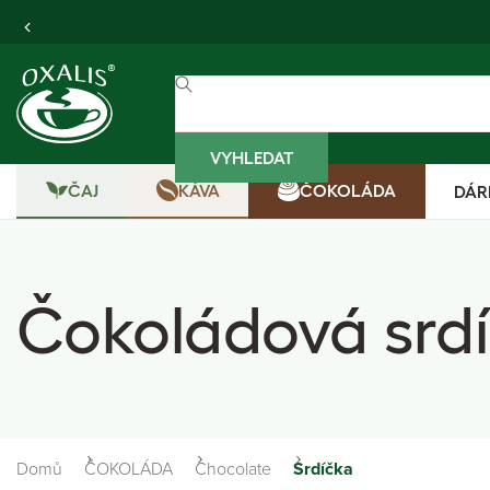
VYHLEDAT
ČAJ
KÁVA
ČOKOLÁDA
DÁR
Čokoládová srd
Domů
ČOKOLÁDA
Chocolate
Srdíčka