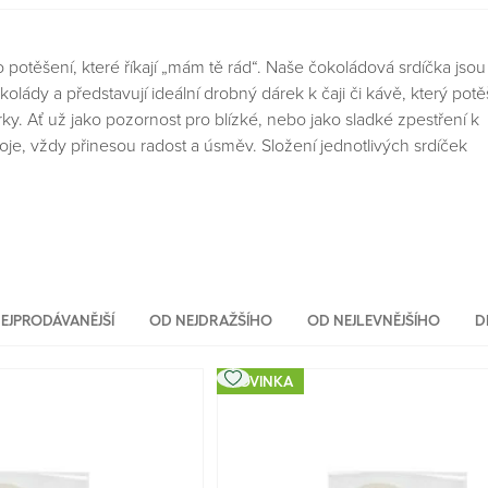
potěšení, které říkají „mám tě rád“. Naše čokoládová srdíčka jsou
kolády a představují ideální drobný dárek k čaji či kávě, který potě
ky. Ať už jako pozornost pro blízké, nebo jako sladké zpestření k
je, vždy přinesou radost a úsměv. Složení jednotlivých srdíček
EJPRODÁVANĚJŠÍ
OD NEJDRAŽŠÍHO
OD NEJLEVNĚJŠÍHO
D
NOVINKA