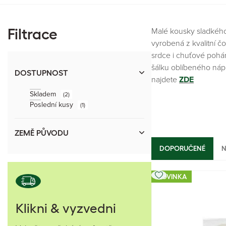
Malé kousky sladkého 
Filtrace
vyrobená z kvalitní čo
srdce i chuťové pohár
šálku oblíbeného nápo
DOSTUPNOST
najdete
ZDE
Skladem
(2)
Poslední kusy
(1)
ZEMĚ PŮVODU
DOPORUČENÉ
N
NOVINKA
Klikni & vyzvedni