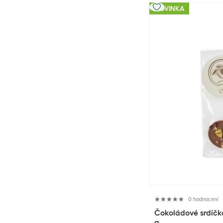
NOVINKA
0 hodnocení
Čokoládové srdíčk
g