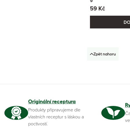
59 Kč
DO
Zpět nahoru
Originální receptura
R
Produkty připravujeme dle
Ča
vlastních receptur s láskou a
ve
poctivostí.