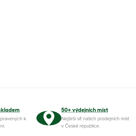
skladem
50+ výdejních míst
ipravených k
Nejširší síť našich prodejních míst
ní.
v České republice.