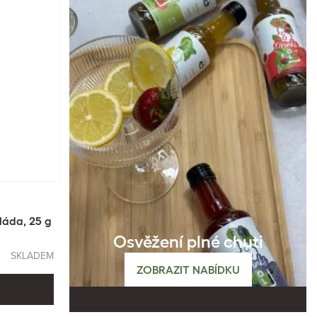
láda, 25 g
Osvěžení plné chuti
SKLADEM
ZOBRAZIT NABÍDKU