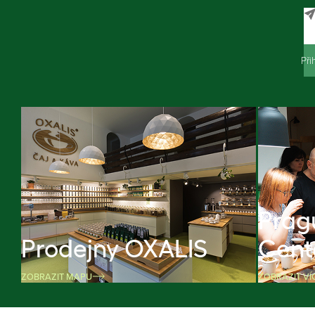
Při
Prag
Prodejny OXALIS
Cent
ZOBRAZIT MAPU
ZOBRAZIT VÍ