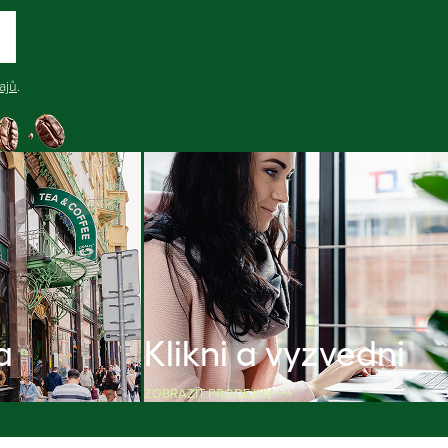
ajů
.
a
Klikni a vyzvedni
ZOBRAZIT PRODEJNY