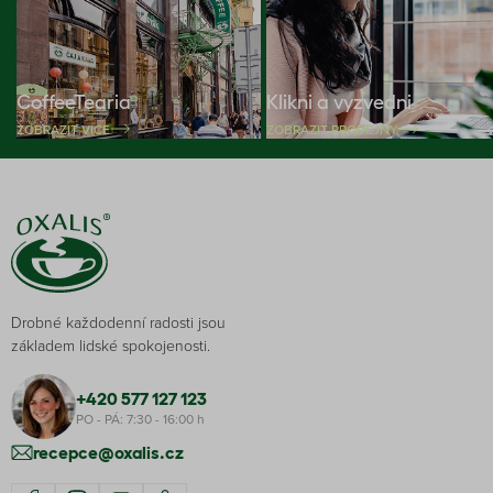
CoffeeTearia
Klikni a vyzvedni
ZOBRAZIT VÍCE
ZOBRAZIT PRODEJNY
Drobné každodenní radosti jsou
základem lidské spokojenosti.
+420 577 127 123
PO - PÁ: 7:30 - 16:00 h
recepce@oxalis.cz