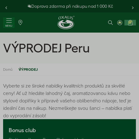
Doprava zdarma při nákupu nad 1 000 Kč
0
MENU
VÝPRODEJ Peru
Domů
VÝPRODEJ
Vyberte si ze široké nabídky kvalitních produktů za skvělé
ceny! Ať už hledáte lahodný čaj, aromatizovanou kávu nebo
stylové doplňky k přípravě vašeho oblíbeného nápoje, teď je
ideální čas na nákup. Nezmeškejte svou šanci – nabídka platí
do vyprodání zásob!
Bonus club