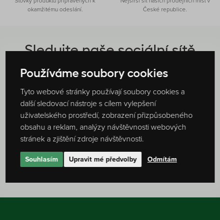
Stovky produktů připravených k
Nejširší síť našich prodejních míst v
okamžitému odeslání.
České republice.
Sledujte naše sociální sítě
@oxalis.cz
@cz.oxalis
Používáme soubory cookies
Tyto webové stránky používají soubory cookies a
další sledovací nástroje s cílem vylepšení
uživatelského prostředí, zobrazení přizpůsobeného
obsahu a reklam, analýzy návštěvnosti webových
stránek a zjištění zdroje návštěvnosti.
Souhlasím
Upravit mé předvolby
Odmítám