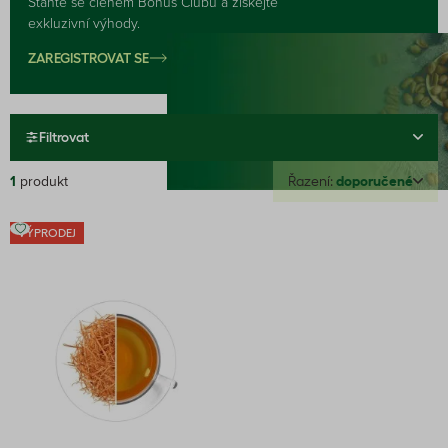
Staňte se členem Bonus Clubu a získejte
exkluzivní výhody.
ZAREGISTROVAT SE
Filtrovat
1
produkt
Řazení:
doporučené
VÝPRODEJ