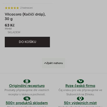
2 hodnocení
Vilcacora (Kočičí dráp),
30 g
63 Kč
79 Kč
SKLADEM
DO KOŠÍKU
Zpět nahoru
Originální receptura
Ryze česká firma
Produkty připravujeme dle vlastních
Čaj a kávu pro vás připravujeme ve
receptur s láskou a poctivostí.
Slušovicích na Zlínsku.
500+ produktů skladem
50+ výdejních míst