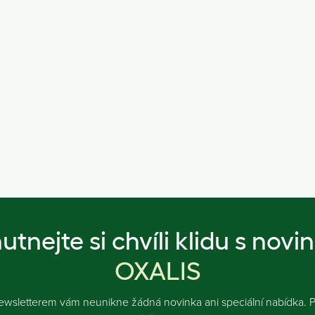
utnejte si chvíli klidu s novi
OXALIS
ewsletterem vám neunikne žádná novinka ani speciální nabídka. Př