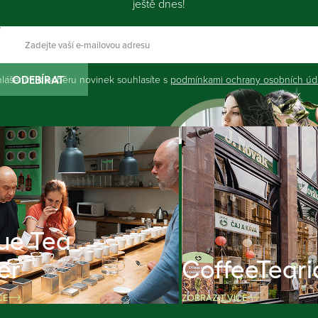
ještě dnes!
hlášením k odběru novinek souhlasíte s
podmínkami ochrany osobních úd
ODEBÍRAT
ue Tea
er
CoffeeTeari
CE
ZOBRAZIT VÍCE