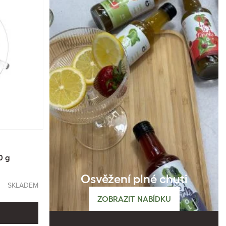
0 g
Osvěžení plné chuti
SKLADEM
ZOBRAZIT NABÍDKU