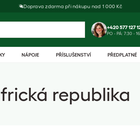
Doprava zdarma při nákupu nad 1 000 Kč
+420 577 127 1
PO - PÁ: 7:30 - 1
KY
NÁPOJE
PŘÍSLUŠENSTVÍ
PŘEDPLATNÉ
rická republika