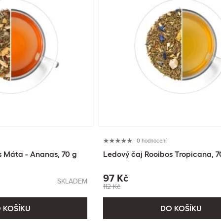
0 hodnocení
s Máta - Ananas, 70 g
Ledový čaj Rooibos Tropicana, 7
97 Kč
SKLADEM
112 Kč
 KOŠÍKU
DO KOŠÍKU