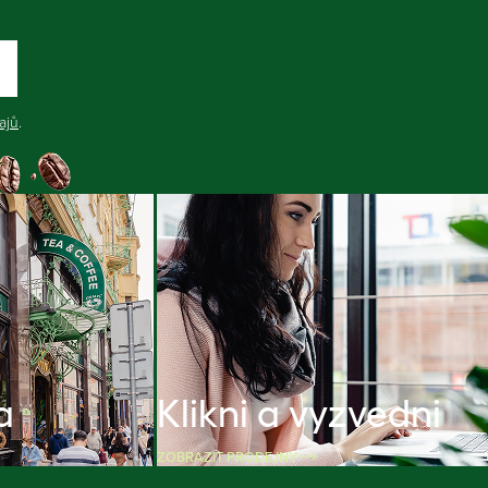
ajů
.
a
Klikni a vyzvedni
ZOBRAZIT PRODEJNY