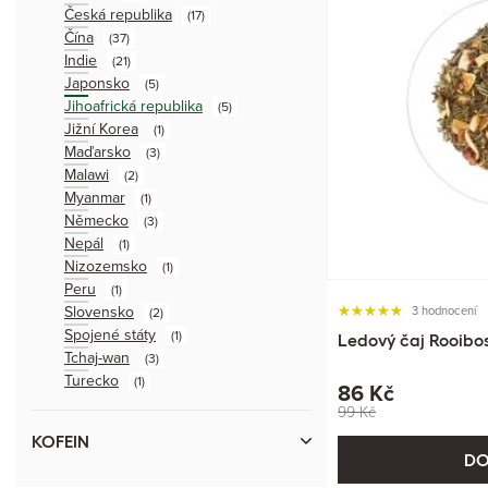
Česká republika
(17)
Čína
(37)
Indie
(21)
Japonsko
(5)
Jihoafrická republika
(5)
Jižní Korea
(1)
Maďarsko
(3)
Malawi
(2)
Myanmar
(1)
Německo
(3)
Nepál
(1)
Nizozemsko
(1)
Peru
(1)
Slovensko
3 hodnocení
(2)
Spojené státy
(1)
Ledový čaj Rooibo
Tchaj-wan
(3)
Turecko
(1)
86 Kč
99 Kč
KOFEIN
DO