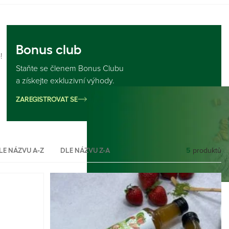
Bonus club
!
Staňte se členem Bonus Clubu
a získejte exkluzivní výhody.
ZAREGISTROVAT SE
5
produktů
LE NÁZVU A-Z
DLE NÁZVU Z-A