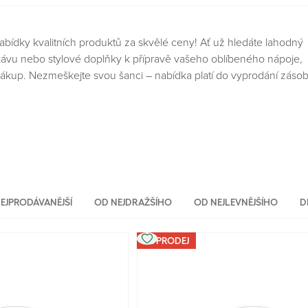
nabídky kvalitních produktů za skvělé ceny! Ať už hledáte lahodný
kávu nebo stylové doplňky k přípravě vašeho oblíbeného nápoje,
 nákup. Nezmeškejte svou šanci – nabídka platí do vyprodání zásob
EJPRODÁVANĚJŠÍ
OD NEJDRAŽŠÍHO
OD NEJLEVNĚJŠÍHO
D
VÝPRODEJ