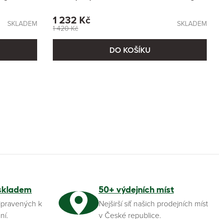
1 232 Kč
SKLADEM
SKLADEM
1 420 Kč
DO KOŠÍKU
skladem
50+ výdejních míst
ipravených k
Nejširší síť našich prodejních míst
ní.
v České republice.