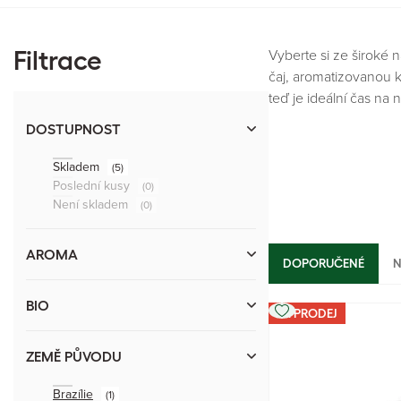
Vyberte si ze široké 
Filtrace
čaj, aromatizovanou 
teď je ideální čas na
DOSTUPNOST
Skladem
(5)
Poslední kusy
(0)
Není skladem
(0)
AROMA
DOPORUČENÉ
N
BIO
VÝPRODEJ
ZEMĚ PŮVODU
Brazílie
(1)