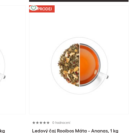
VÝPRODEJ
0 hodnocení
 kg
Ledový čaj Rooibos Máta - Ananas, 1 kg