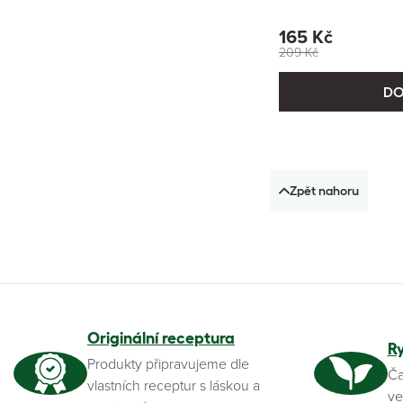
165 Kč
209 Kč
DO
Zpět nahoru
Originální receptura
R
Produkty připravujeme dle
Ča
vlastních receptur s láskou a
ve