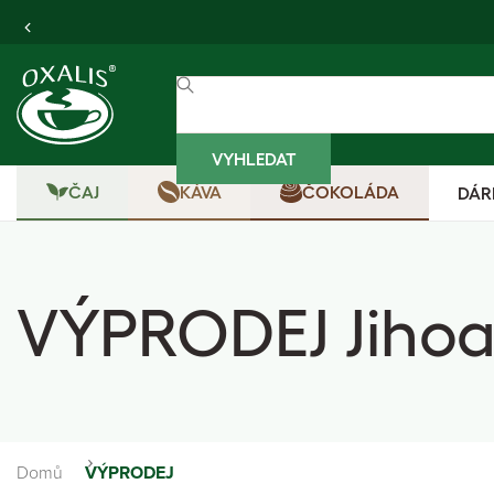
VYHLEDAT
ČAJ
KÁVA
ČOKOLÁDA
DÁR
VÝPRODEJ Jihoaf
Domů
VÝPRODEJ