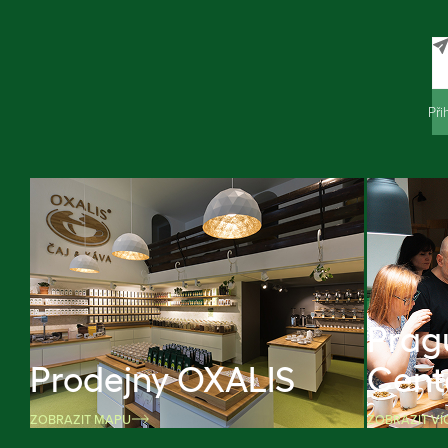
Při
Prag
Prodejny OXALIS
Cent
ZOBRAZIT MAPU
ZOBRAZIT VÍ