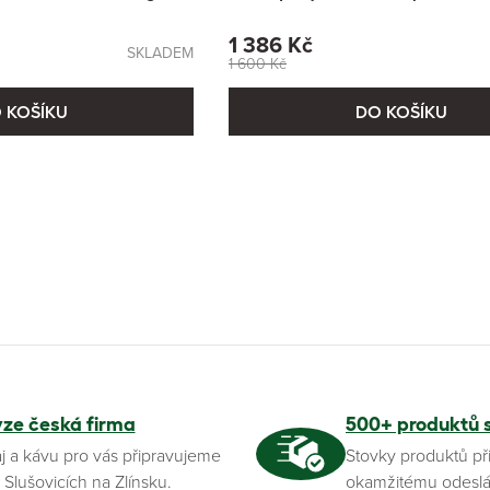
1 386 Kč
SKLADEM
1 600 Kč
 KOŠÍKU
DO KOŠÍKU
yze česká firma
500+ produktů 
j a kávu pro vás připravujeme
Stovky produktů př
 Slušovicích na Zlínsku.
okamžitému odeslá