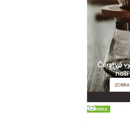
Čerstvá v
naší
ZOBRA
NOVINKA