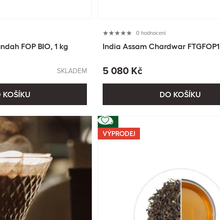
0 hodnocení
kundah FOP BIO, 1 kg
India Assam Chardwar FTGFOP1,
5 080 Kč
SKLADEM
 KOŠÍKU
DO KOŠÍKU
BIO
VÝPRODEJ