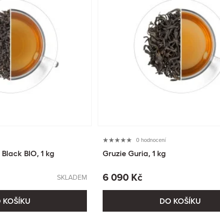
0 hodnocení
 Black BIO, 1 kg
Gruzie Guria, 1 kg
6 090 Kč
SKLADEM
 KOŠÍKU
DO KOŠÍKU