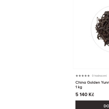
0 hodnocení
China Golden Yunn
1 kg
5 140 Kč
DO