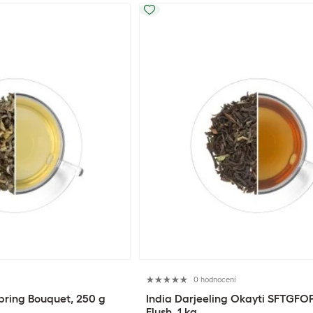
0 hodnocení
ring Bouquet, 250 g
India Darjeeling Okayti SFTGFOP1
Flush, 1 kg