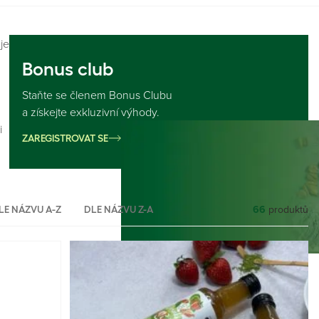
je
Bonus club
Staňte se členem Bonus Clubu
a získejte exkluzivní výhody.
i
ZAREGISTROVAT SE
66
produktů
LE NÁZVU A-Z
DLE NÁZVU Z-A