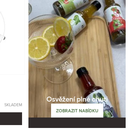
Osvěžení plné chuti
SKLADEM
ZOBRAZIT NABÍDKU