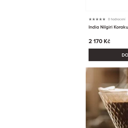
0 hodnocení
India Nilgiri Kora
2 170 Kč
DO