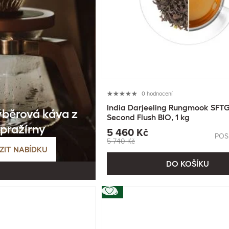
0 hodnocení
India Darjeeling Rungmook SFT
ýběrová káva z
Second Flush BIO, 1 kg
 pražírny
5 460 Kč
POS
5 740 Kč
ZIT NABÍDKU
DO KOŠÍKU
BIO