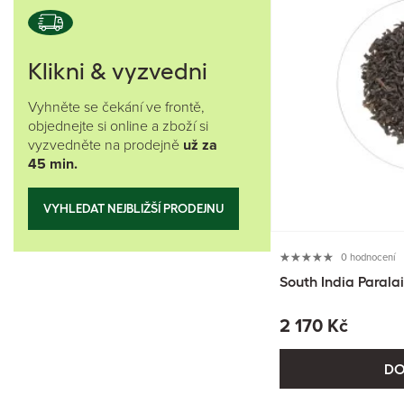
Klikni & vyzvedni
Vyhněte se čekání ve frontě,
objednejte si online a zboží si
vyzvedněte na prodejně
už za
45 min.
VYHLEDAT NEJBLIŽŠÍ PRODEJNU
0 hodnocení
South India Paralai
2 170 Kč
DO