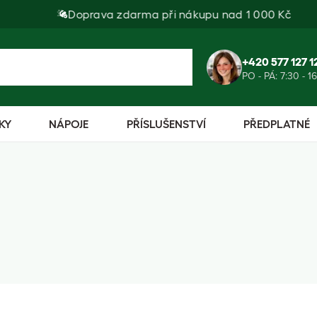
Doprava zdarma při nákupu nad 1 000 Kč
+420 577 127 1
PO - PÁ: 7:30 - 1
KY
NÁPOJE
PŘÍSLUŠENSTVÍ
PŘEDPLATNÉ