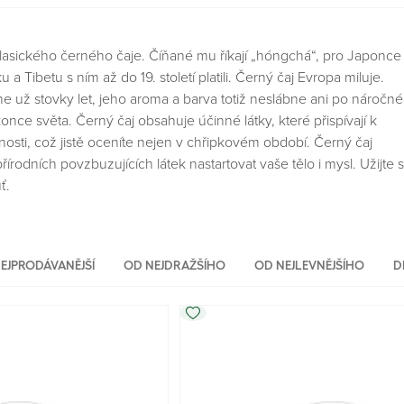
klasického černého čaje. Číňané mu říkají „hóngchá“, pro Japonce 
 a Tibetu s ním až do 19. století platili. Černý čaj Evropa miluje.
e už stovky let, jeho aroma a barva totiž neslábne ani po náročné
nce světa. Černý čaj obsahuje účinné látky, které přispívají k
osti, což jistě oceníte nejen v chřipkovém období. Černý čaj
rodních povzbuzujících látek nastartovat vaše tělo i mysl. Užijte s
ť.
EJPRODÁVANĚJŠÍ
OD NEJDRAŽŠÍHO
OD NEJLEVNĚJŠÍHO
D