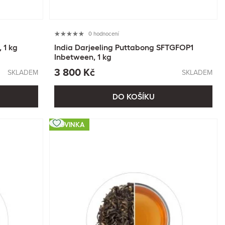
0 hodnocení
 1 kg
India Darjeeling Puttabong SFTGFOP1
Inbetween, 1 kg
3 800 Kč
SKLADEM
SKLADEM
DO KOŠÍKU
NOVINKA