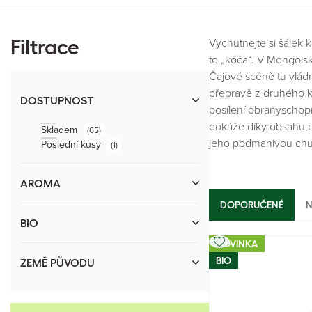
Vychutnejte si šálek 
Filtrace
to „kóča“. V Mongolsku
Čajové scéně tu vládn
přepravě z druhého ko
DOSTUPNOST
posílení obranyschopn
dokáže díky obsahu pří
Skladem
(65)
jeho podmanivou chu
Poslední kusy
(1)
AROMA
DOPORUČENÉ
N
BIO
NOVINKA
BIO
ZEMĚ PŮVODU