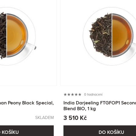
0 hodnocení
an Peony Black Special,
India Darjeeling FTGFOP1 Secon
Blend BIO, 1 kg
3 510 Kč
SKLADEM
 KOŠÍKU
DO KOŠÍKU