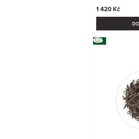
1 420 Kč
DO
BIO