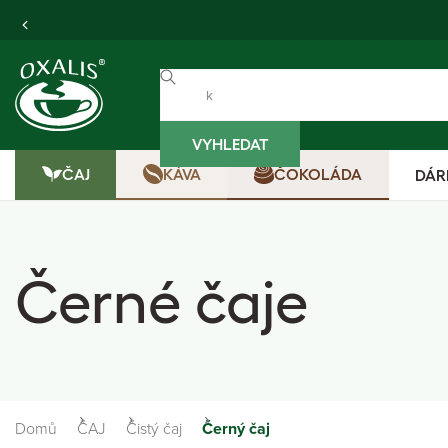
VYHLEDAT
ČAJ
KÁVA
ČOKOLÁDA
DÁR
Černé čaje
Domů
ČAJ
Čistý čaj
Černý čaj