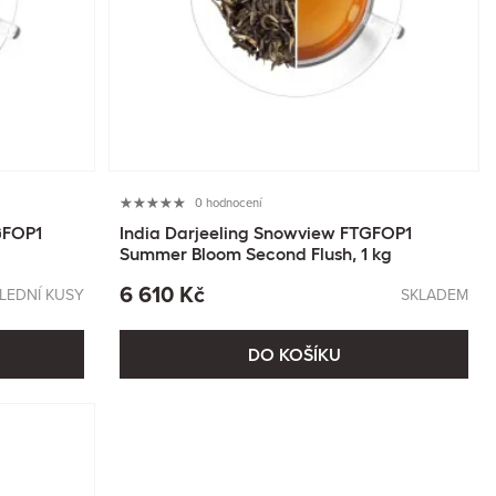
0 hodnocení
GFOP1
India Darjeeling Snowview FTGFOP1
Summer Bloom Second Flush, 1 kg
6 610 Kč
LEDNÍ KUSY
SKLADEM
DO KOŠÍKU