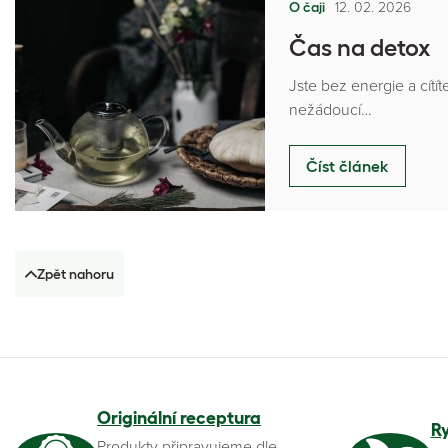
12. 02. 2026
O čaji
Čas na detox
Jste bez energie a cítí
nežádoucí…
Číst článek
Zpět nahoru
Originální receptura
R
Produkty připravujeme dle