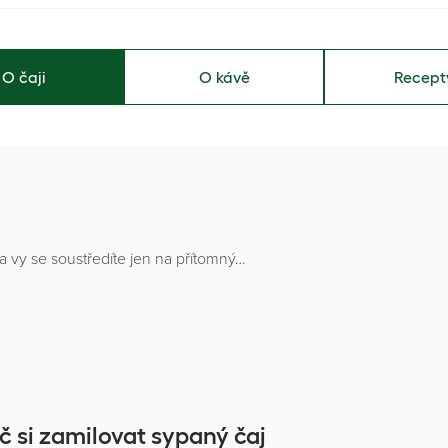
O čaji
O kávě
Recept
 a vy se soustředíte jen na přítomný…
č si zamilovat sypaný čaj