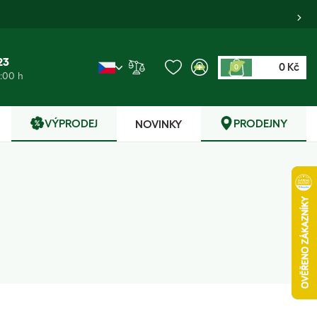
23
0 Kč
0
6:00 h
VÝPRODEJ
PRODEJNY
NOVINKY