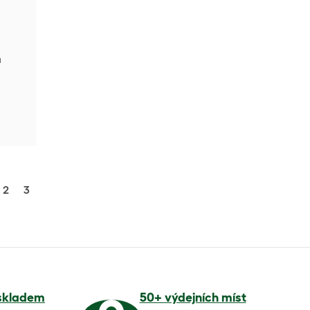
a
2
3
skladem
50+ výdejních míst