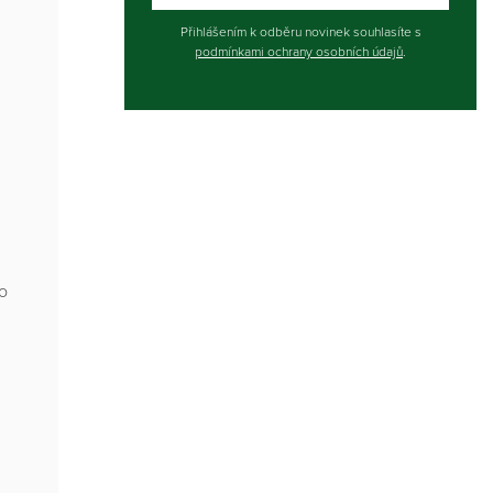
Přihlášením k odběru novinek souhlasíte s
podmínkami ochrany osobních údajů
.
ho