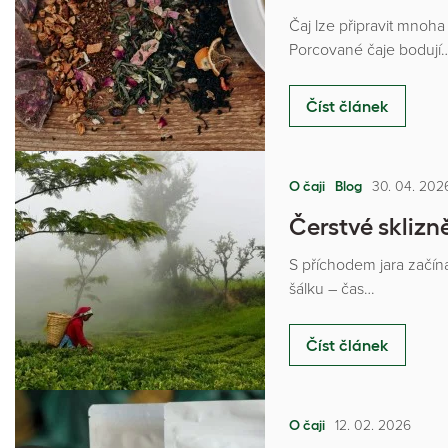
Čaj lze připravit mnoh
Porcované čaje bodují
Číst článek
30. 04. 202
O čaji
Blog
Čerstvé sklizně
S příchodem jara začíná
šálku – čas…
Číst článek
12. 02. 2026
O čaji