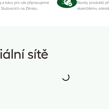
j a kávu pro vás připravujeme
Stovky produktů př
 Slušovicích na Zlínsku.
okamžitému odeslá
ální sítě