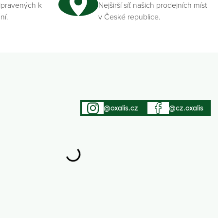
ipravených k
Nejširší síť našich prodejních míst
ní.
v České republice.
@oxalis.cz
@cz.oxalis