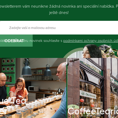
ewsletterem vám neunikne žádná novinka ani speciální nabídka. Př
ještě dnes!
hlášením k odběru novinek souhlasíte s
podmínkami ochrany osobních úd
ODEBÍRAT
ue Tea
er
CoffeeTeari