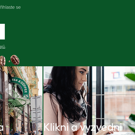
ihlaste se
ajů
.
a
Klikni a vyzvedni