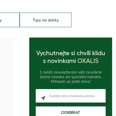
y
Tipy na dárky
Vychutnejte si chvíli klidu
s novinkami
OXALIS
S naším newsletterem vám neunikne
žádná novinka ani speciální nabídka.
Přihlaste se ještě dnes!
ODEBÍRAT