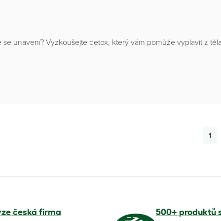
te se unavení? Vyzkoušejte detox, který vám pomůže vyplavit z těl
1
yze česká firma
500+ produktů 