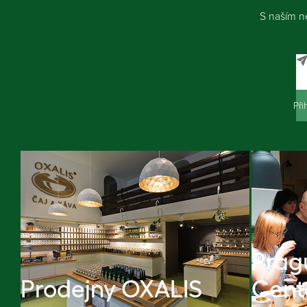
S naším n
Při
Prag
Prodejny OXALIS
Cent