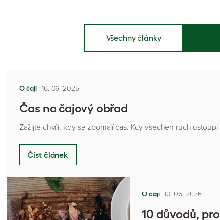
Všechny články
16. 06. 2025
O čaji
Čas na čajový obřad
Zažijte chvíli, kdy se zpomalí čas. Kdy všechen ruch ustoupí
Číst článek
10. 06. 2026
O čaji
10 důvodů, pro