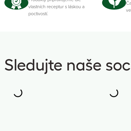
Ča
vlastních receptur s láskou a
ve
poctivostí.
Sledujte naše soci