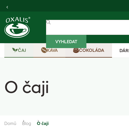
VYHLEDAT
ČAJ
KÁVA
ČOKOLÁDA
DÁR
O čaji
Domů
Blog
O čaji