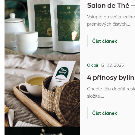
Salon de Thé –
Vstupte do světa jedin
prémiových čistých…
Číst článek
12. 02. 2026
O čaji
4 přínosy byli
Chcete tělu dopřát rest
složitá.…
Číst článek