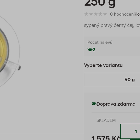
250 g
0 hodnocení
Kó
sypaný pravý černý čaj, lo
Počet nálevů
2
Vyberte variantu
50 g
Doprava zdarma
SKLADEM
1 575 Kč