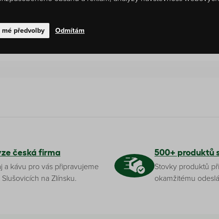
odnocení
t mé předvolby
Odmítám
yze česká firma
500+ produktů 
j a kávu pro vás připravujeme
Stovky produktů př
 Slušovicích na Zlínsku.
okamžitému odeslá