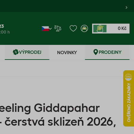
23
0 Kč
0
6:00 h
VÝPRODEJ
PRODEJNY
NOVINKY
jeeling Giddapahar
 čerstvá sklizeň 2026,