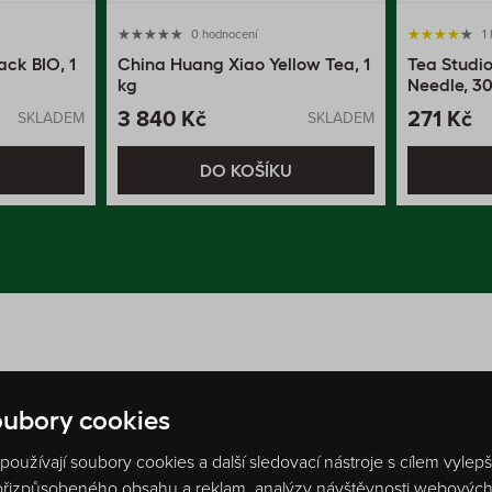
0 hodnocení
1
ack BIO, 1
China Huang Xiao Yellow Tea, 1
Tea Studio
kg
Needle, 3
3 840 Kč
271 Kč
SKLADEM
SKLADEM
U
DO KOŠÍKU
ubory cookies
oužívají soubory cookies a další sledovací nástroje s cílem vylep
 přizpůsobeného obsahu a reklam, analýzy návštěvnosti webových s