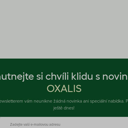
utnejte si chvíli klidu s novi
OXALIS
ewsletterem vám neunikne žádná novinka ani speciální nabídka. Př
ještě dnes!