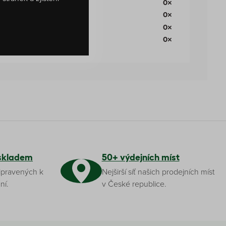
0×
0×
0×
0×
skladem
50+ výdejních míst
ipravených k
Nejširší síť našich prodejních míst
ní.
v České republice.