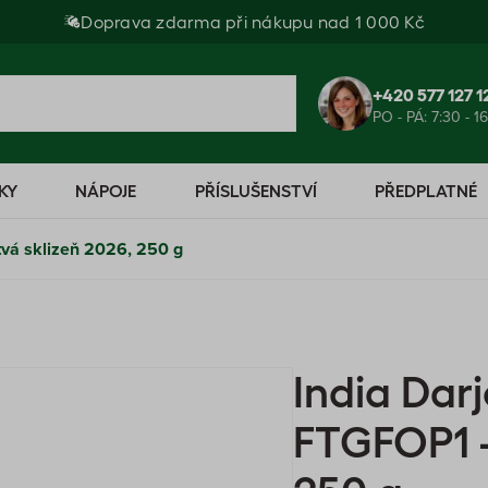
Doprava zdarma při nákupu nad 1 000 Kč
+420 577 127 1
PO - PÁ: 7:30 - 1
KY
NÁPOJE
PŘÍSLUŠENSTVÍ
PŘEDPLATNÉ
tvá sklizeň 2026, 250 g
India Dar
FTGFOP1 -