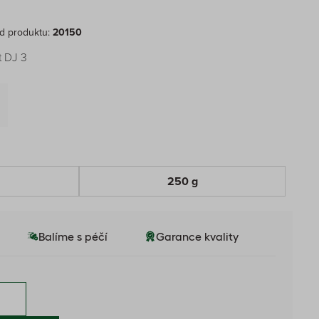
d produktu:
20150
t DJ 3
250 g
Balíme s péčí
Garance kvality