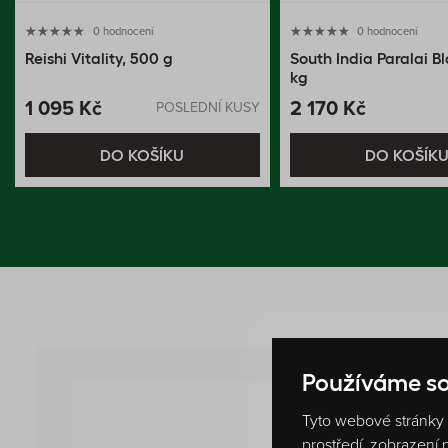
0 hodnocení
0 hodnocení
Reishi Vitality, 500 g
South India Paralai Bl
kg
1 095 Kč
2 170 Kč
POSLEDNÍ KUSY
DO KOŠÍKU
DO KOŠÍK
Používáme so
Tyto webové stránky p
prostředí, zobrazení