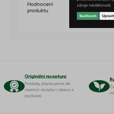
0 %
Hodnocení
zdroje návštěvnosti.
produktu
Žádné h
Souhlasím
Upravi
Originální receptura
R
Produkty připravujeme dle
Ča
vlastních receptur s láskou a
ve
poctivostí.