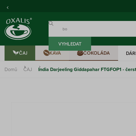
VYHLEDAT
ČAJ
KÁVA
ČOKOLÁDA
DÁR
Domů
ČAJ
India Darjeeling Giddapahar FTGFOP1 - čers