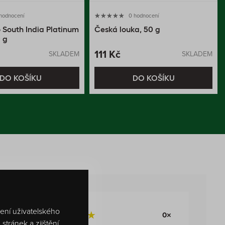
 hodnocení
0 hodnocení
 South India Platinum
Česká louka, 50 g
0 g
111 Kč
SKLADEM
SKLADEM
DO KOŠÍKU
DO KOŠÍKU
šení uživatelského
0×
tránek a zjištění