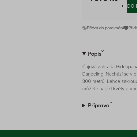
−
+
DO 
Přidat do porovnání
Přid
Popis
Čajová zahrada Giddapahar
Darjeeling. Nachází se v 
800 metrů. Lehce zakroucen
můžete nalézt květy pomer
Příprava