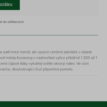
KOŠÍKU
at do oblíbených
 patří mezi menší, ale vysoce ceněné plantáže v oblasti
okolí města Kurseong v nadmořské výšce přibližně 1 200 až 1
é čajové lístky vytvářejí světle okrový nálev. Ve vůni
anče, dlouhotrvající chuť připomíná pomelo.