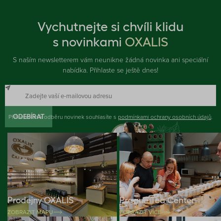
Vychutnejte si chvíli klidu
s novinkami
OXALIS
S naším newsletterem vám neunikne žádná novinka ani speciální
nabídka. Přihlaste se ještě dnes!
Přihlášením k odběru novinek souhlasíte s
ODEBÍRAT
podmínkami ochrany osobních údajů
.
Prodejny OXALIS
Prague Tea Center
ZOBRAZIT MAPU
ZOBRAZIT VÍCE