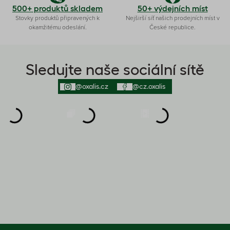
500+ produktů skladem
50+ výdejních míst
Stovky produktů připravených k
Nejširší síť našich prodejních míst v
okamžitému odeslání.
České republice.
Sledujte naše sociální sítě
@oxalis.cz
@cz.oxalis