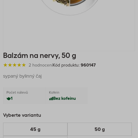
Balzám na nervy, 50 g
2 hodnocení
Kód produktu:
960147
sypaný bylinný čaj
Počet nálevů
Kofein
1
Bez kofeinu
Vyberte variantu
45 g
50 g