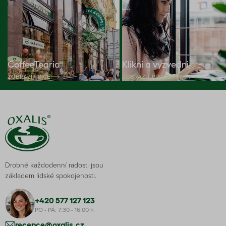
CoffeeTearia
Klikni a vyzvedni
ZOBRAZIT VÍCE
ZOBRAZIT PRODEJNY
Drobné každodenní radosti jsou
základem lidské spokojenosti.
+420 577 127 123
PO - PÁ: 7:30 - 16:00 h
recepce@oxalis.cz