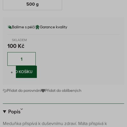
500 g
Balíme s péčí
Garance kvality
SKLADEM
100 Kč
−
+
DO KOŠÍKU
Přidat do porovnání
Přidat do oblíbených
Popis
Meduňka přispívá k duševnímu zdraví. Máta přispívá k