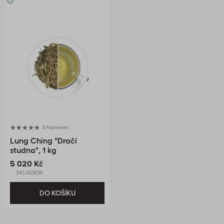
0 hodnocení
Lung Ching "Dračí
studna", 1 kg
5 020 Kč
SKLADEM
DO KOŠÍKU