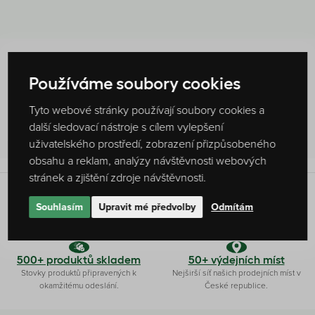
Používáme soubory cookies
Hodnocení produktu
0 %
Tyto webové stránky používají soubory cookies a
Žádné hodnocení
další sledovací nástroje s cílem vylepšení
uživatelského prostředí, zobrazení přizpůsobeného
obsahu a reklam, analýzy návštěvnosti webových
stránek a zjištění zdroje návštěvnosti.
Souhlasím
Upravit mé předvolby
Odmítám
Originální receptura
Ryze česká firma
Produkty připravujeme dle vlastních
Čaj a kávu pro vás připravujeme ve
receptur s láskou a poctivostí.
Slušovicích na Zlínsku.
500+ produktů skladem
50+ výdejních míst
Stovky produktů připravených k
Nejširší síť našich prodejních míst v
okamžitému odeslání.
České republice.