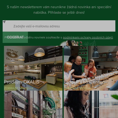
S naším newsletterem vám neunikne žádná novinka ani speciální
nabídka. Přihlaste se ještě dnes!
Přihlášením k odběru novinek souhlasíte s
ODEBÍRAT
podmínkami ochrany osobních údajů
.
Prodejny OXALIS
Prague Tea Center
ZOBRAZIT MAPU
ZOBRAZIT VÍCE