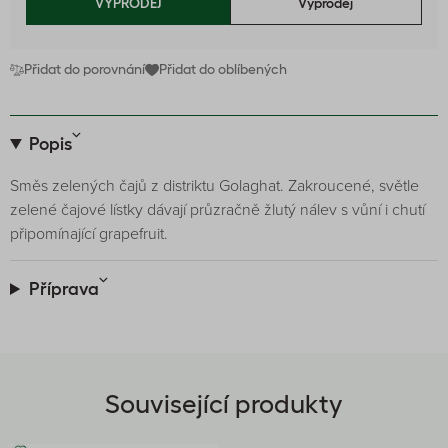
VÝPRODEJ
Výprodej
Přidat do porovnání
Přidat do oblíbených
Popis
Směs zelených čajů z distriktu Golaghat. Zakroucené, světle
zelené čajové lístky dávají průzračně žlutý nálev s vůní i chutí
připomínající grapefruit.
Příprava
Související produkty