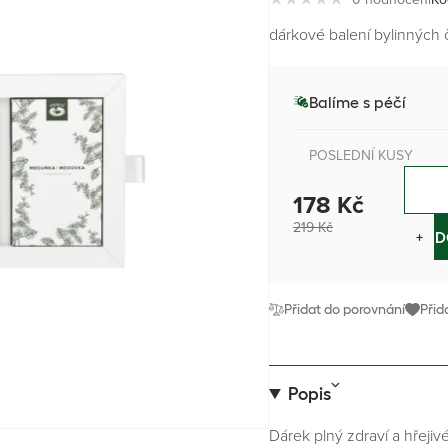
dárkové balení bylinných 
Balíme s péčí
POSLEDNÍ KUSY
178 Kč
219 Kč
−
+
D
Přidat do porovnání
Přid
Popis
Dárek plný zdraví a hřeji