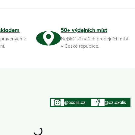
skladem
50+ výdejních míst
ipravených k
Nejširší síť našich prodejních míst
ní.
v České republice.
@oxalis.cz
@cz.oxalis