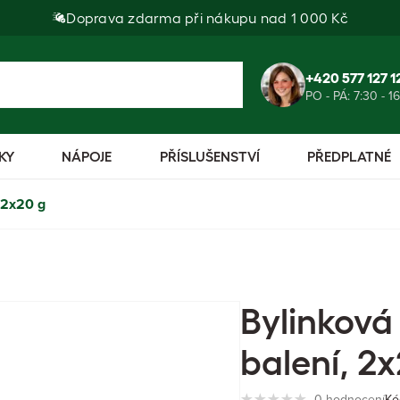
Doprava zdarma při nákupu nad 1 000 Kč
+420 577 127 1
PO - PÁ: 7:30 - 1
KY
NÁPOJE
PŘÍSLUŠENSTVÍ
PŘEDPLATNÉ
 2x20 g
Bylinková
balení, 2
0 hodnocení
Kó