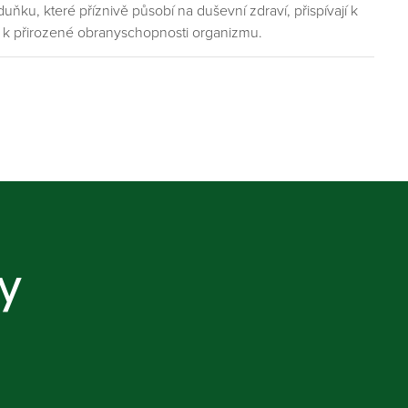
ku, které příznivě působí na duševní zdraví, přispívají k
 a k přirozené obranyschopnosti organizmu.
y