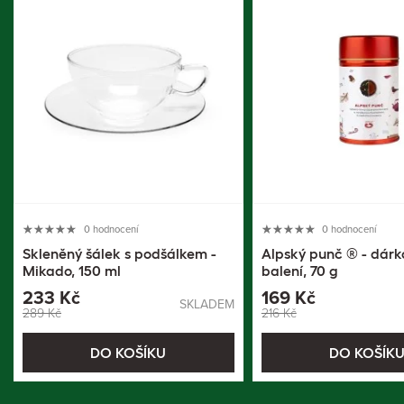
0 hodnocení
0 hodnocení
Skleněný šálek s podšálkem -
Alpský punč ® - dárk
Mikado, 150 ml
balení, 70 g
233 Kč
169 Kč
SKLADEM
289 Kč
216 Kč
DO KOŠÍKU
DO KOŠÍK