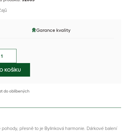
čajů
Garance kvality
O KOŠÍKU
at do oblíbených
vé pohody, přesně to je Bylinková harmonie. Dárkové balení