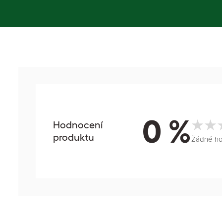
0 %
Hodnocení
produktu
Žádné h