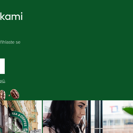
nkami
ihlaste se
ajů
.