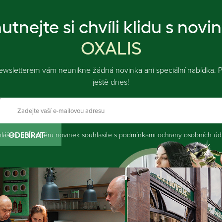
utnejte si chvíli klidu s novi
OXALIS
ewsletterem vám neunikne žádná novinka ani speciální nabídka. Př
ještě dnes!
hlášením k odběru novinek souhlasíte s
podmínkami ochrany osobních úd
ODEBÍRAT