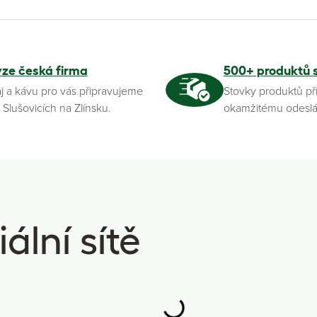
yze česká firma
500+ produktů 
j a kávu pro vás připravujeme
Stovky produktů př
 Slušovicích na Zlínsku.
okamžitému odeslá
ální sítě