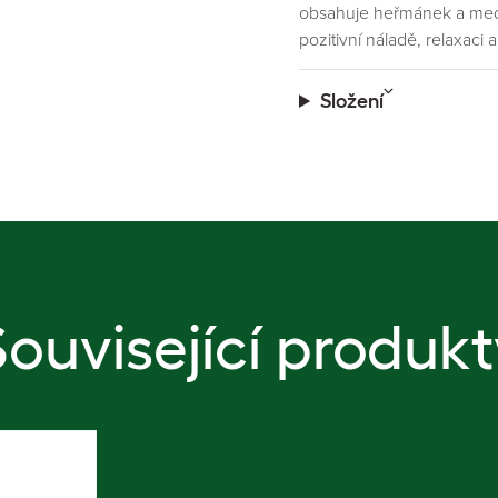
obsahuje heřmánek a meduň
pozitivní náladě, relaxaci
Složení
Související produkt