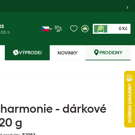
23
0 Kč
0
6:00 h
VÝPRODEJ
PRODEJNY
NOVINKY
 harmonie - dárkové
x20 g
d produktu:
52063