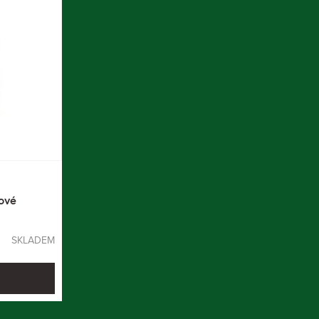
ové
SKLADEM
U