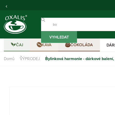
VYHLEDAT
ČAJ
KÁVA
ČOKOLÁDA
DÁR
Domů
VÝPRODEJ
Bylinková harmonie - dárkové balení,