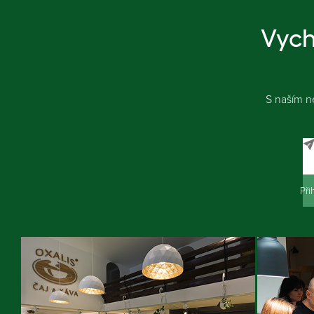
Vych
S naším n
Při