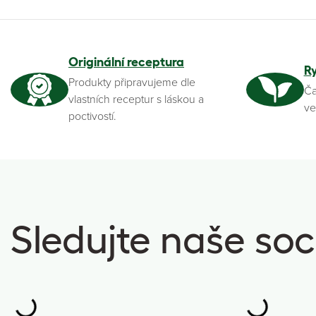
Originální receptura
R
Produkty připravujeme dle
Ča
vlastních receptur s láskou a
ve
poctivostí.
Sledujte naše soci