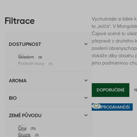
Vychutnejte si šálek 
Filtrace
to „kóča“. V Mongolsku
Čajové scéně tu vládn
přepravě z druhého ko
DOSTUPNOST
posílení obranyschopn
dokáže díky obsahu pří
Skladem
(9)
jeho podmanivou chu
Poslední kusy
(0)
AROMA
DOPORUČENÉ
N
BIO
NEJPRODÁVANĚJŠÍ
ZEMĚ PŮVODU
Čína
(15)
Gruzie
(2)