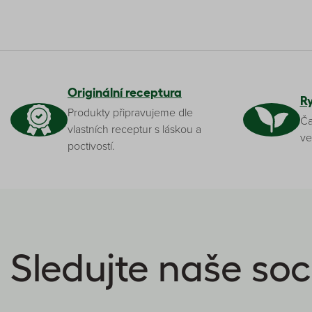
Originální receptura
R
Produkty připravujeme dle
Ča
vlastních receptur s láskou a
ve
poctivostí.
Sledujte naše soci