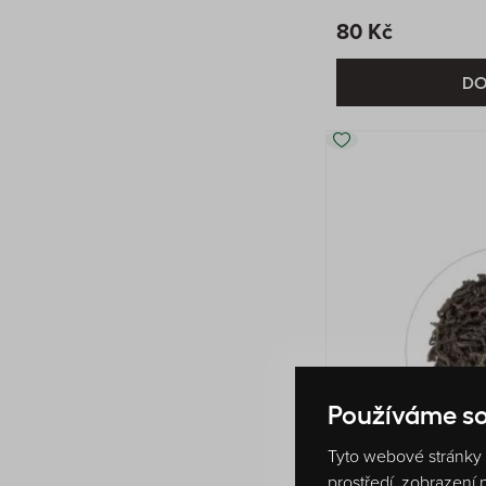
80 Kč
DO
Používáme so
Tyto webové stránky p
prostředí, zobrazení