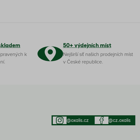
skladem
50+ výdejních míst
ipravených k
Nejširší síť našich prodejních míst
ní.
v České republice.
@oxalis.cz
@cz.oxalis