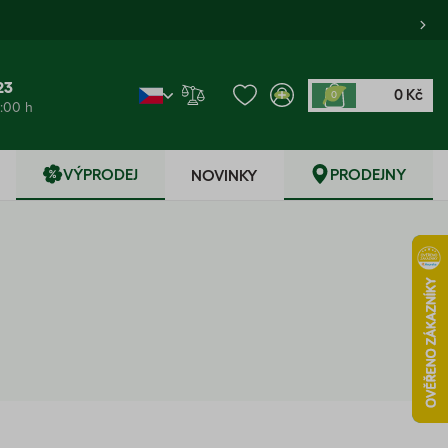
23
0 Kč
0
6:00 h
VÝPRODEJ
PRODEJNY
NOVINKY