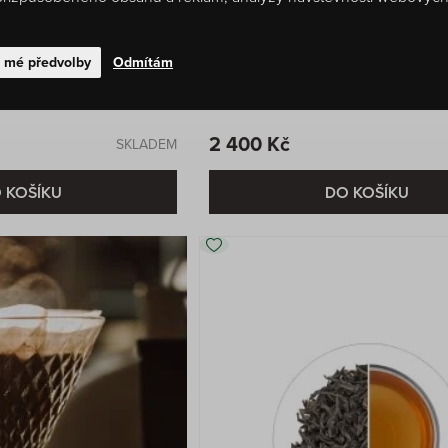
t mé předvolby
Odmítám
0 hodnocení
 Uduwela, 1 kg
Ceylon OP Nuwara Eliya, 1 kg
2 400 Kč
SKLADEM
 KOŠÍKU
DO KOŠÍKU