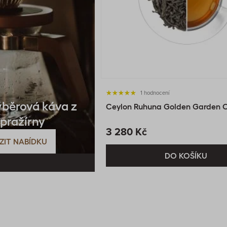
1 hodnocení
ýběrová káva z
Ceylon Ruhuna Golden Garden OP
 pražírny
3 280 Kč
ZIT NABÍDKU
DO KOŠÍKU