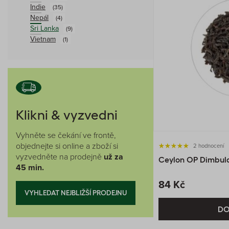
Indie
(35)
Nepál
(4)
Sri Lanka
(9)
Vietnam
(1)
Klikni & vyzvedni
Vyhněte se čekání ve frontě,
objednejte si online a zboží si
2 hodnocení
vyzvedněte na prodejně
už za
Ceylon OP Dimbul
45 min.
84 Kč
VYHLEDAT NEJBLIŽŠÍ PRODEJNU
DO