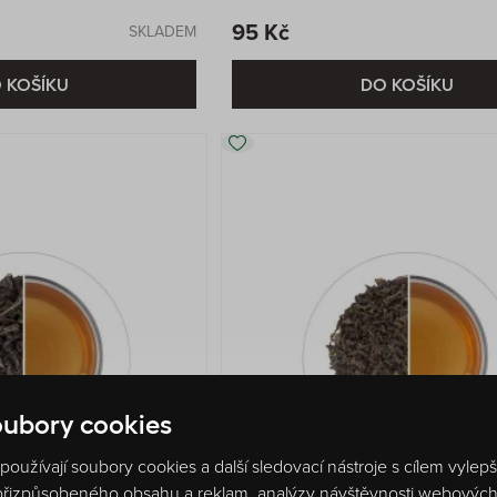
95 Kč
SKLADEM
 KOŠÍKU
DO KOŠÍKU
ubory cookies
oužívají soubory cookies a další sledovací nástroje s cílem vylep
 přizpůsobeného obsahu a reklam, analýzy návštěvnosti webových s