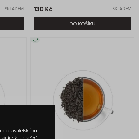
130 Kč
SKLADEM
SKLADEM
DO KOŠÍKU
šení uživatelského
tránek a zjištění