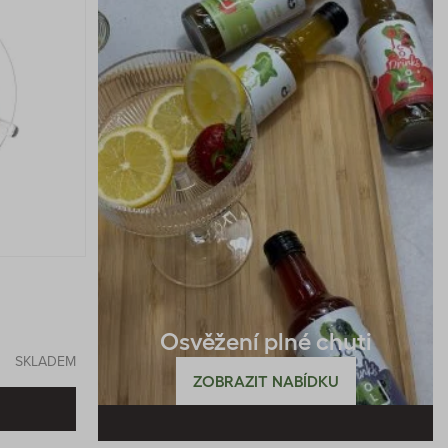
Osvěžení plné chuti
SKLADEM
ZOBRAZIT NABÍDKU