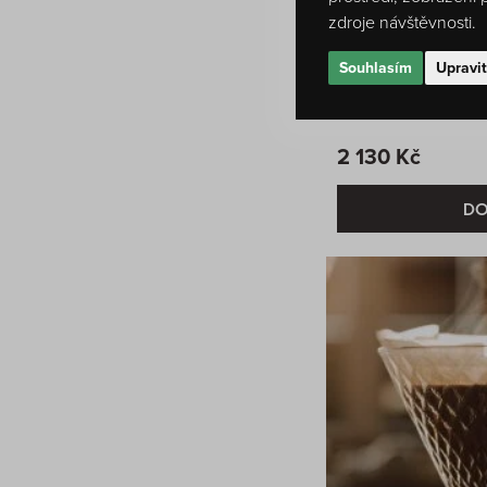
zdroje návštěvnosti.
Souhlasím
Upravi
0 hodnocení
Ceylon OP Dimbula
2 130 Kč
DO