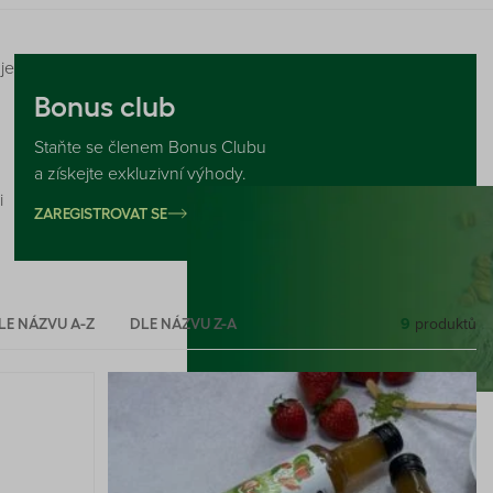
je
Bonus club
Staňte se členem Bonus Clubu
a získejte exkluzivní výhody.
i
ZAREGISTROVAT SE
9
produktů
LE NÁZVU A-Z
DLE NÁZVU Z-A