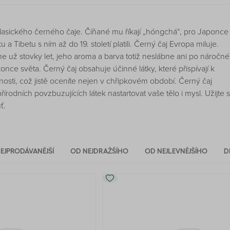
klasického černého čaje. Číňané mu říkají „hóngchá“, pro Japonce 
 a Tibetu s ním až do 19. století platili. Černý čaj Evropa miluje.
e už stovky let, jeho aroma a barva totiž neslábne ani po náročné
nce světa. Černý čaj obsahuje účinné látky, které přispívají k
osti, což jistě oceníte nejen v chřipkovém období. Černý čaj
rodních povzbuzujících látek nastartovat vaše tělo i mysl. Užijte s
ť.
EJPRODÁVANĚJŠÍ
OD NEJDRAŽŠÍHO
OD NEJLEVNĚJŠÍHO
D