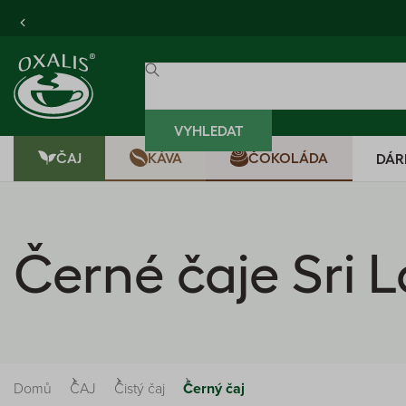
VYHLEDAT
ČAJ
KÁVA
ČOKOLÁDA
DÁR
Černé čaje Sri 
Domů
ČAJ
Čistý čaj
Černý čaj