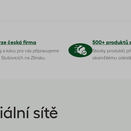
yze česká firma
500+ produktů 
j a kávu pro vás připravujeme
Stovky produktů př
 Slušovicích na Zlínsku.
okamžitému odeslá
ální sítě