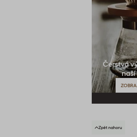
Čerstvá v
naší
ZOBRA
Zpět nahoru