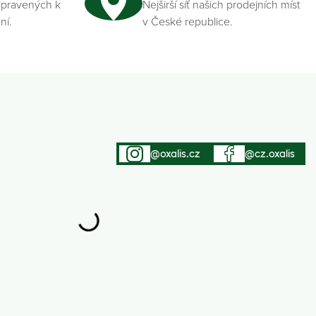
ipravených k
Nejširší síť našich prodejních míst
ní.
v České republice.
@oxalis.cz
@cz.oxalis