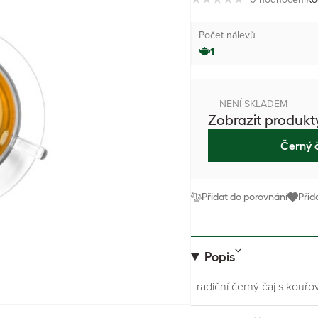
Počet nálevů
1
NENÍ SKLADEM
Zobrazit produkt
Černý 
Přidat do porovnání
Přid
Popis
Tradiční černý čaj s kouřo