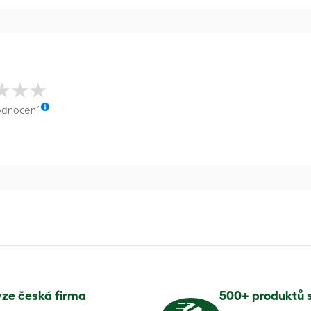
odnocení
yze česká firma
500+ produktů 