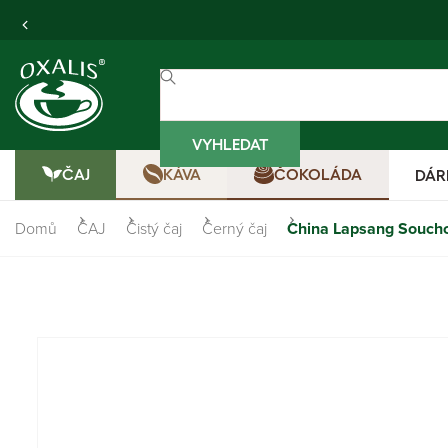
VYHLEDAT
ČAJ
KÁVA
ČOKOLÁDA
DÁR
Domů
ČAJ
Čistý čaj
Černý čaj
China Lapsang Soucho