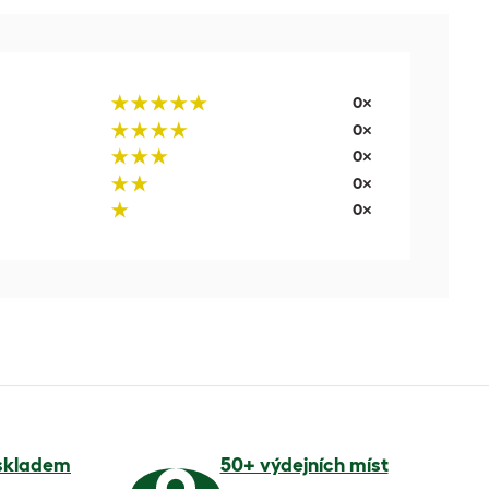
0×
0×
0×
0×
0×
skladem
50+ výdejních míst