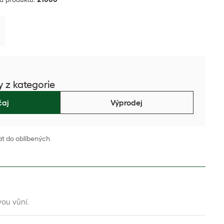
y z kategorie
čaj
Výprodej
at do oblíbených
vou vůní.