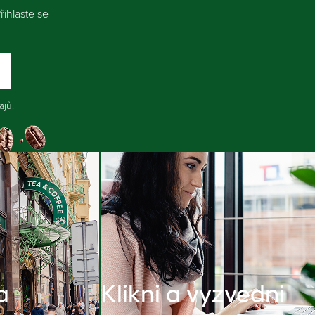
ihlaste se
ajů
.
a
Klikni a vyzvedni