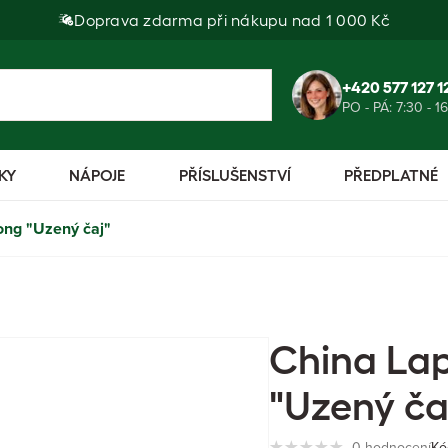
Doprava zdarma při nákupu nad 1 000 Kč
+420 577 127 1
PO - PÁ: 7:30 - 1
KY
NÁPOJE
PŘÍSLUŠENSTVÍ
PŘEDPLATNÉ
ng "Uzený čaj"
China La
"Uzený ča
0 hodnocení
Kó