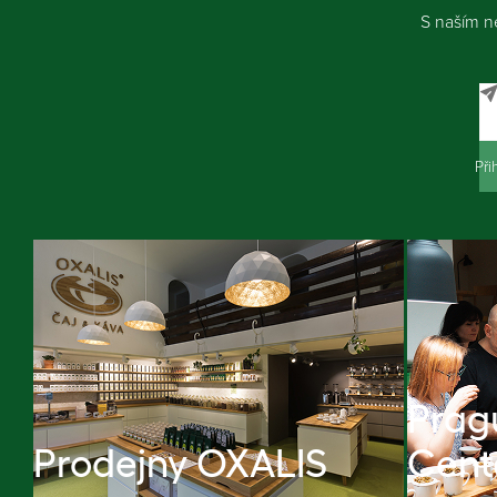
S naším n
Při
Prag
Prodejny OXALIS
Cent