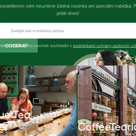
ewsletterem vám neunikne žádná novinka ani speciální nabídka. Př
ještě dnes!
hlášením k odběru novinek souhlasíte s
podmínkami ochrany osobních úd
ODEBÍRAT
ue Tea
er
CoffeeTeari