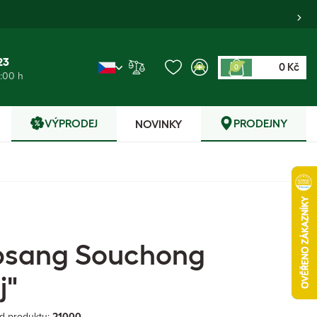
23
0 Kč
0
6:00 h
VÝPRODEJ
PRODEJNY
NOVINKY
psang Souchong
j"
d produktu:
21000