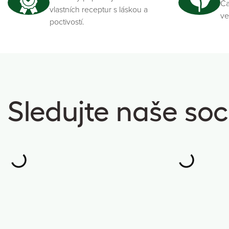
Ča
vlastních receptur s láskou a
ve
poctivostí.
Sledujte naše soci