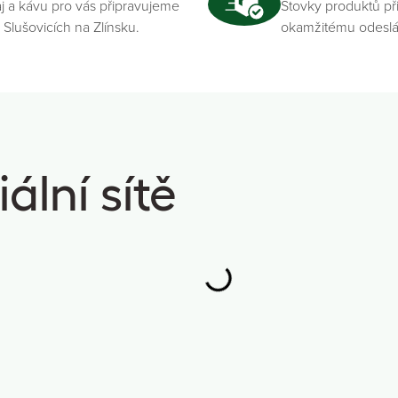
j a kávu pro vás připravujeme
Stovky produktů př
 Slušovicích na Zlínsku.
okamžitému odeslá
ální sítě