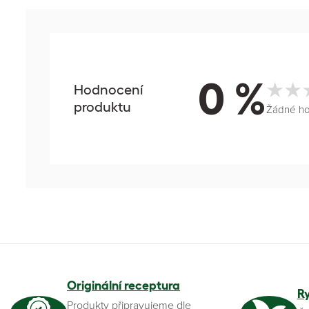
0 %
Hodnocení
produktu
Žádné h
Originální receptura
R
Produkty připravujeme dle