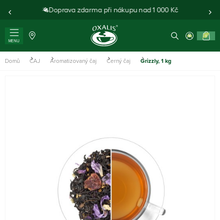
Doprava zdarma při nákupu nad 1 000 Kč
0
MENU
Domů
ČAJ
Aromatizovaný čaj
Černý čaj
Grizzly, 1 kg