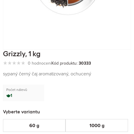
Grizzly, 1 kg
0 hodnocení
Kód produktu:
30333
sypaný černý čaj aromatizovaný, ochucený
Počet nálevů
1
Vyberte variantu
60 g
1000 g