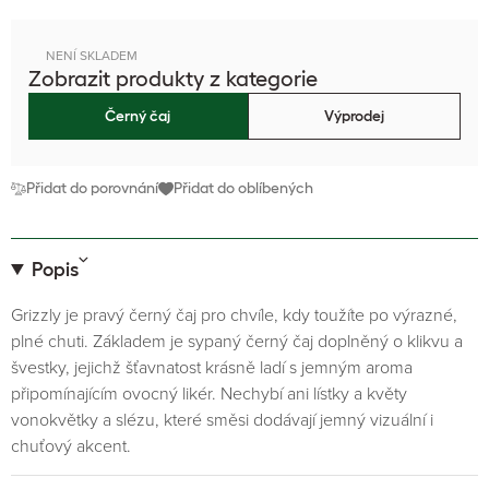
NENÍ SKLADEM
Zobrazit produkty z kategorie
Černý čaj
Výprodej
Přidat do porovnání
Přidat do oblíbených
Popis
Grizzly je pravý černý čaj pro chvíle, kdy toužíte po výrazné,
plné chuti. Základem je sypaný černý čaj doplněný o klikvu a
švestky, jejichž šťavnatost krásně ladí s jemným aroma
připomínajícím ovocný likér. Nechybí ani lístky a květy
vonokvětky a slézu, které směsi dodávají jemný vizuální i
chuťový akcent.