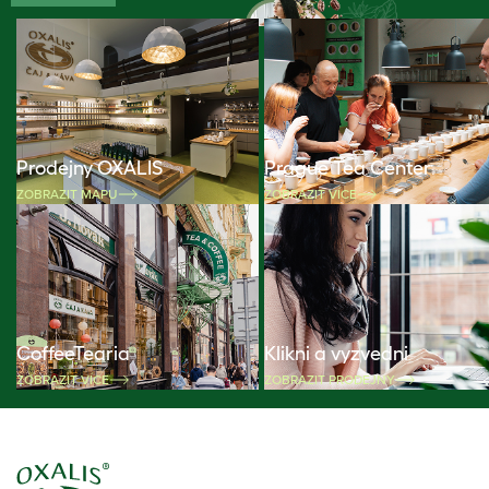
Prodejny OXALIS
Prague Tea Center
ZOBRAZIT MAPU
ZOBRAZIT VÍCE
CoffeeTearia
Klikni a vyzvedni
ZOBRAZIT VÍCE
ZOBRAZIT PRODEJNY