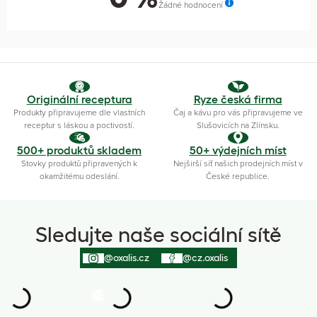
Žádné hodnocení
Originální receptura
Ryze česká firma
Produkty připravujeme dle vlastních
Čaj a kávu pro vás připravujeme ve
receptur s láskou a poctivostí.
Slušovicích na Zlínsku.
500+ produktů skladem
50+ výdejních míst
Stovky produktů připravených k
Nejširší síť našich prodejních míst v
okamžitému odeslání.
České republice.
Sledujte naše sociální sítě
@oxalis.cz
@cz.oxalis