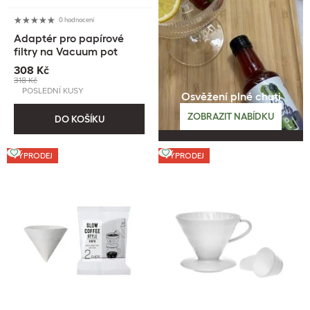
0 hodnocení
Adaptér pro papírové
filtry na Vacuum pot
308 Kč
318 Kč
POSLEDNÍ KUSY
Osvěžení plné chuti
ZOBRAZIT NABÍDKU
DO KOŠÍKU
VÝPRODEJ
VÝPRODEJ