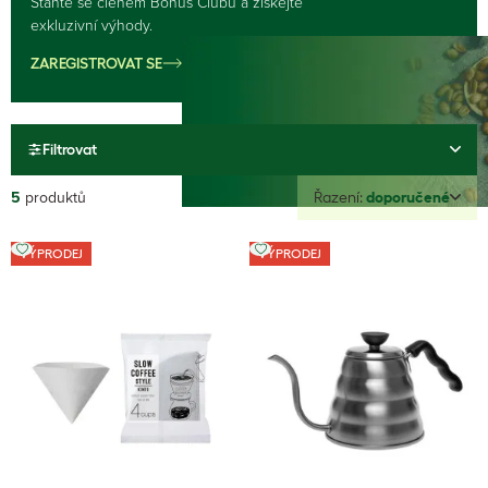
Staňte se členem Bonus Clubu a získejte
exkluzivní výhody.
ZAREGISTROVAT SE
Filtrovat
5
produktů
Řazení:
doporučené
VÝPRODEJ
VÝPRODEJ