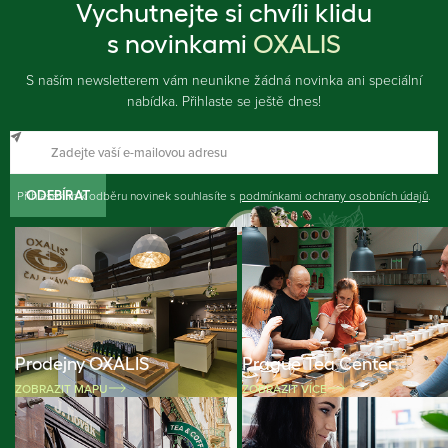
Vychutnejte si chvíli klidu
s novinkami
OXALIS
S naším newsletterem vám neunikne žádná novinka ani speciální
nabídka. Přihlaste se ještě dnes!
Přihlášením k odběru novinek souhlasíte s
ODEBÍRAT
podmínkami ochrany osobních údajů
.
Prodejny OXALIS
Prague Tea Center
ZOBRAZIT MAPU
ZOBRAZIT VÍCE