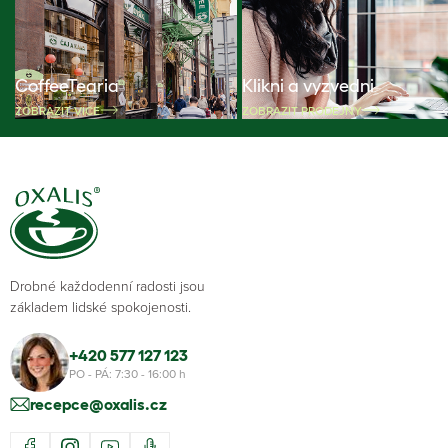
CoffeeTearia
Klikni a vyzvedni
ZOBRAZIT VÍCE
ZOBRAZIT PRODEJNY
Drobné každodenní radosti jsou
základem lidské spokojenosti.
+420 577 127 123
PO - PÁ: 7:30 - 16:00 h
recepce@oxalis.cz