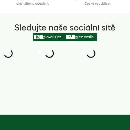
okamžitému odeslání.
České republice.
Sledujte naše sociální sítě
@oxalis.cz
@cz.oxalis