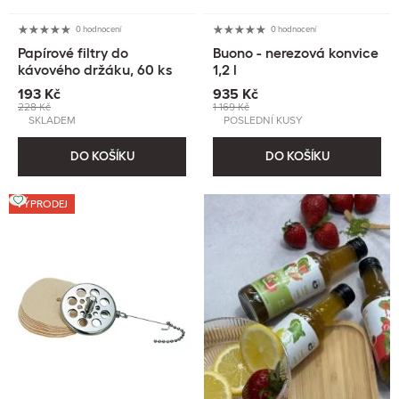
0 hodnocení
0 hodnocení
Papírové filtry do
Buono - nerezová konvice
kávového držáku, 60 ks
1,2 l
193 Kč
935 Kč
228 Kč
1 169 Kč
SKLADEM
POSLEDNÍ KUSY
DO KOŠÍKU
DO KOŠÍKU
VÝPRODEJ