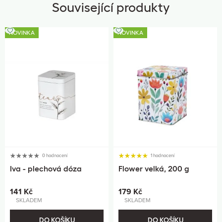
Související produkty
NOVINKA
NOVINKA
0 hodnocení
1 hodnocení
Iva - plechová dóza
Flower velká, 200 g
141 Kč
179 Kč
SKLADEM
SKLADEM
DO KOŠÍKU
DO KOŠÍKU