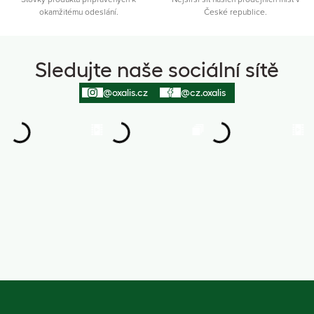
okamžitému odeslání.
České republice.
Sledujte naše sociální sítě
@oxalis.cz
@cz.oxalis