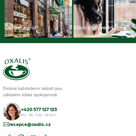
CoffeeTearia
Klikni a vyzvedni
ZOBRAZIT VÍCE
ZOBRAZIT PRODEJNY
Drobné každodenní radosti jsou
základem lidské spokojenosti.
+420 577 127 123
PO - PÁ: 7:30 - 16:00 h
recepce@oxalis.cz