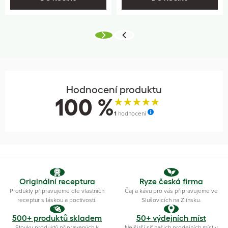
Hodnocení produktu
100 %
1
hodnocení
Originální receptura
Ryze česká firma
Produkty připravujeme dle vlastních
Čaj a kávu pro vás připravujeme ve
receptur s láskou a poctivostí.
Slušovicích na Zlínsku.
500+ produktů skladem
50+ výdejních míst
Stovky produktů připravených k
Nejširší síť našich prodejních míst v