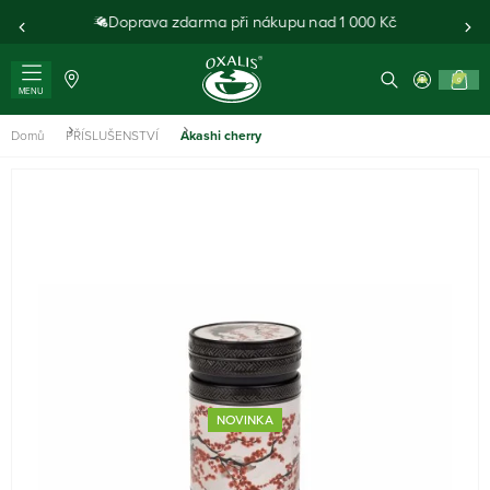
Doprava zdarma při nákupu nad 1 000 Kč
0
MENU
Domů
PŘÍSLUŠENSTVÍ
Akashi cherry
NOVINKA