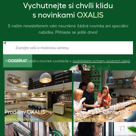
Vychutnejte si chvíli klidu
s novinkami
OXALIS
S naším newsletterem vám neunikne žádná novinka ani speciální
nabídka. Přihlaste se ještě dnes!
Přihlášením k odběru novinek souhlasíte s
ODEBÍRAT
podmínkami ochrany osobních údajů
.
Prodejny OXALIS
Prague Tea Center
ZOBRAZIT MAPU
ZOBRAZIT VÍCE