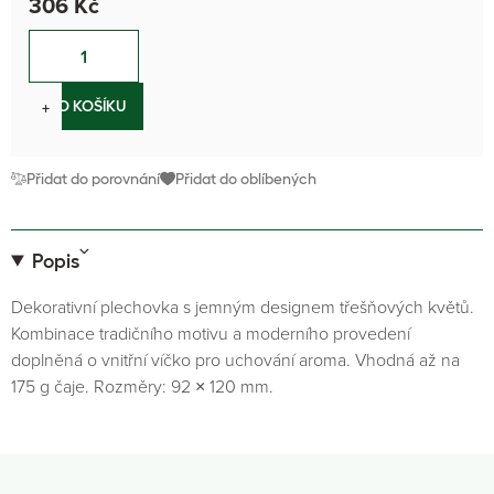
306 Kč
−
+
DO KOŠÍKU
Přidat do porovnání
Přidat do oblíbených
Popis
Dekorativní plechovka s jemným designem třešňových květů.
Kombinace tradičního motivu a moderního provedení
doplněná o vnitřní víčko pro uchování aroma. Vhodná až na
175 g čaje. Rozměry: 92 × 120 mm.