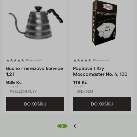
0 hodnocení
0 hodnocení
Buono - nerezová konvice
Papírové filtry
1,2 l
Moccamaster No. 4, 100
ks
935 Kč
119 Kč
1 169 Kč
135 Kč
POSLEDNÍ KUSY
SKLADEM
DO KOŠÍKU
DO KOŠÍKU