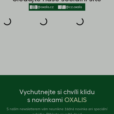
@oxalis.cz
@cz.oxalis
Vychutnejte si chvíli klidu
s novinkami
OXALIS
S naším newsletterem vám neunikne žádná novinka ani speciální