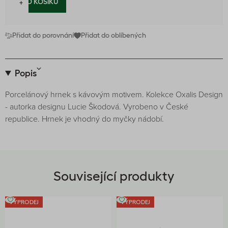
−
+
DO KOŠÍKU
Přidat do porovnání
Přidat do oblíbených
Popis
Porcelánový hrnek s kávovým motivem. Kolekce Oxalis Design
- autorka designu Lucie Škodová. Vyrobeno v České
republice. Hrnek je vhodný do myčky nádobí.
Související produkty
VÝPRODEJ
VÝPRODEJ