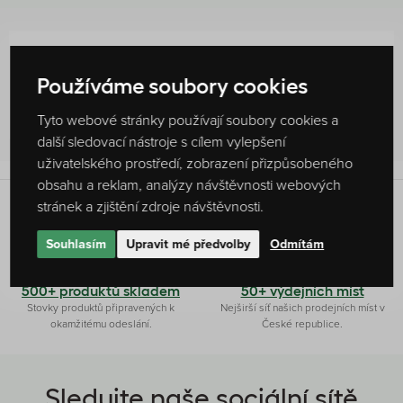
Hodnocení produktu
0 %
Používáme soubory cookies
Žádné hodnocení
Tyto webové stránky používají soubory cookies a
další sledovací nástroje s cílem vylepšení
uživatelského prostředí, zobrazení přizpůsobeného
obsahu a reklam, analýzy návštěvnosti webových
stránek a zjištění zdroje návštěvnosti.
Originální receptura
Ryze česká firma
Souhlasím
Upravit mé předvolby
Odmítám
Produkty připravujeme dle vlastních
Čaj a kávu pro vás připravujeme ve
receptur s láskou a poctivostí.
Slušovicích na Zlínsku.
500+ produktů skladem
50+ výdejních míst
Stovky produktů připravených k
Nejširší síť našich prodejních míst v
okamžitému odeslání.
České republice.
Sledujte naše sociální sítě