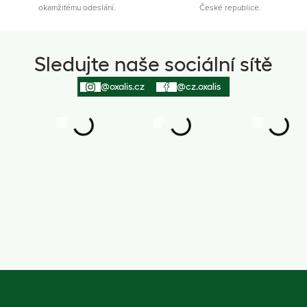
okamžitému odeslání.
České republice.
Sledujte naše sociální sítě
@oxalis.cz
@cz.oxalis