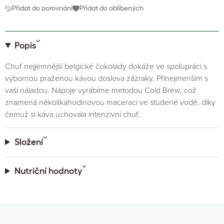
Přidat do porovnání
Přidat do oblíbených
Popis
Chuť nejjemnější belgické čokolády dokáže ve spolupráci s
výbornou praženou kávou doslova zázraky. Přinejmenším s
vaší náladou. Nápoje vyrábíme metodou Cold Brew, což
znamená několikahodinovou maceraci ve studené vodě, díky
čemuž si káva uchovala intenzivní chuť.
Složení
Nutriční hodnoty