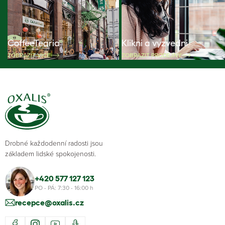
CoffeeTearia
Klikni a vyzvedni
ZOBRAZIT VÍCE
ZOBRAZIT PRODEJNY
Drobné každodenní radosti jsou
základem lidské spokojenosti.
+420 577 127 123
PO - PÁ: 7:30 - 16:00 h
recepce@oxalis.cz