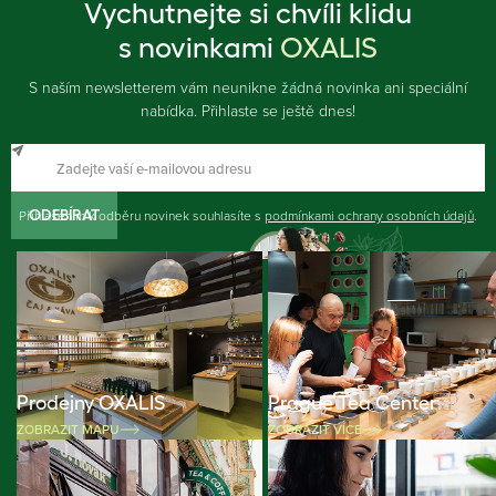
Vychutnejte si chvíli klidu
s novinkami
OXALIS
S naším newsletterem vám neunikne žádná novinka ani speciální
nabídka. Přihlaste se ještě dnes!
Přihlášením k odběru novinek souhlasíte s
ODEBÍRAT
podmínkami ochrany osobních údajů
.
Prodejny OXALIS
Prague Tea Center
ZOBRAZIT MAPU
ZOBRAZIT VÍCE