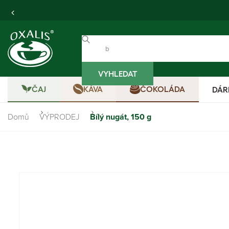
VYHLEDAT
ČAJ
KÁVA
ČOKOLÁDA
DÁR
Domů
VÝPRODEJ
Bílý nugát, 150 g