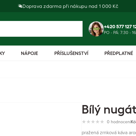
Doprava zdarma při nákupu nad 1 000 Kč
+420 577 127 1
PO - PÁ: 7:30 - 1
KY
NÁPOJE
PŘÍSLUŠENSTVÍ
PŘEDPLATNÉ
Bílý nugát
0 hodnocení
Kó
pražená zrnková káva arom