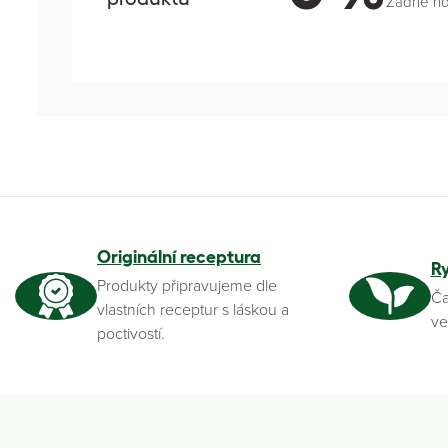
Žádné h
Originální receptura
R
Produkty připravujeme dle
Ča
vlastních receptur s láskou a
ve
poctivostí.