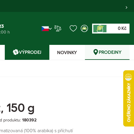
23
0 Kč
0
6:00 h
VÝPRODEJ
PRODEJNY
NOVINKY
, 150 g
d produktu:
180392
atizovaná (100% arabika) s příchutí