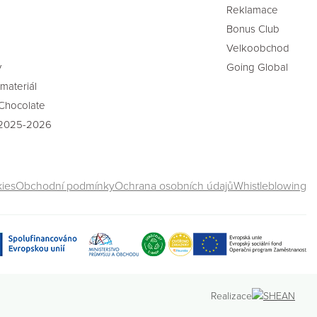
Reklamace
Bonus Club
Velkoobchod
y
Going Global
materiál
Chocolate
 2025-2026
kies
Obchodní podmínky
Ochrana osobních údajů
Whistleblowing
Realizace