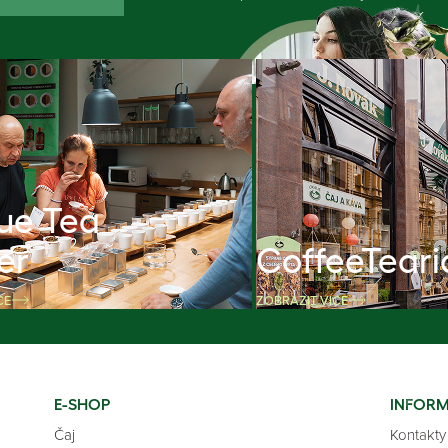
ue Tea
er
CoffeeTeari
CE
ZOBRAZIT VÍCE
E-SHOP
INFOR
Čaj
Kontakty