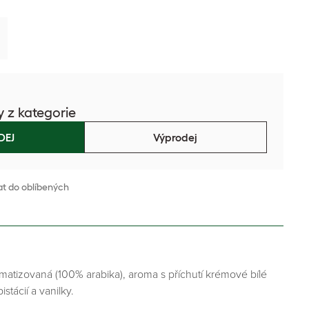
y z kategorie
DEJ
Výprodej
at do oblíbených
atizovaná (100% arabika), aroma s příchutí krémové bílé
stácií a vanilky.