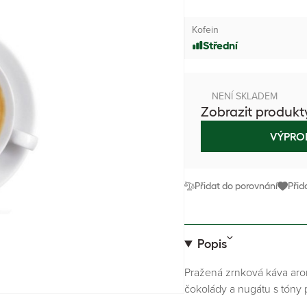
Kofein
Střední
NENÍ SKLADEM
Zobrazit produkt
VÝPRO
Přidat do porovnání
Přid
Popis
Pražená zrnková káva arom
čokolády a nugátu s tóny pi