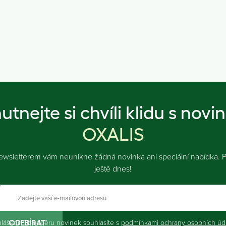
utnejte si chvíli klidu s novi
OXALIS
ewsletterem vám neunikne žádná novinka ani speciální nabídka. Př
ještě dnes!
hlášením k odběru novinek souhlasíte s
podmínkami ochrany osobních úd
ODEBÍRAT