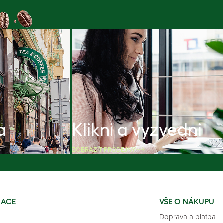
a
Klikni a vyzvedni
ZOBRAZIT PRODEJNY
MACE
VŠE O NÁKUPU
Doprava a platba