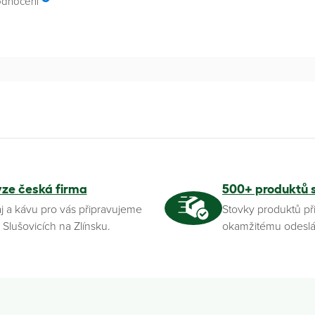
odnocení
yze česká firma
500+ produktů 
j a kávu pro vás připravujeme
Stovky produktů př
 Slušovicích na Zlínsku.
okamžitému odeslá