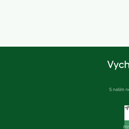
Vych
S naším n
Při