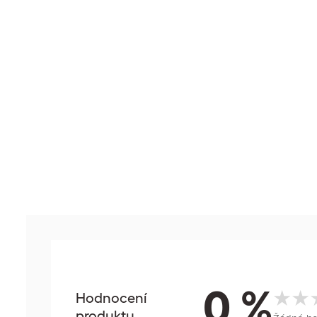
0 %
Hodnocení
produktu