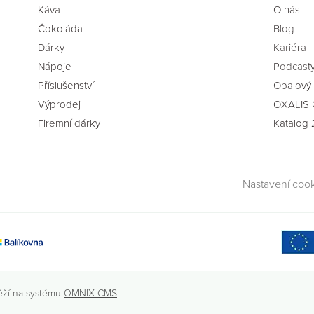
Káva
O nás
Čokoláda
Blog
Dárky
Kariéra
Nápoje
Podcast
Příslušenství
Obalový 
Výprodej
OXALIS 
Firemní dárky
Katalog
Nastavení coo
ěží na systému
OMNIX CMS