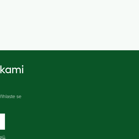
nkami
ihlaste se
ajů
.