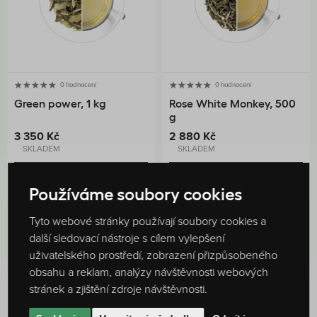
0 hodnocení
0 hodnocení
Green power, 1 kg
Rose White Monkey, 500
g
3 350 Kč
2 880 Kč
SKLADEM
SKLADEM
DO KOŠÍKU
DO KOŠÍKU
Používáme soubory cookies
Tyto webové stránky používají soubory cookies a
další sledovací nástroje s cílem vylepšení
uživatelského prostředí, zobrazení přizpůsobeného
obsahu a reklam, analýzy návštěvnosti webových
stránek a zjištění zdroje návštěvnosti.
Hodnocení produktu