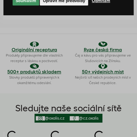
Souhlasím
Upravit mé předvolby
Odmítám
0 %
Žádné hodnocení
Originální receptura
Ryze česká firma
Produkty připravujeme dle vlastních
Čaj a kávu pro vás připravujeme ve
receptur s láskou a poctivostí.
Slušovicích na Zlínsku.
500+ produktů skladem
50+ výdejních míst
Stovky produktů připravených k
Nejširší síť našich prodejních míst v
okamžitému odeslání.
České republice.
Sledujte naše sociální sítě
@oxalis.cz
@cz.oxalis