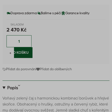
Doprava zdarma
Balíme s péčí
Garance kvality
SKLADEM
2 470 Kč
−
+
DO KOŠÍKU
Přidat do porovnání
Přidat do oblíbených
Popis
Voňavý zelený čaj s harmonickou kombinací borůvek a hřejivé
skořice. Obohacený o hrušky, ostružiny a červený rybíz, které
mu dodávají ovocnou svěžest. Jemně sladká chuť s kořenitým