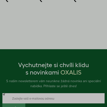
Vychutnejte si chvíli klidu
s novinkami
OXALIS
S naším newsletterem vám neunikne žádná novinka ani speciální
nabídka. Přihlaste se ještě dnes!