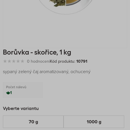
Borůvka - skořice, 1 kg
0 hodnocení
Kód produktu:
10791
sypaný zelený čaj aromatizovaný, ochucený
Počet nálevů
1
Vyberte variantu
70 g
1000 g