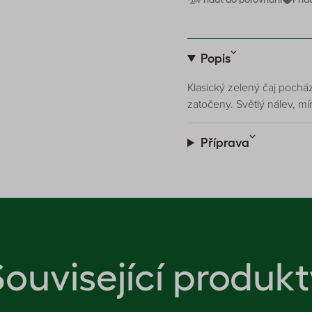
Popis
Klasický zelený čaj pocháze
zatočeny. Světlý nálev, m
Příprava
Související produkt