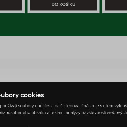
U
DO KOŠÍKU
%
ubory cookies
1
hodnocení
oužívají soubory cookies a další sledovací nástroje s cílem vylep
 přizpůsobeného obsahu a reklam, analýzy návštěvnosti webových s