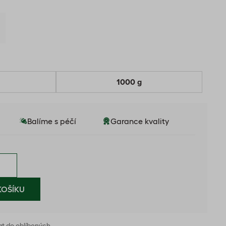
1000 g
Balíme s péčí
Garance kvality
KOŠÍKU
at do oblíbených