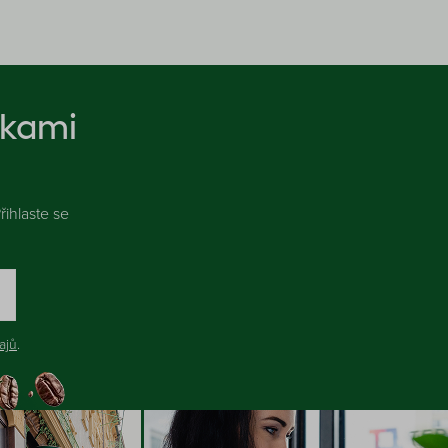
nkami
ihlaste se
ajů
.