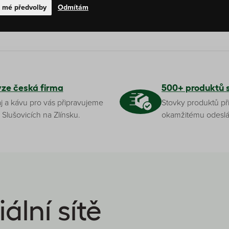
t mé předvolby
Odmítám
yze česká firma
500+ produktů 
j a kávu pro vás připravujeme
Stovky produktů př
 Slušovicích na Zlínsku.
okamžitému odeslá
ální sítě