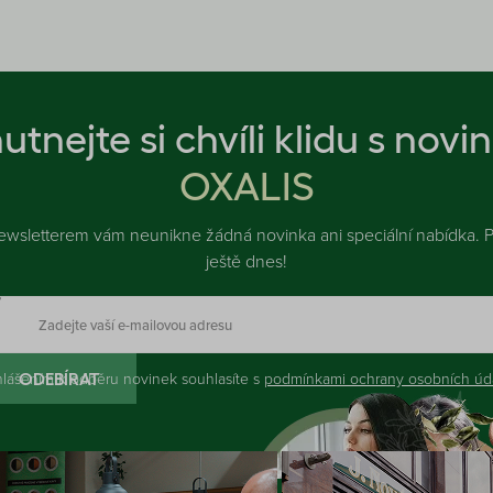
utnejte si chvíli klidu s novi
OXALIS
ewsletterem vám neunikne žádná novinka ani speciální nabídka. Př
ještě dnes!
hlášením k odběru novinek souhlasíte s
podmínkami ochrany osobních úd
ODEBÍRAT