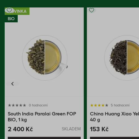
NOVINKA
BIO
0 hodnocení
5 hodnocení
South India Paralai Green FOP
China Huang Xiao Yel
BIO, 1 kg
40 g
2 400 Kč
153 Kč
SKLADEM