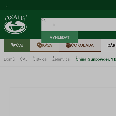
VYHLEDAT
ČAJ
KÁVA
ČOKOLÁDA
DÁR
Domů
ČAJ
Čistý čaj
Zelený čaj
China Gunpowder, 1 