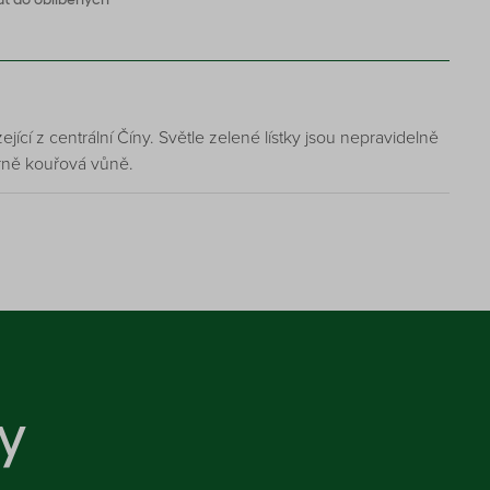
jící z centrální Číny. Světle zelené lístky jsou nepravidelně
írně kouřová vůně.
y