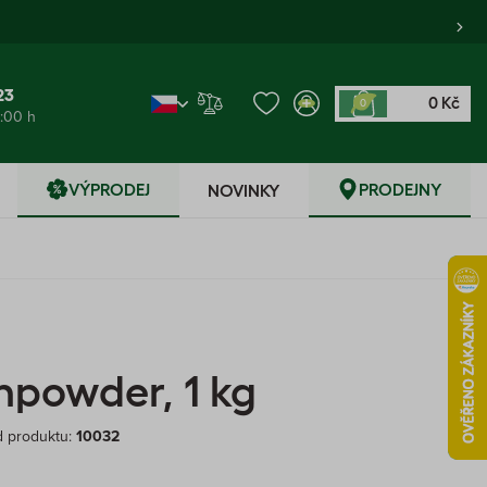
23
0 Kč
0
6:00 h
VÝPRODEJ
PRODEJNY
NOVINKY
powder, 1 kg
 produktu:
10032