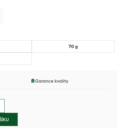
70 g
Garance kvality
ŠÍKU