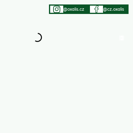
@oxalis.cz
@cz.oxalis