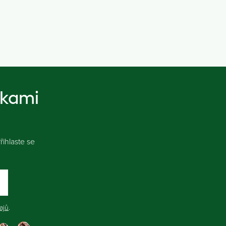
nkami
ihlaste se
ajů
.