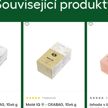
Související produkt
1 hodnocení
0
G, 10x4 g
Maté IQ ® - OXABAG, 10x4 g
Jahoda v 