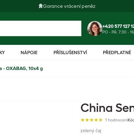
Garance vrácení peněz
+420 577 127 1
PO - PÁ: 7:30 - 1
KY
NÁPOJE
PŘÍSLUŠENSTVÍ
PŘEDPLATNÉ
a - OXABAG, 10x4 g
China Se
1 hodnocení
Kód
zelený čaj