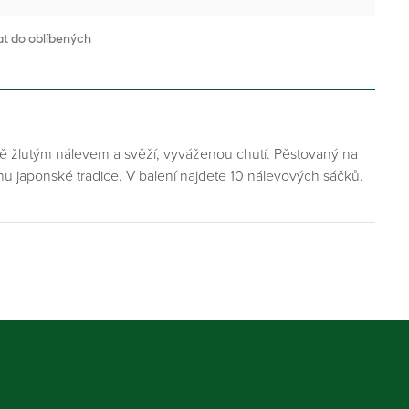
at do oblíbených
ě žlutým nálevem a svěží, vyváženou chutí. Pěstovaný na
hu japonské tradice. V balení najdete 10 nálevových sáčků.