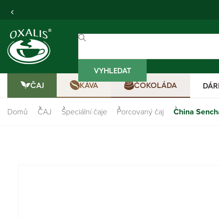
VYHLEDAT
ČAJ
KÁVA
ČOKOLÁDA
DÁR
Domů
ČAJ
Speciální čaje
Porcovaný čaj
China Sench