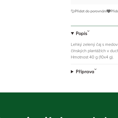
Přidat do porovnání
Přid
Popis
Lehký zelený čaj s medov
čínských plantážích v duc
Hmotnost 40 g (10x4 g).
Příprava