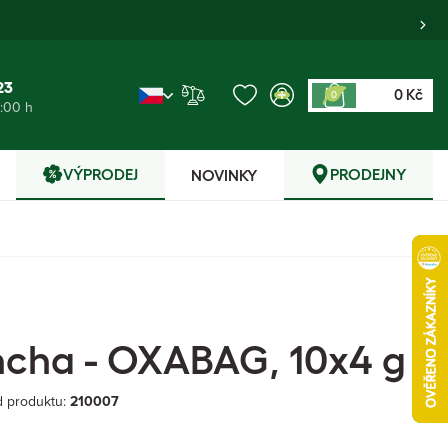
23
0 Kč
0
6:00 h
VÝPRODEJ
PRODEJNY
NOVINKY
ncha - OXABAG, 10x4 g
 produktu:
210007