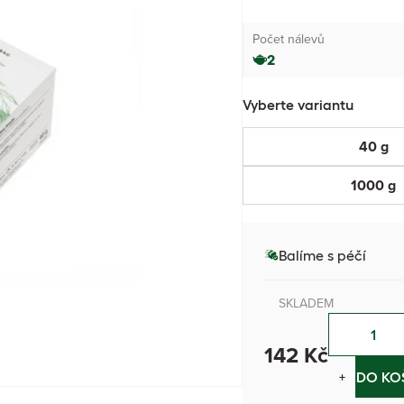
Počet nálevů
2
Vyberte variantu
40 g
1000 g
Balíme s péčí
SKLADEM
142 Kč
−
+
DO KO