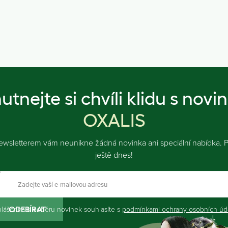
utnejte si chvíli klidu s novi
OXALIS
ewsletterem vám neunikne žádná novinka ani speciální nabídka. Př
ještě dnes!
hlášením k odběru novinek souhlasíte s
podmínkami ochrany osobních úd
ODEBÍRAT