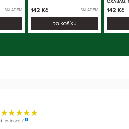
OXABAG, 1
142 Kč
142 Kč
SKLADEM
SKLADEM
U
DO KOŠÍKU
%
1
hodnocení