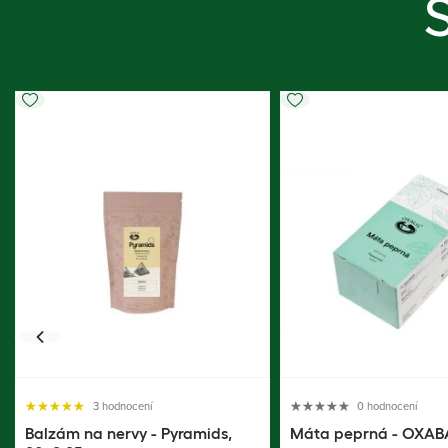
3 hodnocení
0 hodnocení
Balzám na nervy - Pyramids,
Máta peprná - OXABA