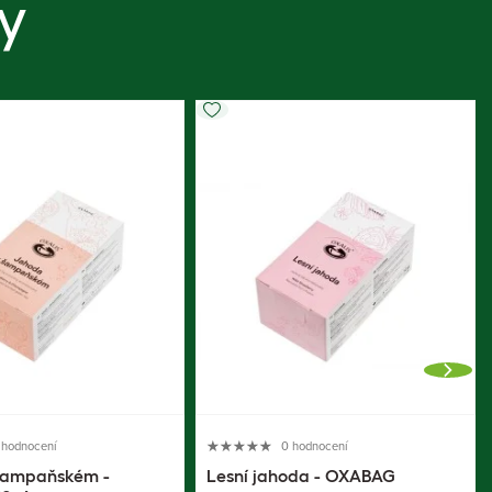
y
 hodnocení
0 hodnocení
šampaňském -
Lesní jahoda - OXABAG