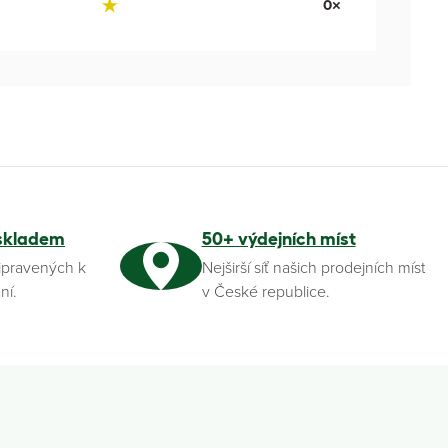
0×
skladem
50+ výdejních míst
ipravených k
Nejširší síť našich prodejních míst
ní.
v České republice.