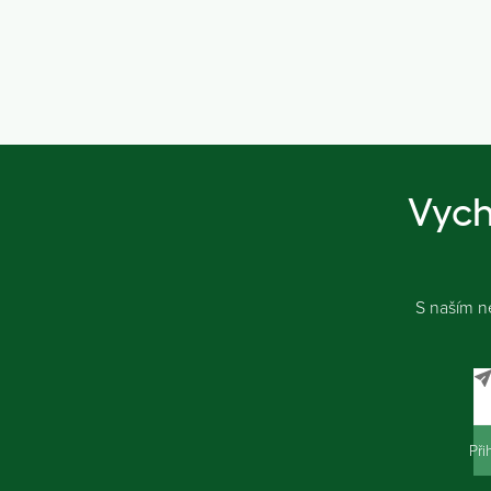
Vych
S naším n
Při