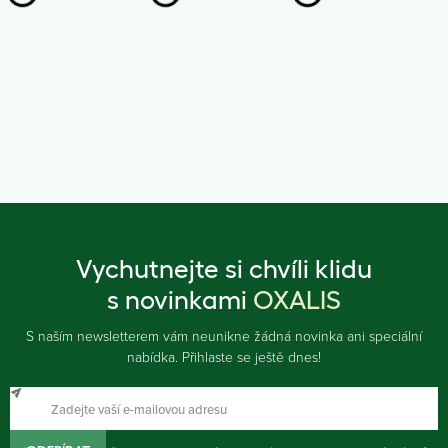
Vychutnejte si chvíli klidu
s novinkami
OXALIS
S naším newsletterem vám neunikne žádná novinka ani speciální
nabídka. Přihlaste se ještě dnes!