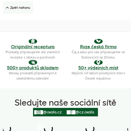
Zpět nahoru
Originální receptura
Ryze česká firma
Produkty připravujeme dle vlastních
Čaj a kávu pro vás připravujeme ve
receptur s láskou a poctivostí.
Slušovicích na Zlínsku.
500+ produktů skladem
50+ výdejních míst
Stovky produktů připravených k
Nejširší síť našich prodejních míst v
okamžitému odeslání.
České republice.
Sledujte naše sociální sítě
@oxalis.cz
@cz.oxalis