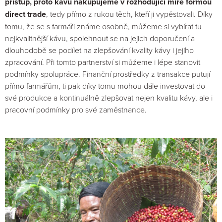
přístup, proto kávu nakupujeme v rozhodující míře formou
direct trade
, tedy přímo z rukou těch, kteří ji vypěstovali. Díky
tomu, že se s farmáři známe osobně, můžeme si vybírat tu
nejkvalitnější kávu, spolehnout se na jejich doporučení a
dlouhodobě se podílet na zlepšování kvality kávy i jejího
zpracování. Při tomto partnerství si můžeme i lépe stanovit
podmínky spolupráce. Finanční prostředky z transakce putují
přímo farmářům, ti pak díky tomu mohou dále investovat do
své produkce a kontinuálně zlepšovat nejen kvalitu kávy, ale i
pracovní podmínky pro své zaměstnance.