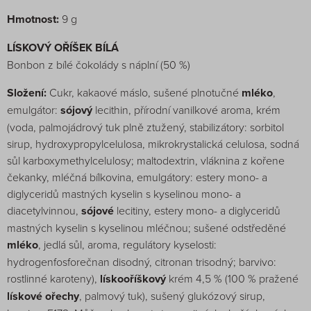
Hmotnost:
9 g
LÍSKOVÝ OŘÍŠEK BÍLÁ
Bonbon z bílé čokolády s náplní (50 %)
Složení:
Cukr, kakaové máslo, sušené plnotučné
mléko
,
emulgátor:
sójový
lecithin, přírodní vanilkové aroma, krém
(voda, palmojádrový tuk plně ztužený, stabilizátory: sorbitol
sirup, hydroxypropylcelulosa, mikrokrystalická celulosa, sodná
sůl karboxymethylcelulosy; maltodextrin, vláknina z kořene
čekanky, mléčná bílkovina, emulgátory: estery mono- a
diglyceridů mastných kyselin s kyselinou mono- a
diacetylvinnou,
sójové
lecitiny, estery mono- a diglyceridů
mastných kyselin s kyselinou mléčnou; sušené odstředěné
mléko
, jedlá sůl, aroma, regulátory kyselosti:
hydrogenfosforečnan disodný, citronan trisodný; barvivo:
rostlinné karoteny),
lískooříškový
krém 4,5 % (100 % pražené
lískové ořechy
, palmový tuk), sušený glukózový sirup,