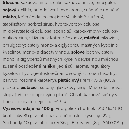
Složení
: Kakaová hmota, cukr, kakaové máslo, emulgátor:
sojový
lecithin, přírodní vanilkové aroma, sušené plnotučné
mléko
, krém (voda, palmojádrový tuk plně ztužený,
stabilizátory: sorbitol sirup, hydroxypropylcelulosa,
mikrokrystalická celulosa, sodná sůl karboxymethylcelulosy;
maltodextrin, vláknina z kořene čekanky,
mléčná
bílkovina,
emulgátory: estery mono- a diglyceridů mastných kyselin s
kyselinou mono- a diacetylvinnou,
sójové
lecitiny, estery
mono- a diglyceridů mastných kyselin s kyselinou mléčnou;
sušené odstředěné
mléko
, jedlá sůl, aroma, regulátory
kyselosti: hydrogenfosforečnan disodný, citronan trisodný;
barvivo: rostlinné karoteny),
pistáciový
krém 4,5 % (100%
pražené
pistácie
), sušený glukózový sirup. Může obsahovat
stopy jiných skořápkových plodů. Obsah kakaové sušiny v
hořké čokoládě nejméně 54,5 %.
Výživové údaje na 100 g:
Energetická hodnota 2132 kJ/ 510
kcal, Tuky 35 g, z toho nasycené mastné kyseliny: 22 g,
Sacharidy 40 g, z toho cukry 36 g, Bílkoviny 4,8 g, Sůl 0,08 g.