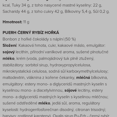
kcal, Tuky 34 g, z toho nasycené mastné kyseliny: 22 g,
Sacharidy 44 g, z toho cukry 42 g, Bílkoviny 5,4 g, Sůl 0,2 g.
Hmotnost:
11 g
PUERH ČERNÝ RYBÍZ HOŘKÁ
Bonbon z hořké čokolády s náplní (50 %)
Složení
: Kakaová hmota, cukr, kakaové máslo, emulgátor:
sojový
lecithin, přírodní vanilkové aroma, sušené plnotučné
mléko
, krém (voda, palmojádrový tuk plně ztužený,
stabilizátory: sorbitol sirup, hydroxypropylcelulosa,
mikrokrystalická celulosa, sodná sůl karboxymethylcelulosy;
maltodextrin, vláknina z kořene čekanky,
mléčná
bílkovina,
emulgátory: estery mono- a diglyceridů mastných kyselin s
kyselinou mono- a diacetylvinnou,
sójové
lecitiny, estery
mono- a diglyceridů mastných kyselin s kyselinou mléčnou;
sušené odstředěné
mléko
, jedlá sůl, aroma, regulátory
kyselosti: hydrogenfosforečnan disodný, citronan trisodný;
barvivo: rostlinné karoteny), Oxalis sirup Pu-Erh - černý rybíz