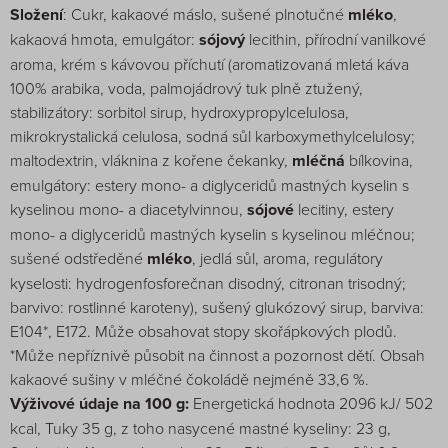
Složení
: Cukr, kakaové máslo, sušené plnotučné
mléko
,
kakaová hmota, emulgátor:
sójový
lecithin, přírodní vanilkové
aroma, krém s kávovou příchutí (aromatizovaná mletá káva
100% arabika, voda, palmojádrový tuk plně ztužený,
stabilizátory: sorbitol sirup, hydroxypropylcelulosa,
mikrokrystalická celulosa, sodná sůl karboxymethylcelulosy;
maltodextrin, vláknina z kořene čekanky,
mléčná
bílkovina,
emulgátory: estery mono- a diglyceridů mastných kyselin s
kyselinou mono- a diacetylvinnou,
sójové
lecitiny, estery
mono- a diglyceridů mastných kyselin s kyselinou mléčnou;
sušené odstředěné
mléko
, jedlá sůl, aroma, regulátory
kyselosti: hydrogenfosforečnan disodný, citronan trisodný;
barvivo: rostlinné karoteny), sušený glukózový sirup, barviva:
E104*, E172. Může obsahovat stopy skořápkových plodů.
*Může nepříznivě působit na činnost a pozornost dětí. Obsah
kakaové sušiny v mléčné čokoládě nejméně 33,6 %.
Výživové údaje na 100 g:
Energetická hodnota 2096 kJ/ 502
kcal, Tuky 35 g, z toho nasycené mastné kyseliny: 23 g,