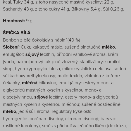
kcal, Tuky 34 g, z toho nasycené mastné kyseliny: 22 g,
Sacharidy 43 g, z toho cukry 41 g, Bílkoviny 5,4 g, Sůl 0,26 g.
Hmotnost:
9 g
ŠPIČKA BÍLÁ
Bonbon z bílé čokolády s náplní (40 %)
Složení:
Cukr, kakaové máslo, sušené plnotučné
mléko
,
emulgátor:
sójový
lecithin, přírodní vanilkové aroma, krém
(voda, palmojádrový tuk plně ztužený, stabilizátory: sorbitol
sirup, hydroxypropylcelulosa, mikrokrystalická celulosa, sodná
sůl karboxymethylcelulosy; maltodextrin, vláknina z kořene
čekanky,
mléčná
bílkovina, emulgátory: estery mono- a
diglyceridů mastných kyselin s kyselinou mono- a
diacetylvinnou,
sójové
lecitiny, estery mono- a diglyceridů
mastných kyselin s kyselinou mléčnou; sušené odstředěné
mléko
, jedlá sůl, aroma, regulátory kyselosti:
hydrogenfosforečnan disodný, citronan trisodný; barvivo:
rostlinné karoteny), směs s příchutí vaječného likéru [dextróza,