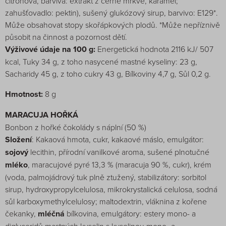
citronová, barviva: extrakt z černé mrkve, karamel;
zahušťovadlo: pektin), sušený glukózový sirup, barvivo: E129*.
Může obsahovat stopy skořápkových plodů. *Může nepříznivě
působit na činnost a pozornost dětí.
Výživové údaje na 100 g:
Energetická hodnota 2116 kJ/ 507
kcal, Tuky 34 g, z toho nasycené mastné kyseliny: 23 g,
Sacharidy 45 g, z toho cukry 43 g, Bílkoviny 4,7 g, Sůl 0,2 g.
Hmotnost:
8 g
MARACUJA HOŘKÁ
Bonbon z hořké čokolády s náplní (50 %)
Složení
: Kakaová hmota, cukr, kakaové máslo, emulgátor:
sojový
lecithin, přírodní vanilkové aroma, sušené plnotučné
mléko
, maracujové pyré 13,3 % (maracuja 90 %, cukr), krém
(voda, palmojádrový tuk plně ztužený, stabilizátory: sorbitol
sirup, hydroxypropylcelulosa, mikrokrystalická celulosa, sodná
sůl karboxymethylcelulosy; maltodextrin, vláknina z kořene
čekanky,
mléčná
bílkovina, emulgátory: estery mono- a