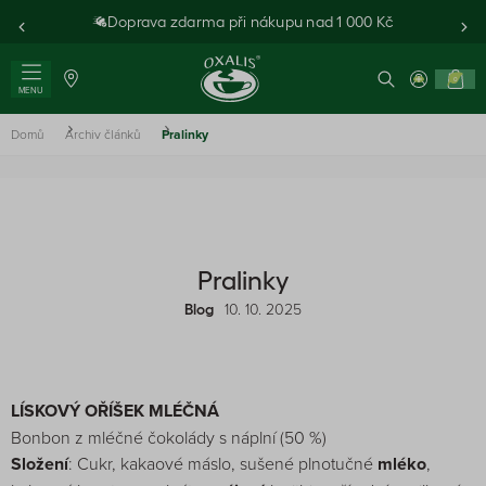
Doprava zdarma při nákupu nad 1 000 Kč
0
MENU
Domů
Archiv článků
Pralinky
Pralinky
10. 10. 2025
Blog
LÍSKOVÝ OŘÍŠEK MLÉČNÁ
Bonbon z mléčné čokolády s náplní (50 %)
Složení
: Cukr, kakaové máslo, sušené plnotučné
mléko
,