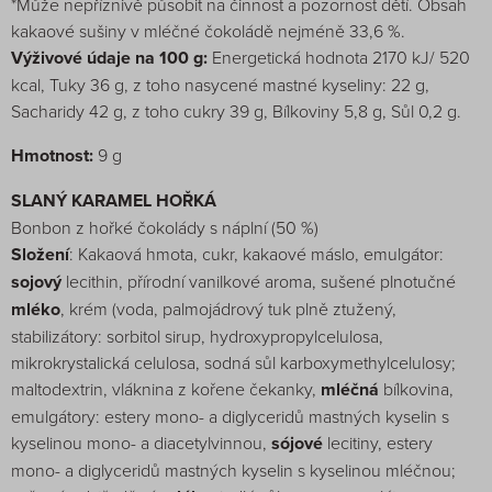
*Může nepříznivě působit na činnost a pozornost dětí. Obsah
kakaové sušiny v mléčné čokoládě nejméně 33,6 %.
Výživové údaje na 100 g:
Energetická hodnota 2170 kJ/ 520
kcal, Tuky 36 g, z toho nasycené mastné kyseliny: 22 g,
Sacharidy 42 g, z toho cukry 39 g, Bílkoviny 5,8 g, Sůl 0,2 g.
Hmotnost:
9 g
SLANÝ KARAMEL HOŘKÁ
Bonbon z hořké čokolády s náplní (50 %)
Složení
: Kakaová hmota, cukr, kakaové máslo, emulgátor:
sojový
lecithin, přírodní vanilkové aroma, sušené plnotučné
mléko
, krém (voda, palmojádrový tuk plně ztužený,
stabilizátory: sorbitol sirup, hydroxypropylcelulosa,
mikrokrystalická celulosa, sodná sůl karboxymethylcelulosy;
maltodextrin, vláknina z kořene čekanky,
mléčná
bílkovina,
emulgátory: estery mono- a diglyceridů mastných kyselin s
kyselinou mono- a diacetylvinnou,
sójové
lecitiny, estery
mono- a diglyceridů mastných kyselin s kyselinou mléčnou;