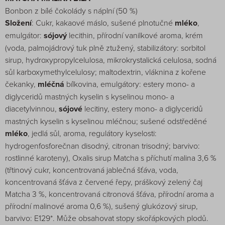
Bonbon z bílé čokolády s náplní (50 %)
Složení
: Cukr, kakaové máslo, sušené plnotučné
mléko
,
emulgátor:
sójový
lecithin, přírodní vanilkové aroma, krém
(voda, palmojádrový tuk plně ztužený, stabilizátory: sorbitol
sirup, hydroxypropylcelulosa, mikrokrystalická celulosa, sodná
sůl karboxymethylcelulosy; maltodextrin, vláknina z kořene
čekanky,
mléčná
bílkovina, emulgátory: estery mono- a
diglyceridů mastných kyselin s kyselinou mono- a
diacetylvinnou,
sójové
lecitiny, estery mono- a diglyceridů
mastných kyselin s kyselinou mléčnou; sušené odstředěné
mléko
, jedlá sůl, aroma, regulátory kyselosti:
hydrogenfosforečnan disodný, citronan trisodný; barvivo:
rostlinné karoteny), Oxalis sirup Matcha s příchutí malina 3,6 %
(třtinový cukr, koncentrovaná jablečná šťáva, voda,
koncentrovaná šťáva z červené řepy, práškový zelený čaj
Matcha 3 %, koncentrovaná citronová šťáva, přírodní aroma a
přírodní malinové aroma 0,6 %), sušený glukózový sirup,
barvivo: E129*. Může obsahovat stopy skořápkových plodů.