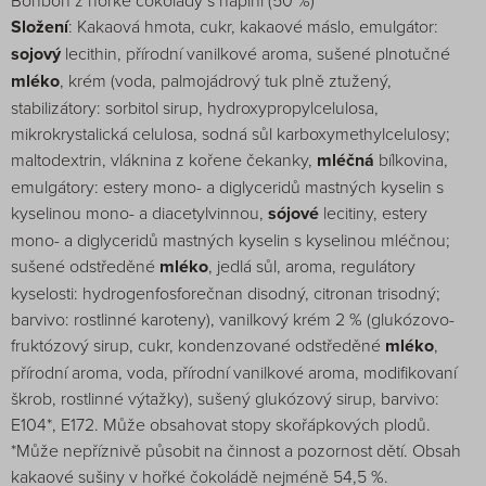
Bonbon z hořké čokolády s náplní (50 %)
Složení
: Kakaová hmota, cukr, kakaové máslo, emulgátor:
sojový
lecithin, přírodní vanilkové aroma, sušené plnotučné
mléko
, krém (voda, palmojádrový tuk plně ztužený,
stabilizátory: sorbitol sirup, hydroxypropylcelulosa,
mikrokrystalická celulosa, sodná sůl karboxymethylcelulosy;
maltodextrin, vláknina z kořene čekanky,
mléčná
bílkovina,
emulgátory: estery mono- a diglyceridů mastných kyselin s
kyselinou mono- a diacetylvinnou,
sójové
lecitiny, estery
mono- a diglyceridů mastných kyselin s kyselinou mléčnou;
sušené odstředěné
mléko
, jedlá sůl, aroma, regulátory
kyselosti: hydrogenfosforečnan disodný, citronan trisodný;
barvivo: rostlinné karoteny), vanilkový krém 2 % (glukózovo-
fruktózový sirup, cukr, kondenzované odstředěné
mléko
,
přírodní aroma, voda, přírodní vanilkové aroma, modifikovaní
škrob, rostlinné výtažky), sušený glukózový sirup, barvivo:
E104*, E172. Může obsahovat stopy skořápkových plodů.
*Může nepříznivě působit na činnost a pozornost dětí. Obsah
kakaové sušiny v hořké čokoládě nejméně 54,5 %.