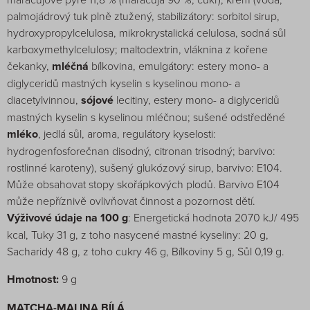
palmojádrový tuk plně ztužený, stabilizátory: sorbitol sirup,
hydroxypropylcelulosa, mikrokrystalická celulosa, sodná sůl
karboxymethylcelulosy; maltodextrin, vláknina z kořene
čekanky,
mléčná
bílkovina, emulgátory: estery mono- a
diglyceridů mastných kyselin s kyselinou mono- a
diacetylvinnou,
sójové
lecitiny, estery mono- a diglyceridů
mastných kyselin s kyselinou mléčnou; sušené odstředěné
mléko
, jedlá sůl, aroma, regulátory kyselosti:
hydrogenfosforečnan disodný, citronan trisodný; barvivo:
rostlinné karoteny), sušený glukózový sirup, barvivo: E104.
Může obsahovat stopy skořápkových plodů. Barvivo E104
může nepříznivě ovlivňovat činnost a pozornost dětí.
Výživové údaje na 100 g
: Energetická hodnota 2070 kJ/ 495
kcal, Tuky 31 g, z toho nasycené mastné kyseliny: 20 g,
Sacharidy 48 g, z toho cukry 46 g, Bílkoviny 5 g, Sůl 0,19 g.
Hmotnost:
9 g
MATCHA-MALINA BÍLÁ