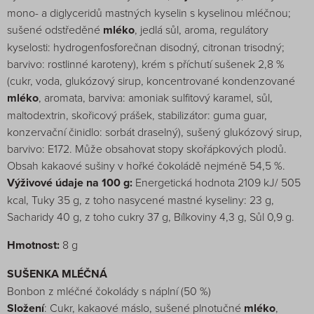
mono- a diglyceridů mastných kyselin s kyselinou mléčnou;
sušené odstředěné
mléko
, jedlá sůl, aroma, regulátory
kyselosti: hydrogenfosforečnan disodný, citronan trisodný;
barvivo: rostlinné karoteny), krém s příchutí sušenek 2,8 %
(cukr, voda, glukózový sirup, koncentrované kondenzované
mléko
, aromata, barviva: amoniak sulfitový karamel, sůl,
maltodextrin, skořicový prášek, stabilizátor: guma guar,
konzervační činidlo: sorbát draselný), sušený glukózový sirup,
barvivo: E172. Může obsahovat stopy skořápkových plodů.
Obsah kakaové sušiny v hořké čokoládě nejméně 54,5 %.
Výživové údaje na 100 g:
Energetická hodnota 2109 kJ/ 505
kcal, Tuky 35 g, z toho nasycené mastné kyseliny: 23 g,
Sacharidy 40 g, z toho cukry 37 g, Bílkoviny 4,3 g, Sůl 0,9 g.
Hmotnost:
8 g
SUŠENKA MLÉČNÁ
Bonbon z mléčné čokolády s náplní (50 %)
Složení
: Cukr, kakaové máslo, sušené plnotučné
mléko
,