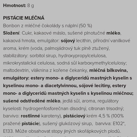
Hmotnost:
8 g
PISTÁCIE MLÉČNÁ
Bonbon z mléčné čokolády s náplní (50 %)
Složení
: Cukr, kakaové máslo, sušené plnotučné
mléko
,
kakaová hmota, emulgátor:
sójový
lecithin, přírodní vanilkové
aroma, krém (voda, palmojádrový tuk plně ztužený,
stabilizátory: sorbitol sirup, hydroxypropylcelulosa,
mikrokrystalická celulosa, sodná sůl karboxymethylcelulosy;
maltodextrin, vláknina z kořene čekanky,
mléčná bílkovina,
emulgátory: estery mono- a diglyceridů mastných kyselin s
kyselinou mono- a diacetylvinnou, sójové lecitiny, estery
mono- a diglyceridů mastných kyselin s kyselinou mléčnou;
sušené odstředěné mléko
, jedlá sůl, aroma, regulátory
kyselosti: hydrogenfosforečnan disodný, citronan trisodný;
barvivo:
rostlinné
karoteny),
pistáciový
krém 4,5 % (100%
pražené
pistácie
), sušený glukózový sirup, barviva: E102*,
E133. Může obsahovat stopy jiných skořápkových plodů.