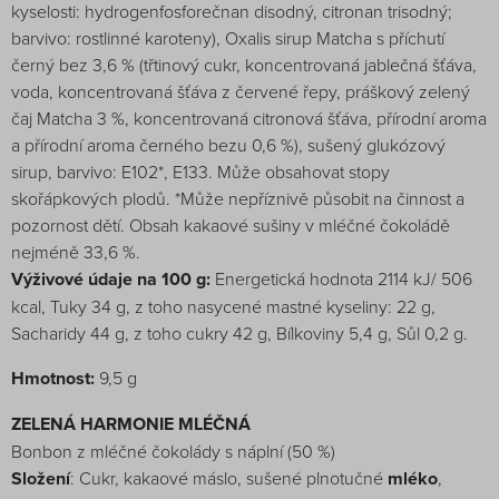
kyselosti: hydrogenfosforečnan disodný, citronan trisodný;
barvivo: rostlinné karoteny), Oxalis sirup Matcha s příchutí
černý bez 3,6 % (třtinový cukr, koncentrovaná jablečná šťáva,
voda, koncentrovaná šťáva z červené řepy, práškový zelený
čaj Matcha 3 %, koncentrovaná citronová šťáva, přírodní aroma
a přírodní aroma černého bezu 0,6 %), sušený glukózový
sirup, barvivo: E102*, E133. Může obsahovat stopy
skořápkových plodů. *Může nepříznivě působit na činnost a
pozornost dětí. Obsah kakaové sušiny v mléčné čokoládě
nejméně 33,6 %.
Výživové údaje na 100 g:
Energetická hodnota 2114 kJ/ 506
kcal, Tuky 34 g, z toho nasycené mastné kyseliny: 22 g,
Sacharidy 44 g, z toho cukry 42 g, Bílkoviny 5,4 g, Sůl 0,2 g.
Hmotnost:
9,5 g
ZELENÁ HARMONIE MLÉČNÁ
Bonbon z mléčné čokolády s náplní (50 %)
Složení
: Cukr, kakaové máslo, sušené plnotučné
mléko
,