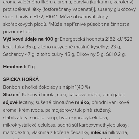
aroma vaječného likéru a aroma, barviva (kurkumin, karoteny),
protispékavé látky (fosforečnany vápenaté)], sušený glukózový
sirup, barviva: E172, E104*. Může obsahovat stopy
skořápkových plodů. *Může nepříznivě působit na činnost a
pozornost dětí.
Výživové údaje na 100 g:
Energetická hodnota 2182 kJ/ 523
kcal, Tuky 35 g, z toho nasycené mastné kyseliny: 23 g,
Sacharidy 47 g, z toho cukry 45 g, Bílkoviny 5 g, Sůl 0,2 g.
Hmotnost:
11 g
ŠPIČKA HOŘKÁ
Bonbon z hořké čokolády s náplní (40 %)
Složení
: Kakaová hmota, cukr, kakaové máslo, emulgátor:
sójové
lecitiny, sušené plnotučné
mléko
, přírodní vanilkové
aroma, krém (voda, palmojádrový tuk plně ztužený,
stabilizátory: sorbitol sirup, hydroxypropylcelulosa,
mikrokrystalická celulosa, sodná sůl karboxymethylcelulosy;
maltodextrin, vláknina z kořene čekanky,
mléčná
bílkovina,