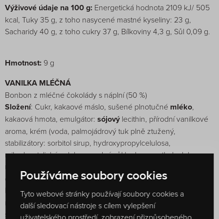
Výživové údaje na 100 g:
Energetická hodnota 2109 kJ/ 505
kcal, Tuky 35 g, z toho nasycené mastné kyseliny: 23 g,
Sacharidy 40 g, z toho cukry 37 g, Bílkoviny 4,3 g, Sůl 0,09 g.
Hmotnost:
9 g
VANILKA MLÉČNÁ
Bonbon z mléčné čokolády s náplní (50 %)
Složení
: Cukr, kakaové máslo, sušené plnotučné
mléko
,
kakaová hmota, emulgátor:
sójový
lecithin, přírodní vanilkové
aroma, krém (voda, palmojádrový tuk plně ztužený,
stabilizátory: sorbitol sirup, hydroxypropylcelulosa,
mikrokrystalická celulosa, sodná sůl karboxymethylcelulosy;
maltodextrin, vláknina z kořene čekanky,
mléčná
bílkovina,
Používáme soubory cookies
emulgátory: estery mono- a diglyceridů mastných kyselin s
kyselinou mono- a diacetylvinnou,
sójové
lecitiny, estery
Tyto webové stránky používají soubory cookies a
mono- a diglyceridů mastných kyselin s kyselinou mléčnou;
další sledovací nástroje s cílem vylepšení
sušené odstředěné
mléko
, jedlá sůl, aroma, regulátory
uživatelského prostředí, zobrazení přizpůsobeného