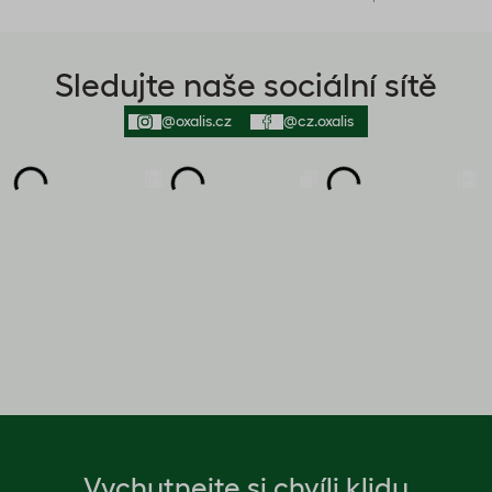
Sledujte naše sociální sítě
@oxalis.cz
@cz.oxalis
Vychutnejte si chvíli klidu