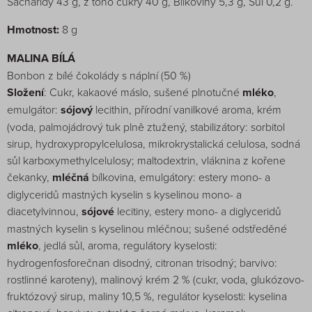
Sacharidy 43 g, z toho cukry 40 g, Bílkoviny 5,3 g, Sůl 0,2 g.
Hmotnost:
8 g
MALINA BÍLÁ
Bonbon z bílé čokolády s náplní (50 %)
Složení
: Cukr, kakaové máslo, sušené plnotučné
mléko
,
emulgátor:
sójový
lecithin, přírodní vanilkové aroma, krém
(voda, palmojádrový tuk plně ztužený, stabilizátory: sorbitol
sirup, hydroxypropylcelulosa, mikrokrystalická celulosa, sodná
sůl karboxymethylcelulosy; maltodextrin, vláknina z kořene
čekanky,
mléčná
bílkovina, emulgátory: estery mono- a
diglyceridů mastných kyselin s kyselinou mono- a
diacetylvinnou,
sójové
lecitiny, estery mono- a diglyceridů
mastných kyselin s kyselinou mléčnou; sušené odstředěné
mléko
, jedlá sůl, aroma, regulátory kyselosti:
hydrogenfosforečnan disodný, citronan trisodný; barvivo:
rostlinné karoteny), malinový krém 2 % (cukr, voda, glukózovo-
fruktózový sirup, maliny 10,5 %, regulátor kyselosti: kyselina