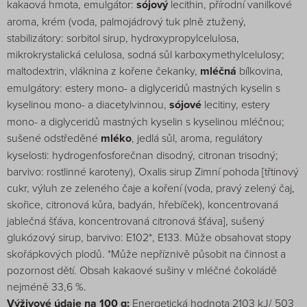
kakaová hmota, emulgátor:
sójový
lecithin, přírodní vanilkové
aroma, krém (voda, palmojádrový tuk plně ztužený,
stabilizátory: sorbitol sirup, hydroxypropylcelulosa,
mikrokrystalická celulosa, sodná sůl karboxymethylcelulosy;
maltodextrin, vláknina z kořene čekanky,
mléčná
bílkovina,
emulgátory: estery mono- a diglyceridů mastných kyselin s
kyselinou mono- a diacetylvinnou,
sójové
lecitiny, estery
mono- a diglyceridů mastných kyselin s kyselinou mléčnou;
sušené odstředěné
mléko
, jedlá sůl, aroma, regulátory
kyselosti: hydrogenfosforečnan disodný, citronan trisodný;
barvivo: rostlinné karoteny), Oxalis sirup Zimní pohoda [třtinový
cukr, výluh ze zeleného čaje a koření (voda, pravý zelený čaj,
skořice, citronová kůra, badyán, hřebíček), koncentrovaná
jablečná šťáva, koncentrovaná citronová šťáva], sušený
glukózový sirup, barvivo: E102*, E133. Může obsahovat stopy
skořápkových plodů. *Může nepříznivě působit na činnost a
pozornost dětí. Obsah kakaové sušiny v mléčné čokoládě
nejméně 33,6 %.
Výživové údaje na 100 g:
Energetická hodnota 2103 kJ/ 503