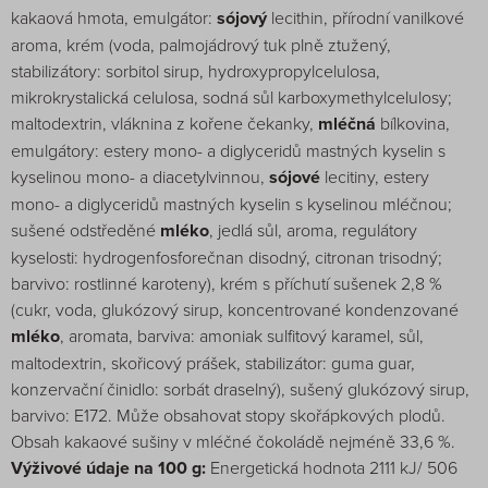
kakaová hmota, emulgátor:
sójový
lecithin, přírodní vanilkové
aroma, krém (voda, palmojádrový tuk plně ztužený,
stabilizátory: sorbitol sirup, hydroxypropylcelulosa,
mikrokrystalická celulosa, sodná sůl karboxymethylcelulosy;
maltodextrin, vláknina z kořene čekanky,
mléčná
bílkovina,
emulgátory: estery mono- a diglyceridů mastných kyselin s
kyselinou mono- a diacetylvinnou,
sójové
lecitiny, estery
mono- a diglyceridů mastných kyselin s kyselinou mléčnou;
sušené odstředěné
mléko
, jedlá sůl, aroma, regulátory
kyselosti: hydrogenfosforečnan disodný, citronan trisodný;
barvivo: rostlinné karoteny), krém s příchutí sušenek 2,8 %
(cukr, voda, glukózový sirup, koncentrované kondenzované
mléko
, aromata, barviva: amoniak sulfitový karamel, sůl,
maltodextrin, skořicový prášek, stabilizátor: guma guar,
konzervační činidlo: sorbát draselný), sušený glukózový sirup,
barvivo: E172. Může obsahovat stopy skořápkových plodů.
Obsah kakaové sušiny v mléčné čokoládě nejméně 33,6 %.
Výživové údaje na 100 g:
Energetická hodnota 2111 kJ/ 506