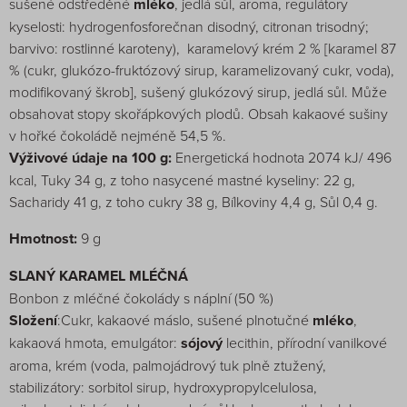
sušené odstředěné
mléko
, jedlá sůl, aroma, regulátory
kyselosti: hydrogenfosforečnan disodný, citronan trisodný;
barvivo: rostlinné karoteny), karamelový krém 2 % [karamel 87
% (cukr, glukózo-fruktózový sirup, karamelizovaný cukr, voda),
modifikovaný škrob], sušený glukózový sirup, jedlá sůl. Může
obsahovat stopy skořápkových plodů. Obsah kakaové sušiny
v hořké čokoládě nejméně 54,5 %.
Výživové údaje na 100 g:
Energetická hodnota 2074 kJ/ 496
kcal, Tuky 34 g, z toho nasycené mastné kyseliny: 22 g,
Sacharidy 41 g, z toho cukry 38 g, Bílkoviny 4,4 g, Sůl 0,4 g.
Hmotnost:
9 g
SLANÝ KARAMEL MLÉČNÁ
Bonbon z mléčné čokolády s náplní (50 %)
Složení
:Cukr, kakaové máslo, sušené plnotučné
mléko
,
kakaová hmota, emulgátor:
sójový
lecithin, přírodní vanilkové
aroma, krém (voda, palmojádrový tuk plně ztužený,
stabilizátory: sorbitol sirup, hydroxypropylcelulosa,