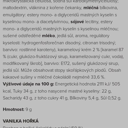
mikrokrystalická celulosa, sodná sůl karboxymethylcelulosy;
maltodextrin, vláknina z kořene čekanky,
mléčná
bílkovina,
emulgátory: estery mono- a diglyceridů mastných kyselin s
kyselinou mono- a diacetylvinnou,
sójové
lecitiny, estery
mono- a diglyceridů mastných kyselin s kyselinou mléčnou;
sušené odstředěné
mléko
, jedlá sůl, aroma, regulátory
kyselosti: hydrogenfosforečnan disodný, citronan trisodný;
barvivo: rostlinné karoteny), karamelový krém 2 % [karamel 87
% (cukr, glukózo-fruktózový sirup, karamelizovaný cukr, voda),
modifikovaný škrob], barvivo: E172, sušený glukózový sirup,
jedlá sůl. Může obsahovat stopy skořápkových plodů. Obsah
kakaové sušiny v mléčné čokoládě nejméně 33,6 %.
Výživové údaje na 100 g:
Energetická hodnota 2111 kJ/ 505
kcal, Tuky 34 g, z toho nasycené mastné kyseliny: 22 g,
Sacharidy 43 g, z toho cukry 41 g, Bílkoviny 5,4 g, Sůl 0,52 g.
Hmotnost:
9 g
VANILKA HOŘKÁ