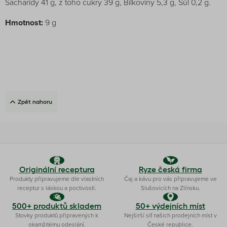
Sacharidy 41 g, z toho cukry 39 g, Bílkoviny 5,3 g, Sůl 0,2 g.
Hmotnost:
9 g
Zpět nahoru
Originální receptura
Ryze česká firma
Produkty připravujeme dle vlastních
Čaj a kávu pro vás připravujeme ve
receptur s láskou a poctivostí.
Slušovicích na Zlínsku.
500+ produktů skladem
50+ výdejních míst
Stovky produktů připravených k
Nejširší síť našich prodejních míst v
okamžitému odeslání.
České republice.