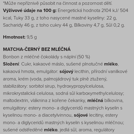
*Může nepříznivě působit na činnost a pozornost dětí.
Výživové údaje na 100 g:
Energetická hodnota 2104 kJ/ 504
kcal, Tuky 33 g, z toho nasycené mastné kyseliny: 22 g,
Sacharidy 46 g, z toho cukry 44 g, Bílkoviny 4,7 g, Sůl 0,2 g.
Hmotnost:
9,5 g
MATCHA-ČERNÝ BEZ MLÉČNÁ
Bonbon z mléčné čokolády s náplní (50 %)
Složení
: Cukr, kakaové máslo, sušené plnotučné
mléko
,
kakaová hmota, emulgátor:
sójový
lecithin, přírodní vanilkové
aroma, krém (voda, palmojádrový tuk plně ztužený,
stabilizátory: sorbitol sirup, hydroxypropylcelulosa,
mikrokrystalická celulosa, sodná sůl karboxymethylcelulosy;
maltodextrin, vláknina z kořene čekanky,
mléčná
bílkovina,
emulgátory: estery mono- a diglyceridů mastných kyselin s
kyselinou mono- a diacetylvinnou,
sójové
lecitiny, estery
mono- a diglyceridů mastných kyselin s kyselinou mléčnou;
sušené odstředěné
mléko
, jedlá sůl, aroma, regulátory