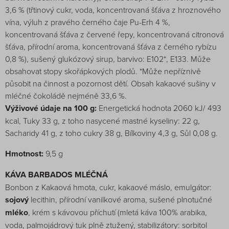
3,6 % (třtinový cukr, voda, koncentrovaná šťáva z hroznového
vína, výluh z pravého černého čaje Pu-Erh 4 %,
koncentrovaná šťáva z červené řepy, koncentrovaná citronová
šťáva, přírodní aroma, koncentrovaná šťáva z černého rybízu
0,8 %), sušený glukózový sirup, barvivo: E102*, E133. Může
obsahovat stopy skořápkových plodů. *Může nepříznivě
působit na činnost a pozornost dětí. Obsah kakaové sušiny v
mléčné čokoládě nejméně 33,6 %.
Výživové údaje na 100 g:
Energetická hodnota 2060 kJ/ 493
kcal, Tuky 33 g, z toho nasycené mastné kyseliny: 22 g,
Sacharidy 41 g, z toho cukry 38 g, Bílkoviny 4,3 g, Sůl 0,08 g.
Hmotnost:
9,5 g
KÁVA BARBADOS MLÉČNÁ
Bonbon z Kakaová hmota, cukr, kakaové máslo, emulgátor:
sojový
lecithin, přírodní vanilkové aroma, sušené plnotučné
mléko
, krém s kávovou příchutí (mletá káva 100% arabika,
voda, palmojádrový tuk plně ztužený, stabilizátory: sorbitol