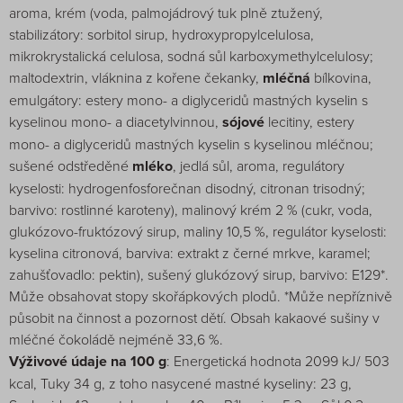
aroma, krém (voda, palmojádrový tuk plně ztužený,
stabilizátory: sorbitol sirup, hydroxypropylcelulosa,
mikrokrystalická celulosa, sodná sůl karboxymethylcelulosy;
maltodextrin, vláknina z kořene čekanky,
mléčná
bílkovina,
emulgátory: estery mono- a diglyceridů mastných kyselin s
kyselinou mono- a diacetylvinnou,
sójové
lecitiny, estery
mono- a diglyceridů mastných kyselin s kyselinou mléčnou;
sušené odstředěné
mléko
, jedlá sůl, aroma, regulátory
kyselosti: hydrogenfosforečnan disodný, citronan trisodný;
barvivo: rostlinné karoteny), malinový krém 2 % (cukr, voda,
glukózovo-fruktózový sirup, maliny 10,5 %, regulátor kyselosti:
kyselina citronová, barviva: extrakt z černé mrkve, karamel;
zahušťovadlo: pektin), sušený glukózový sirup, barvivo: E129*.
Může obsahovat stopy skořápkových plodů. *Může nepříznivě
působit na činnost a pozornost dětí. Obsah kakaové sušiny v
mléčné čokoládě nejméně 33,6 %.
Výživové údaje na 100 g
: Energetická hodnota 2099 kJ/ 503
kcal, Tuky 34 g, z toho nasycené mastné kyseliny: 23 g,