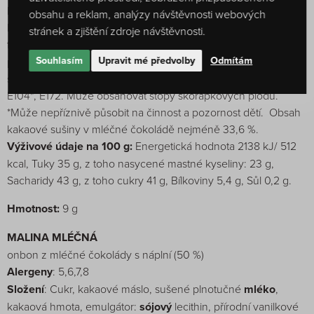
kyselosti: hydrogenfosforečnan disodný, citronan trisodný;
obsahu a reklam, analýzy návštěvnosti webových
barvivo: rostlinné karoteny), vanilkový krém 2 % (glukózovo-
stránek a zjištění zdroje návštěvnosti.
fruktózový sirup, cukr, kondenzované odstředěné
mléko
,
Souhlasím
Upravit mé předvolby
Odmítám
přírodní aroma, voda, přírodní vanilkové aroma, modifikovaní
škrob, rostlinné výtažky), sušený glukózový sirup, barvivo:
E104*, E172. Může obsahovat stopy skořápkových plodů.
*Může nepříznivě působit na činnost a pozornost dětí. Obsah
kakaové sušiny v mléčné čokoládě nejméně 33,6 %.
Výživové údaje na 100 g:
Energetická hodnota 2138 kJ/ 512
kcal, Tuky 35 g, z toho nasycené mastné kyseliny: 23 g,
Sacharidy 43 g, z toho cukry 41 g, Bílkoviny 5,4 g, Sůl 0,2 g.
Hmotnost:
9 g
MALINA MLÉČNÁ
onbon z mléčné čokolády s náplní (50 %)
Alergeny
: 5,6,7,8
Složení
: Cukr, kakaové máslo, sušené plnotučné
mléko
,
kakaová hmota, emulgátor:
sójový
lecithin, přírodní vanilkové