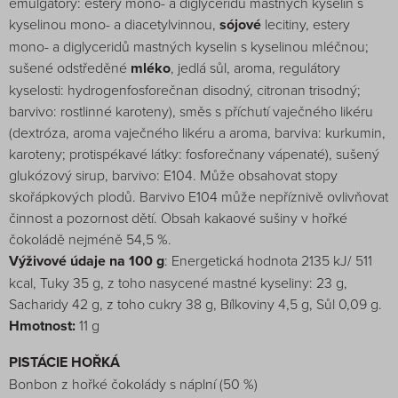
emulgátory: estery mono- a diglyceridů mastných kyselin s
kyselinou mono- a diacetylvinnou,
sójové
lecitiny, estery
mono- a diglyceridů mastných kyselin s kyselinou mléčnou;
sušené odstředěné
mléko
, jedlá sůl, aroma, regulátory
kyselosti: hydrogenfosforečnan disodný, citronan trisodný;
barvivo: rostlinné karoteny), směs s příchutí vaječného likéru
(dextróza, aroma vaječného likéru a aroma, barviva: kurkumin,
karoteny; protispékavé látky: fosforečnany vápenaté), sušený
glukózový sirup, barvivo: E104. Může obsahovat stopy
skořápkových plodů. Barvivo E104 může nepříznivě ovlivňovat
činnost a pozornost dětí. Obsah kakaové sušiny v hořké
čokoládě nejméně 54,5 %.
Výživové údaje na 100 g
: Energetická hodnota 2135 kJ/ 511
kcal, Tuky 35 g, z toho nasycené mastné kyseliny: 23 g,
Sacharidy 42 g, z toho cukry 38 g, Bílkoviny 4,5 g, Sůl 0,09 g.
Hmotnost:
11 g
PISTÁCIE HOŘKÁ
Bonbon z hořké čokolády s náplní (50 %)