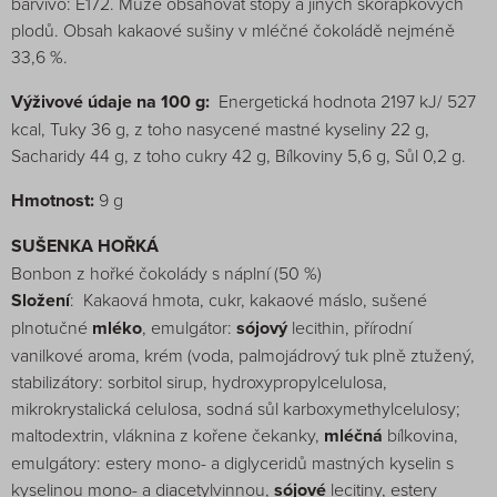
barvivo: E172. Může obsahovat stopy a jiných skořápkových
plodů. Obsah kakaové sušiny v mléčné čokoládě nejméně
33,6 %.
Výživové údaje na 100 g:
Energetická hodnota 2197 kJ/ 527
kcal, Tuky 36 g, z toho nasycené mastné kyseliny 22 g,
Sacharidy 44 g, z toho cukry 42 g, Bílkoviny 5,6 g, Sůl 0,2 g.
Hmotnost:
9 g
SUŠENKA HOŘKÁ
Bonbon z hořké čokolády s náplní (50 %)
Složení
: Kakaová hmota, cukr, kakaové máslo, sušené
plnotučné
mléko
, emulgátor:
sójový
lecithin, přírodní
vanilkové aroma, krém (voda, palmojádrový tuk plně ztužený,
stabilizátory: sorbitol sirup, hydroxypropylcelulosa,
mikrokrystalická celulosa, sodná sůl karboxymethylcelulosy;
maltodextrin, vláknina z kořene čekanky,
mléčná
bílkovina,
emulgátory: estery mono- a diglyceridů mastných kyselin s
kyselinou mono- a diacetylvinnou,
sójové
lecitiny, estery