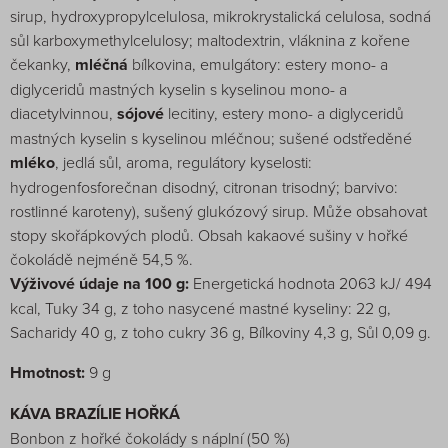
sirup, hydroxypropylcelulosa, mikrokrystalická celulosa, sodná
sůl karboxymethylcelulosy; maltodextrin, vláknina z kořene
čekanky,
mléčná
bílkovina, emulgátory: estery mono- a
diglyceridů mastných kyselin s kyselinou mono- a
diacetylvinnou,
sójové
lecitiny, estery mono- a diglyceridů
mastných kyselin s kyselinou mléčnou; sušené odstředěné
mléko
, jedlá sůl, aroma, regulátory kyselosti:
hydrogenfosforečnan disodný, citronan trisodný; barvivo:
rostlinné karoteny), sušený glukózový sirup. Může obsahovat
stopy skořápkových plodů. Obsah kakaové sušiny v hořké
čokoládě nejméně 54,5 %.
Výživové údaje na 100 g:
Energetická hodnota 2063 kJ/ 494
kcal, Tuky 34 g, z toho nasycené mastné kyseliny: 22 g,
Sacharidy 40 g, z toho cukry 36 g, Bílkoviny 4,3 g, Sůl 0,09 g.
Hmotnost:
9 g
KÁVA BRAZÍLIE HOŘKÁ
Bonbon z hořké čokolády s náplní (50 %)