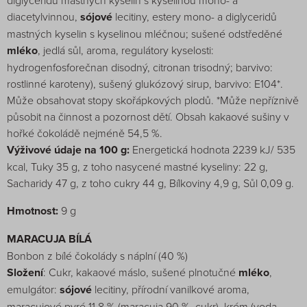
diglyceridů mastných kyselin s kyselinou mono- a
diacetylvinnou,
sójové
lecitiny, estery mono- a diglyceridů
mastných kyselin s kyselinou mléčnou; sušené odstředěné
mléko
, jedlá sůl, aroma, regulátory kyselosti:
hydrogenfosforečnan disodný, citronan trisodný; barvivo:
rostlinné karoteny), sušený glukózový sirup, barvivo: E104*.
Může obsahovat stopy skořápkových plodů. *Může nepříznivě
působit na činnost a pozornost dětí. Obsah kakaové sušiny v
hořké čokoládě nejméně 54,5 %.
Výživové údaje na 100 g:
Energetická hodnota 2239 kJ/ 535
kcal, Tuky 35 g, z toho nasycené mastné kyseliny: 22 g,
Sacharidy 47 g, z toho cukry 44 g, Bílkoviny 4,9 g, Sůl 0,09 g.
Hmotnost:
9 g
MARACUJA BÍLÁ
Bonbon z bílé čokolády s náplní (40 %)
Složení
: Cukr, kakaové máslo, sušené plnotučné
mléko
,
emulgátor:
sójové
lecitiny, přírodní vanilkové aroma,
maracujové pyré 11,8 % (maracuja 90 %, cukr), krém (voda,