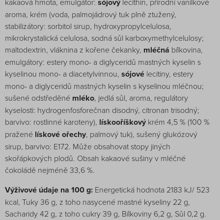
kakaová hmota, emulgátor:
sójový
lecithin, přírodní vanilkové
aroma, krém (voda, palmojádrový tuk plně ztužený,
stabilizátory: sorbitol sirup, hydroxypropylcelulosa,
mikrokrystalická celulosa, sodná sůl karboxymethylcelulosy;
maltodextrin, vláknina z kořene čekanky,
mléčná
bílkovina,
emulgátory: estery mono- a diglyceridů mastných kyselin s
kyselinou mono- a diacetylvinnou,
sójové
lecitiny, estery
mono- a diglyceridů mastných kyselin s kyselinou mléčnou;
sušené odstředěné
mléko
, jedlá sůl, aroma, regulátory
kyselosti: hydrogenfosforečnan disodný, citronan trisodný;
barvivo: rostlinné karoteny),
lískooříškový
krém 4,5 % (100 %
pražené
lískové ořechy
, palmový tuk), sušený glukózový
sirup, barvivo: E172. Může obsahovat stopy jiných
skořápkových plodů. Obsah kakaové sušiny v mléčné
čokoládě nejméně 33,6 %.
Výživové údaje na 100 g:
Energetická hodnota 2183 kJ/ 523
kcal, Tuky 36 g, z toho nasycené mastné kyseliny 22 g,
Sacharidy 42 g, z toho cukry 39 g, Bílkoviny 6,2 g, Sůl 0,2 g.