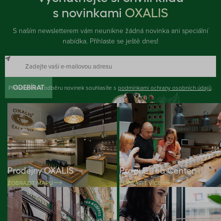
s novinkami
OXALIS
S naším newsletterem vám neunikne žádná novinka ani speciální
nabídka. Přihlaste se ještě dnes!
Přihlášením k odběru novinek souhlasíte s
ODEBÍRAT
podmínkami ochrany osobních údajů
.
Prodejny OXALIS
Prague Tea Center
ZOBRAZIT MAPU
ZOBRAZIT VÍCE