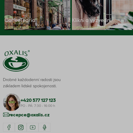
CoffeeTearia
Klikni a vyzvedni
ZOBRAZIT VÍCE
ZOBRAZIT PRODEJNY
Drobné každodenní radosti jsou
základem lidské spokojenosti.
+420 577 127 123
PO - PÁ: 7:30 - 16:00 h
recepce@oxalis.cz