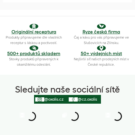
Originální receptura
Ryze česká firma
Produkty připravujeme dle vlastních
Čaj a kávu pro vás připravujeme ve
receptur s láskou a poctivostí.
Slušovicích na Zlínsku.
500+ produktů skladem
50+ výdejních míst
Stovky produktů připravených k
Nejširší síť našich prodejních míst v
okamžitému odeslání.
České republice.
Sledujte naše sociální sítě
@oxalis.cz
@cz.oxalis