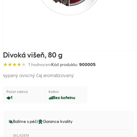
Divoká višeň, 80 g
1 hodnocení
Kód produktu:
900005
sypaný ovocný čaj aromatizovaný
Počet nálevů
Kofein
1
Bez kofeinu
Balíme s péčí
Garance kvality
SKLADEM