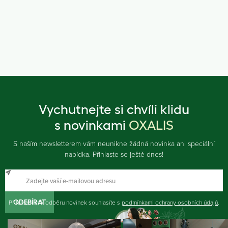
Vychutnejte si chvíli klidu
s novinkami
OXALIS
S naším newsletterem vám neunikne žádná novinka ani speciální
nabídka. Přihlaste se ještě dnes!
Přihlášením k odběru novinek souhlasíte s
ODEBÍRAT
podmínkami ochrany osobních údajů
.