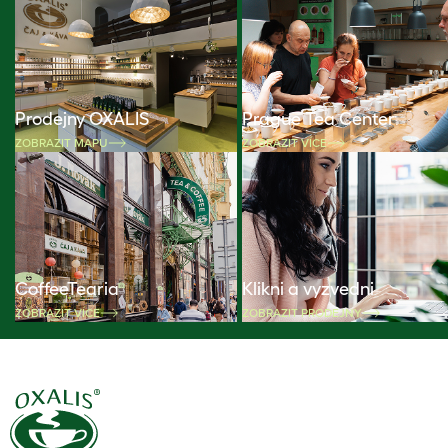
Prodejny OXALIS
Prague Tea Center
ZOBRAZIT MAPU
ZOBRAZIT VÍCE
CoffeeTearia
Klikni a vyzvedni
ZOBRAZIT VÍCE
ZOBRAZIT PRODEJNY