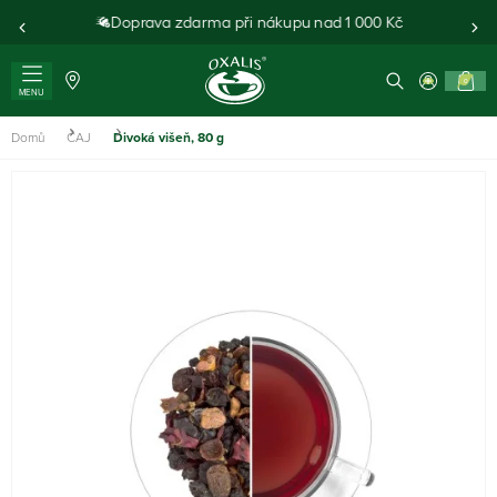
Doprava zdarma při nákupu nad 1 000 Kč
0
MENU
Domů
ČAJ
Divoká višeň, 80 g