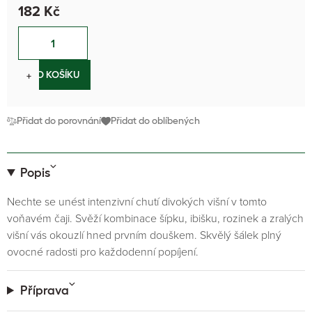
182 Kč
−
+
DO KOŠÍKU
Přidat do porovnání
Přidat do oblíbených
Popis
Nechte se unést intenzivní chutí divokých višní v tomto
voňavém čaji. Svěží kombinace šípku, ibišku, rozinek a zralých
višní vás okouzlí hned prvním douškem. Skvělý šálek plný
ovocné radosti pro každodenní popíjení.
Příprava