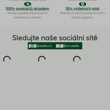
500+ produktů skladem
50+ výdejních míst
Stovky produktů připravených k
Nejširší síť našich prodejních míst v
okamžitému odeslání.
České republice.
Sledujte naše sociální sítě
@oxalis.cz
@cz.oxalis