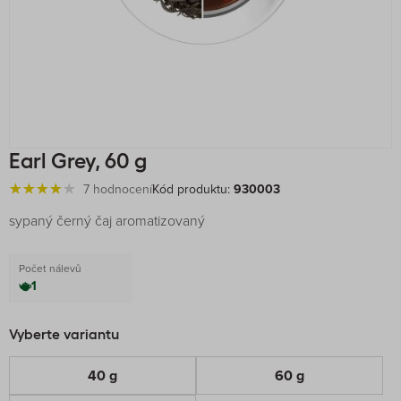
Earl Grey, 60 g
7 hodnocení
Kód produktu:
930003
sypaný černý čaj aromatizovaný
Počet nálevů
1
Vyberte variantu
40 g
60 g