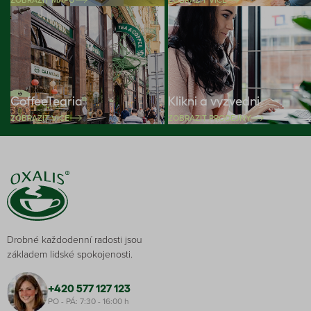
CoffeeTearia
Klikni a vyzvedni
ZOBRAZIT VÍCE
ZOBRAZIT PRODEJNY
Drobné každodenní radosti jsou
základem lidské spokojenosti.
+420 577 127 123
PO - PÁ: 7:30 - 16:00 h