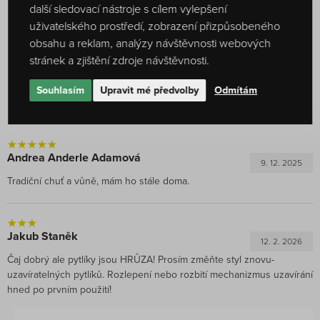
další sledovací nástroje s cílem vylepšení
obalu. Na zlepšení intenzivně pracujeme a věříme, že se
uživatelského prostředí, zobrazení přizpůsobeného
nám podaří tento problém co nejdříve odstranit.
obsahu a reklam, analýzy návštěvnosti webových
Děkujeme za Vaši zpětnou vazbu a především trpělivost.
stránek a zjištění zdroje návštěvnosti.
Váš tým OXALIS
Souhlasím
Upravit mé předvolby
Odmítám
Andrea Anderle Adamová
9. 12. 2025
Tradiční chuť a vůně, mám ho stále doma.
Jakub Staněk
12. 2. 2026
Čaj dobrý ale pytlíky jsou HRŮZA! Prosím změňte styl znovu-
uzavíratelných pytlíků. Rozlepení nebo rozbití mechanizmus uzavírání
hned po prvním použití!