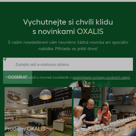
Vychutnejte si chvíli klidu
s novinkami
OXALIS
S naším newsletterem vám neunikne žádná novinka ani speciální
nabídka. Přihlaste se ještě dnes!
Přihlášením k odběru novinek souhlasíte s
ODEBÍRAT
podmínkami ochrany osobních údajů
.
Prodejny OXALIS
Prague Tea Center
ZOBRAZIT MAPU
ZOBRAZIT VÍCE