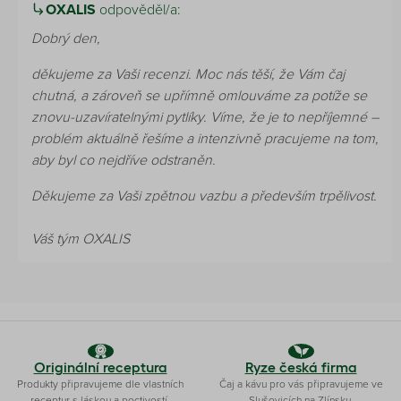
OXALIS
odpověděl/a:
Dobrý den,
děkujeme za Vaši recenzi. Moc nás těší, že Vám čaj
chutná, a zároveň se upřímně omlouváme za potíže se
znovu-uzavíratelnými pytlíky. Víme, že je to nepříjemné –
problém aktuálně řešíme a intenzivně pracujeme na tom,
aby byl co nejdříve odstraněn.
Děkujeme za Vaši zpětnou vazbu a především trpělivost.
Váš tým OXALIS
Originální receptura
Ryze česká firma
Produkty připravujeme dle vlastních
Čaj a kávu pro vás připravujeme ve
receptur s láskou a poctivostí.
Slušovicích na Zlínsku.