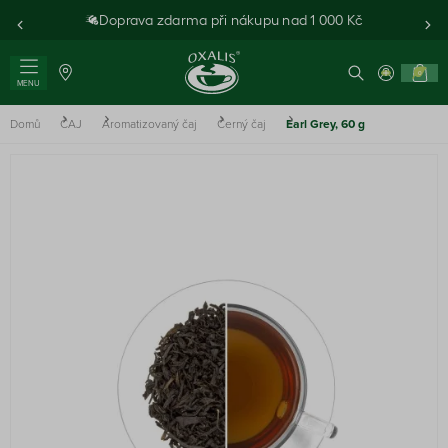
Doprava zdarma při nákupu nad 1 000 Kč
0
MENU
Domů
ČAJ
Aromatizovaný čaj
Černý čaj
Earl Grey, 60 g