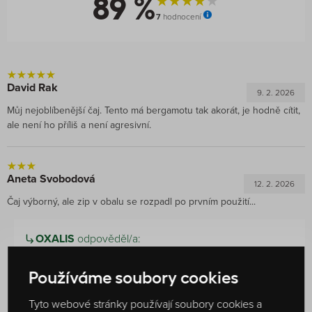
89 %
7
hodnocení
David Rak
9. 2. 2026
Můj nejoblíbenější čaj. Tento má bergamotu tak akorát, je hodně cítit,
ale není ho příliš a není agresivní.
Aneta Svobodová
12. 2. 2026
Čaj výborný, ale zip v obalu se rozpadl po prvním použití...
OXALIS
odpověděl/a:
Dobrý den,
Používáme soubory cookies
máme velkou radost, že Vám náš čaj chutná – děkujeme
Tyto webové stránky používají soubory cookies a
za milá slova. O to víc nás mrzí komplikace se zipem u