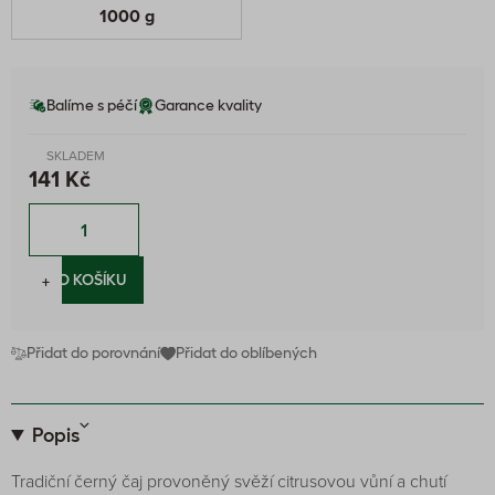
1000 g
Balíme s péčí
Garance kvality
SKLADEM
141 Kč
−
+
DO KOŠÍKU
Přidat do porovnání
Přidat do oblíbených
Popis
Tradiční černý čaj provoněný svěží citrusovou vůní a chutí