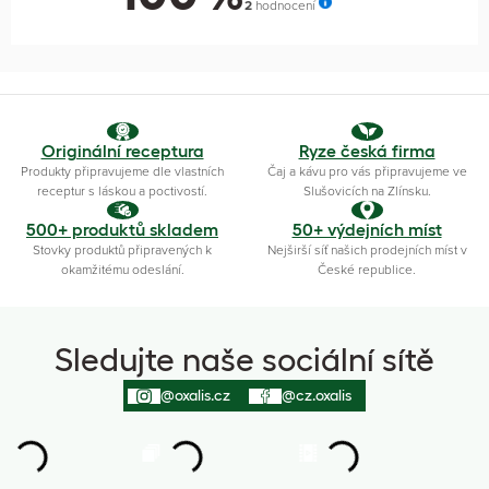
2
hodnocení
Originální receptura
Ryze česká firma
Produkty připravujeme dle vlastních
Čaj a kávu pro vás připravujeme ve
receptur s láskou a poctivostí.
Slušovicích na Zlínsku.
500+ produktů skladem
50+ výdejních míst
Stovky produktů připravených k
Nejširší síť našich prodejních míst v
okamžitému odeslání.
České republice.
Sledujte naše sociální sítě
@oxalis.cz
@cz.oxalis