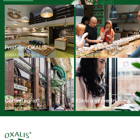
Prodejny OXALIS
Prague Tea Center
ZOBRAZIT MAPU
ZOBRAZIT VÍCE
CoffeeTearia
Klikni a vyzvedni
ZOBRAZIT VÍCE
ZOBRAZIT PRODEJNY