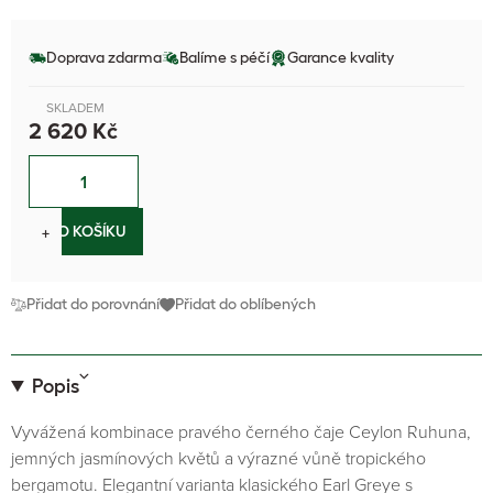
Doprava zdarma
Balíme s péčí
Garance kvality
SKLADEM
2 620 Kč
−
+
DO KOŠÍKU
Přidat do porovnání
Přidat do oblíbených
Popis
Vyvážená kombinace pravého černého čaje Ceylon Ruhuna,
jemných jasmínových květů a výrazné vůně tropického
bergamotu. Elegantní varianta klasického Earl Greye s