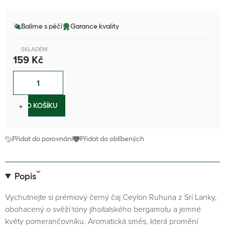
Balíme s péčí
Garance kvality
SKLADEM
159 Kč
−
+
DO KOŠÍKU
Přidat do porovnání
Přidat do oblíbených
Popis
Vychutnejte si prémiový černý čaj Ceylon Ruhuna z Srí Lanky,
obohacený o svěží tóny jihoitalského bergamotu a jemné
květy pomerančovníku. Aromatická směs, která promění