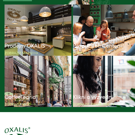
Prodejny OXALIS
Prague Tea Center
ZOBRAZIT MAPU
ZOBRAZIT VÍCE
CoffeeTearia
Klikni a vyzvedni
ZOBRAZIT VÍCE
ZOBRAZIT PRODEJNY