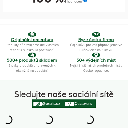
4
hodnocení
Originální receptura
Ryze česká firma
Produkty připravujeme dle vlastních
Čaj a kávu pro vás připravujeme ve
receptur s láskou a poctivostí.
Slušovicích na Zlínsku.
500+ produktů skladem
50+ výdejních míst
Stovky produktů připravených k
Nejširší síť našich prodejních míst v
okamžitému odeslání.
České republice.
Sledujte naše sociální sítě
@oxalis.cz
@cz.oxalis