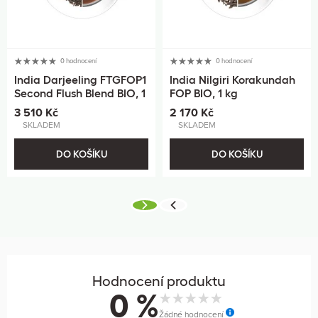
0 hodnocení
0 hodnocení
India Darjeeling FTGFOP1
India Nilgiri Korakundah
Second Flush Blend BIO, 1
FOP BIO, 1 kg
kg
3 510 Kč
2 170 Kč
SKLADEM
SKLADEM
DO KOŠÍKU
DO KOŠÍKU
Hodnocení produktu
0 %
Žádné hodnocení