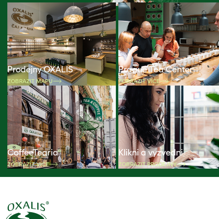
Prodejny OXALIS
Prague Tea Center
ZOBRAZIT MAPU
ZOBRAZIT VÍCE
CoffeeTearia
Klikni a vyzvedni
ZOBRAZIT VÍCE
ZOBRAZIT PRODEJNY