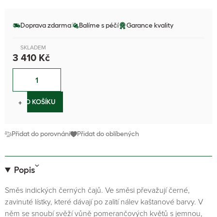
Doprava zdarma
Balíme s péčí
Garance kvality
SKLADEM
3 410 Kč
−
+
DO KOŠÍKU
Přidat do porovnání
Přidat do oblíbených
Popis
Směs indických černých čajů. Ve směsi převažují černé,
zavinuté lístky, které dávají po zalití nálev kaštanové barvy. V
něm se snoubí svěží vůně pomerančových květů s jemnou,