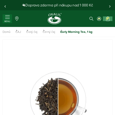
Doprava zdarma při nákupu nad 1 000 Kč
0
MENU
Domů
ČAJ
Čistý čaj
Černý čaj
Early Morning Tea, 1 kg