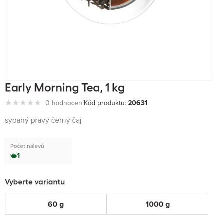
Early Morning Tea, 1 kg
0 hodnocení
Kód produktu:
20631
sypaný pravý černý čaj
Počet nálevů
1
Vyberte variantu
60 g
1000 g