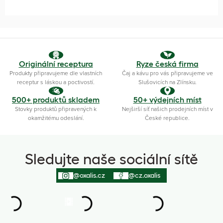
Originální receptura
Ryze česká firma
Produkty připravujeme dle vlastních
Čaj a kávu pro vás připravujeme ve
receptur s láskou a poctivostí.
Slušovicích na Zlínsku.
500+ produktů skladem
50+ výdejních míst
Stovky produktů připravených k
Nejširší síť našich prodejních míst v
okamžitému odeslání.
České republice.
Sledujte naše sociální sítě
@oxalis.cz
@cz.oxalis