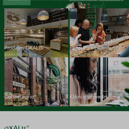
Prodejny OXALIS
Prague Tea Center
ZOBRAZIT MAPU
ZOBRAZIT VÍCE
CoffeeTearia
Klikni a vyzvedni
ZOBRAZIT VÍCE
ZOBRAZIT PRODEJNY