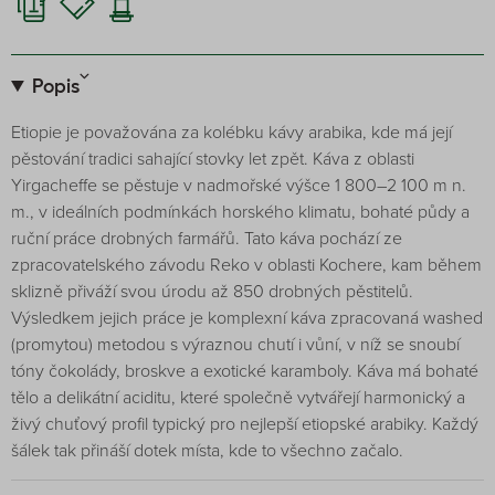
Popis
Etiopie je považována za kolébku kávy arabika, kde má její
pěstování tradici sahající stovky let zpět. Káva z oblasti
Yirgacheffe se pěstuje v nadmořské výšce 1 800–2 100 m n.
m., v ideálních podmínkách horského klimatu, bohaté půdy a
ruční práce drobných farmářů. Tato káva pochází ze
zpracovatelského závodu Reko v oblasti Kochere, kam během
sklizně přiváží svou úrodu až 850 drobných pěstitelů.
Výsledkem jejich práce je komplexní káva zpracovaná washed
(promytou) metodou s výraznou chutí i vůní, v níž se snoubí
tóny čokolády, broskve a exotické karamboly. Káva má bohaté
tělo a delikátní aciditu, které společně vytvářejí harmonický a
živý chuťový profil typický pro nejlepší etiopské arabiky. Každý
šálek tak přináší dotek místa, kde to všechno začalo.