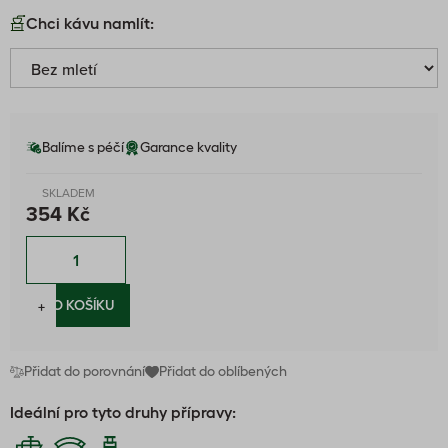
Chci kávu namlít:
Balíme s péčí
Garance kvality
SKLADEM
354 Kč
−
+
DO KOŠÍKU
Přidat do porovnání
Přidat do oblíbených
Ideální pro tyto druhy přípravy: