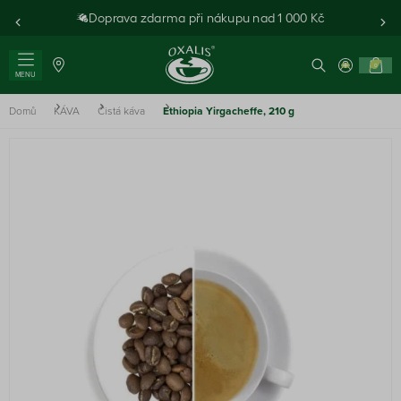
Doprava zdarma při nákupu nad 1 000 Kč
0
MENU
Domů
KÁVA
Čistá káva
Ethiopia Yirgacheffe, 210 g