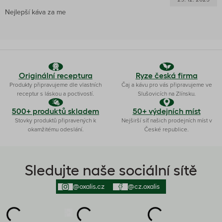
Nejlepší káva za me
Originální receptura
Ryze česká firma
Produkty připravujeme dle vlastních
Čaj a kávu pro vás připravujeme ve
receptur s láskou a poctivostí.
Slušovicích na Zlínsku.
500+ produktů skladem
50+ výdejních míst
Stovky produktů připravených k
Nejširší síť našich prodejních míst v
okamžitému odeslání.
České republice.
Sledujte naše sociální sítě
@oxalis.cz
@cz.oxalis