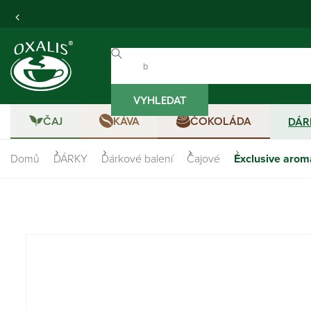
VYHLEDAT
ČAJ
KÁVA
ČOKOLÁDA
DÁR
Domů
DÁRKY
Dárkové balení
Čajové
Exclusive aroma