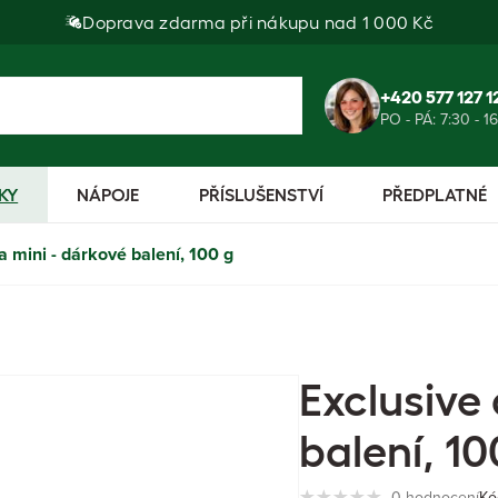
Doprava zdarma při nákupu nad 1 000 Kč
+420 577 127 1
PO - PÁ: 7:30 - 1
KY
NÁPOJE
PŘÍSLUŠENSTVÍ
PŘEDPLATNÉ
 mini - dárkové balení, 100 g
Exclusive
balení, 10
0 hodnocení
Kó