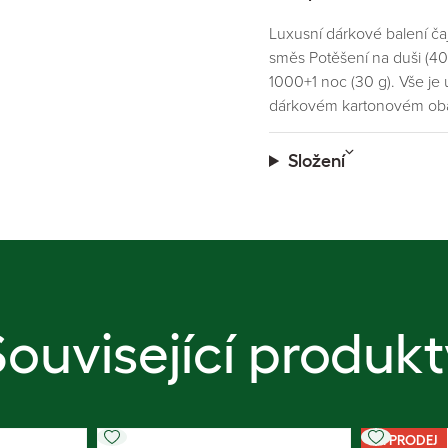
Luxusní dárkové balení čaj
směs Potěšení na duši (40 
1000+1 noc (30 g). Vše je
dárkovém kartonovém obalu,
Složení
Související produkt
VÝPRODEJ