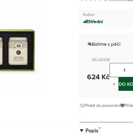
Kofein
Střední
Balíme s péčí
SKLADEM
624 Kč
−
+
DO KO
Přidat do porovnání
Přid
Popis