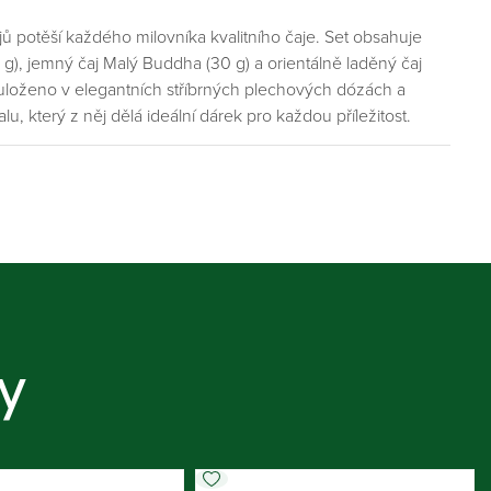
ů potěší každého milovníka kvalitního čaje. Set obsahuje
g), jemný čaj Malý Buddha (30 g) a orientálně laděný čaj
 uloženo v elegantních stříbrných plechových dózách a
 který z něj dělá ideální dárek pro každou příležitost.
y