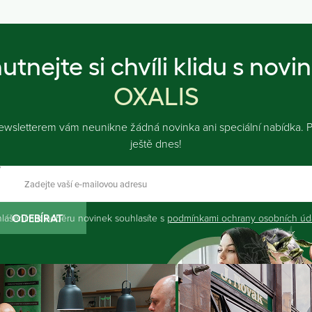
utnejte si chvíli klidu s novi
OXALIS
ewsletterem vám neunikne žádná novinka ani speciální nabídka. Př
ještě dnes!
hlášením k odběru novinek souhlasíte s
podmínkami ochrany osobních úd
ODEBÍRAT