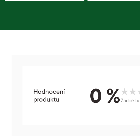
0 %
Hodnocení
produktu
Žádné h