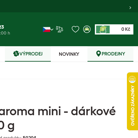
23
0 Kč
0
6:00 h
VÝPRODEJ
PRODEJNY
NOVINKY
 aroma mini - dárkové
0 g
d produktu:
50204