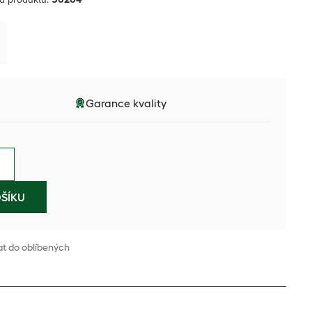
Garance kvality
ŠÍKU
at do oblíbených