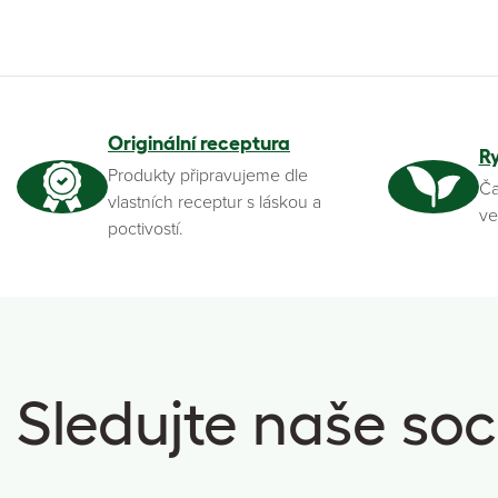
Originální receptura
R
Produkty připravujeme dle
Ča
vlastních receptur s láskou a
ve
poctivostí.
Sledujte naše soci