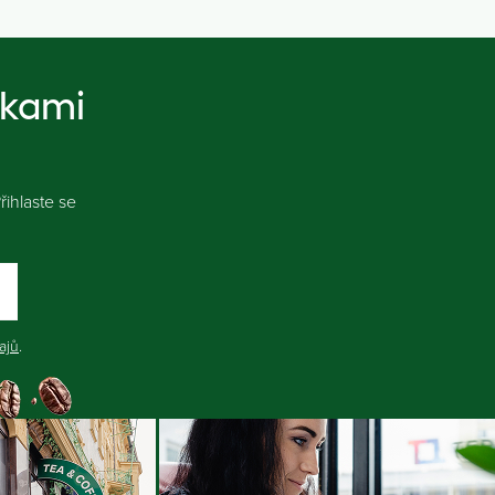
nkami
ihlaste se
ajů
.