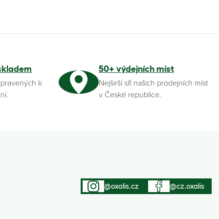
skladem
50+ výdejních míst
ipravených k
Nejširší síť našich prodejních míst
ní.
v České republice.
@oxalis.cz
@cz.oxalis