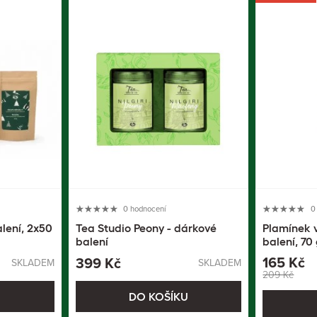
0 hodnocení
0
alení, 2x50
Tea Studio Peony - dárkové
Plamínek 
balení
balení, 70
165 Kč
399 Kč
SKLADEM
SKLADEM
209 Kč
U
DO KOŠÍKU