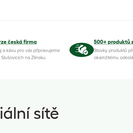
yze česká firma
500+ produktů 
j a kávu pro vás připravujeme
Stovky produktů př
 Slušovicích na Zlínsku.
okamžitému odeslá
ální sítě