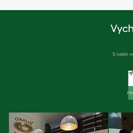
Vych
S naším n
Při