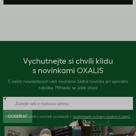
Vychutnejte si chvíli klidu
s novinkami
OXALIS
S naším newsletterem vám neunikne žádná novinka ani speciální
nabídka. Přihlaste se ještě dnes!
Přihlášením k odběru novinek souhlasíte s
ODEBÍRAT
podmínkami ochrany osobních údajů
.