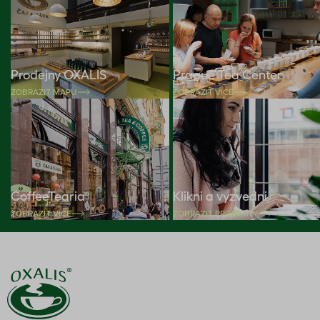
Prodejny OXALIS
Prague Tea Center
ZOBRAZIT MAPU
ZOBRAZIT VÍCE
CoffeeTearia
Klikni a vyzvedni
ZOBRAZIT VÍCE
ZOBRAZIT PRODEJNY