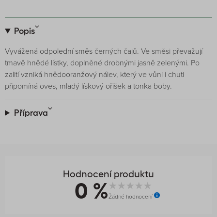
Popis
Vyvážená odpolední směs černých čajů. Ve směsi převažují
tmavě hnědé lístky, doplněné drobnými jasně zelenými. Po
zalití vzniká hnědooranžový nálev, který ve vůni i chuti
připomíná oves, mladý lískový oříšek a tonka boby.
Příprava
Hodnocení produktu
0 %
Žádné hodnocení