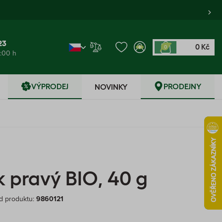
23
0 Kč
0
6:00 h
VÝPRODEJ
PRODEJNY
NOVINKY
pravý BIO, 40 g
d produktu:
9860121