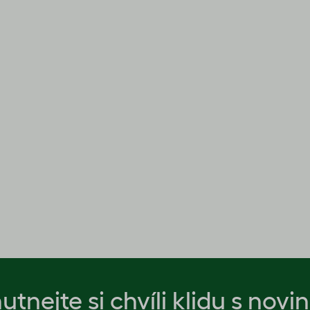
utnejte si chvíli klidu s novi