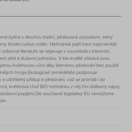
ná bylina s dlouhou tradicí, pěstovaná způsobem, který
zený životní cyklus rostlin. Heřmánek patří mezi nejznámější
 odborné literatuře se objevuje v souvislosti s trávením,
m pleti a duševní pohodou. V bio kvalitě získává svou
a plnou květinovou vůni díky šetrnému pěstování bez použití
umělých hnojiv.Ekologické zemědělství podporuje
 a udržitelný přístup k pěstování, což se promítá i do
emná, květinová chuť BIO heřmánku z něj činí oblíbený nápoj
aždodenní popíjení.Dle současné legislativy EU nemůžeme
lin.