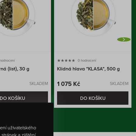
 hodnocení
0 hodnocení
á (list), 30 g
Klidná hlava "KLASA", 500 g
1 075 Kč
SKLADEM
SKLADEM
DO KOŠÍKU
DO KOŠÍKU
šení uživatelského
tránek a zjištění