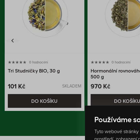
0 hodnocení
0 hodnocení
Tri Studničky BIO, 30 g
Hormonální rovnováh
500 g
101 Kč
970 Kč
SKLADEM
DO KOŠÍKU
DO KOŠÍK
Používáme so
Tyto webové stránky p
prostředí, zobrazení