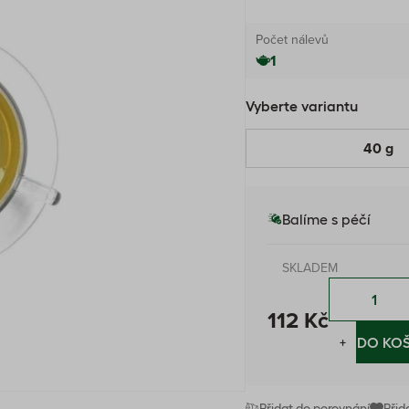
Počet nálevů
1
Vyberte variantu
40 g
Balíme s péčí
SKLADEM
112 Kč
−
+
DO KOŠ
Přidat do porovnání
Přid