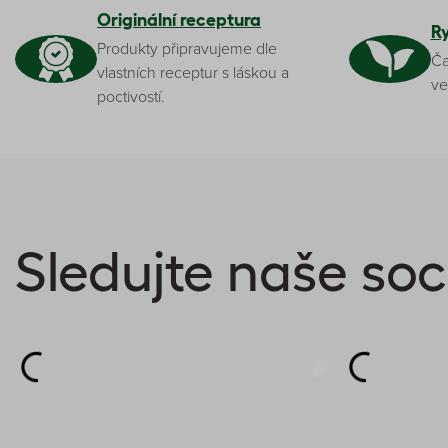
Originální receptura
R
Produkty připravujeme dle
Ča
vlastních receptur s láskou a
ve
poctivostí.
Sledujte naše soci