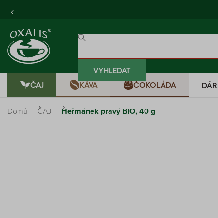
VYHLEDAT
ČAJ
KÁVA
ČOKOLÁDA
DÁR
Domů
ČAJ
Heřmánek pravý BIO, 40 g