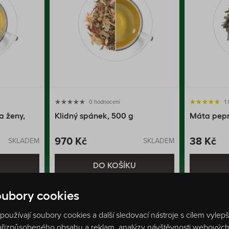
0 hodnocení
1
a ženy,
Klidný spánek, 500 g
Máta peprn
970 Kč
38 Kč
SKLADEM
SKLADEM
U
DO KOŠÍKU
ubory cookies
oužívají soubory cookies a další sledovací nástroje s cílem vylep
 přizpůsobeného obsahu a reklam, analýzy návštěvnosti webových s