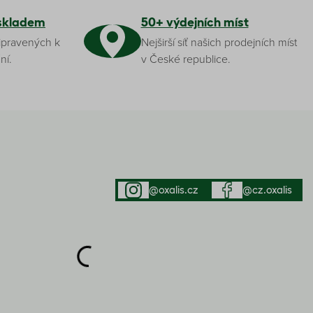
skladem
50+ výdejních míst
ipravených k
Nejširší síť našich prodejních míst
ní.
v České republice.
@oxalis.cz
@cz.oxalis