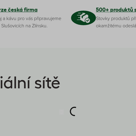
yze česká firma
500+ produktů 
j a kávu pro vás připravujeme
Stovky produktů př
 Slušovicích na Zlínsku.
okamžitému odeslá
ální sítě