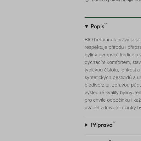
Popis
BIO heřmánek pravý je jem
respektuje přírodu i přiro
byliny evropské tradice a v
dýchacím komfortem, stave
typickou čistotu, lehkost 
syntetických pesticidů a 
biodiverzitu, zdravou půdu
výsledné kvality byliny.J
pro chvíle odpočinku i k
uvádět zdravotní účinky by
Příprava