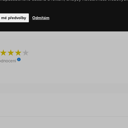
t mé předvolby
Odmítám
dnocení