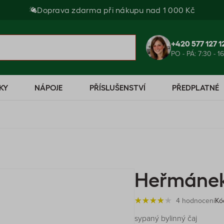
Doprava zdarma při nákupu nad 1 000 Kč
+420 577 127 1
PO - PÁ: 7:30 - 1
KY
NÁPOJE
PŘÍSLUŠENSTVÍ
PŘEDPLATNÉ
Heřmánek 
4 hodnocení
Kó
sypaný bylinný čaj