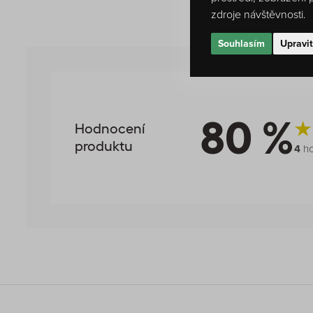
zdroje návštěvnosti.
Souhlasím
Upravi
80 %
Hodnocení
produktu
4
ho