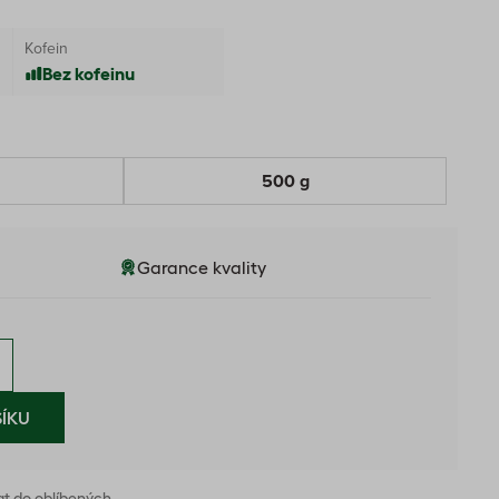
Kofein
Bez kofeinu
500 g
Garance kvality
ÍKU
at do oblíbených