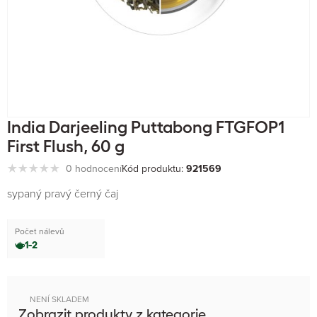
India Darjeeling Puttabong FTGFOP1
First Flush, 60 g
0 hodnocení
Kód produktu:
921569
sypaný pravý černý čaj
Počet nálevů
1-2
NENÍ SKLADEM
Zobrazit produkty z kategorie