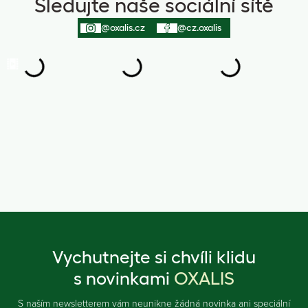
Sledujte naše sociální sítě
@oxalis.cz
@cz.oxalis
Vychutnejte si chvíli klidu
s novinkami
OXALIS
S naším newsletterem vám neunikne žádná novinka ani speciální