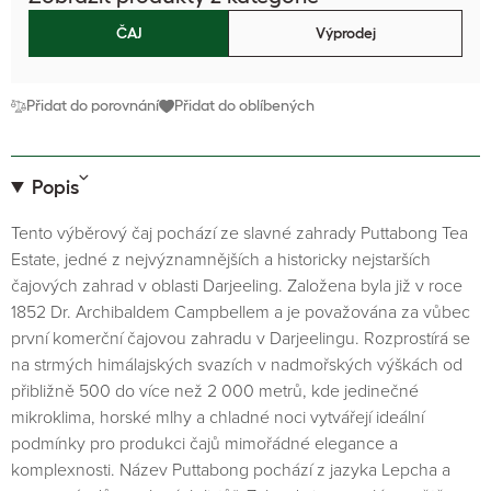
ČAJ
Výprodej
Přidat do porovnání
Přidat do oblíbených
Popis
Tento výběrový čaj pochází ze slavné zahrady Puttabong Tea
Estate, jedné z nejvýznamnějších a historicky nejstarších
čajových zahrad v oblasti Darjeeling. Založena byla již v roce
1852 Dr. Archibaldem Campbellem a je považována za vůbec
první komerční čajovou zahradu v Darjeelingu. Rozprostírá se
na strmých himálajských svazích v nadmořských výškách od
přibližně 500 do více než 2 000 metrů, kde jedinečné
mikroklima, horské mlhy a chladné noci vytvářejí ideální
podmínky pro produkci čajů mimořádné elegance a
komplexnosti. Název Puttabong pochází z jazyka Lepcha a