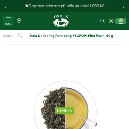
Doprava zdarma při nákupu nad 1 000 Kč
0
MENU
Domů
ČAJ
India Darjeeling Puttabong FTGFOP1 First Flush, 60 g
NOVINKA