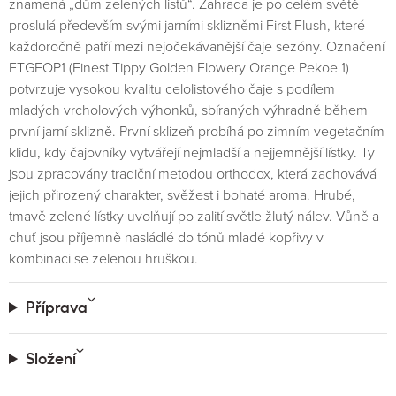
znamená „dům zelených listů“. Zahrada je po celém světě
proslulá především svými jarními sklizněmi First Flush, které
každoročně patří mezi nejočekávanější čaje sezóny. Označení
FTGFOP1 (Finest Tippy Golden Flowery Orange Pekoe 1)
potvrzuje vysokou kvalitu celolistového čaje s podílem
mladých vrcholových výhonků, sbíraných výhradně během
první jarní sklizně. První sklizeň probíhá po zimním vegetačním
klidu, kdy čajovníky vytvářejí nejmladší a nejjemnější lístky. Ty
jsou zpracovány tradiční metodou orthodox, která zachovává
jejich přirozený charakter, svěžest i bohaté aroma. Hrubé,
tmavě zelené lístky uvolňují po zalití světle žlutý nálev. Vůně a
chuť jsou příjemně nasládlé do tónů mladé kopřivy v
kombinaci se zelenou hruškou.
Příprava
Složení