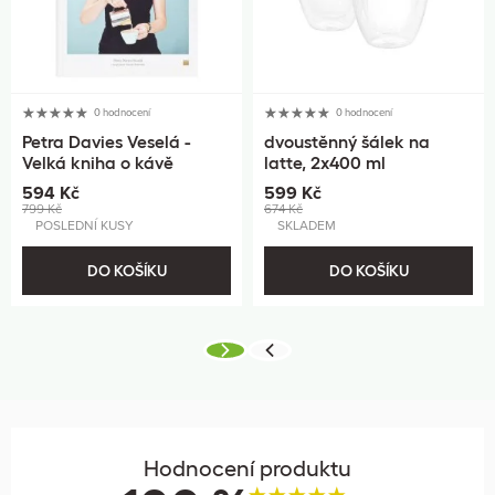
0 hodnocení
0 hodnocení
Petra Davies Veselá -
dvoustěnný šálek na
Velká kniha o kávě
latte, 2x400 ml
594 Kč
599 Kč
799 Kč
674 Kč
POSLEDNÍ KUSY
SKLADEM
DO KOŠÍKU
DO KOŠÍKU
Hodnocení produktu