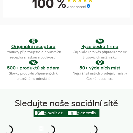
100 %
2
hodnocení
Originální receptura
Ryze česká firma
Produkty připravujeme dle vlastních
Čaj a kávu pro vás připravujeme ve
receptur s láskou a poctivostí.
Slušovicích na Zlínsku.
500+ produktů skladem
50+ výdejních míst
Stovky produktů připravených k
Nejširší síť našich prodejních míst v
okamžitému odeslání.
České republice.
Sledujte naše sociální sítě
@oxalis.cz
@cz.oxalis