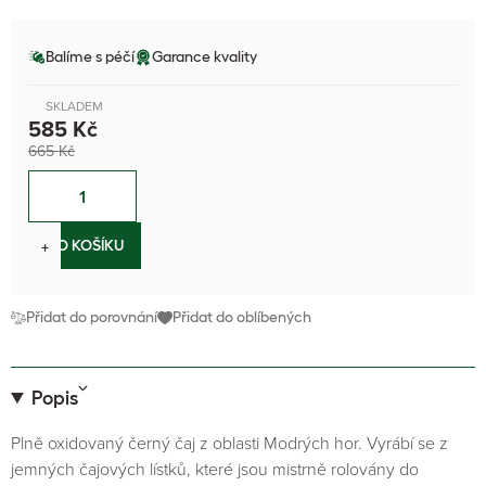
Balíme s péčí
Garance kvality
SKLADEM
585 Kč
665 Kč
−
+
DO KOŠÍKU
Přidat do porovnání
Přidat do oblíbených
Popis
Plně oxidovaný černý čaj z oblasti Modrých hor. Vyrábí se z
jemných čajových lístků, které jsou mistrně rolovány do