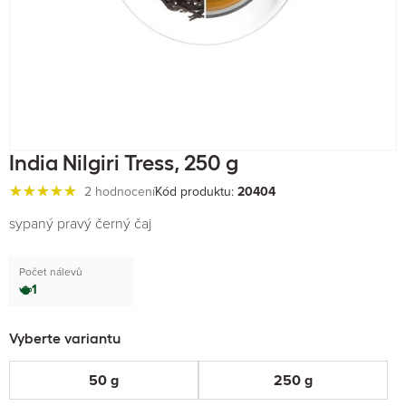
India Nilgiri Tress, 250 g
2 hodnocení
Kód produktu:
20404
sypaný pravý černý čaj
Počet nálevů
1
Vyberte variantu
50 g
250 g