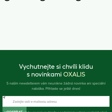
Vychutnejte si chvíli klidu
s novinkami
OXALIS
S naším newsletterem vám neunikne žádná novinka ani speciální
nabídka. Přihlaste se ještě dnes!