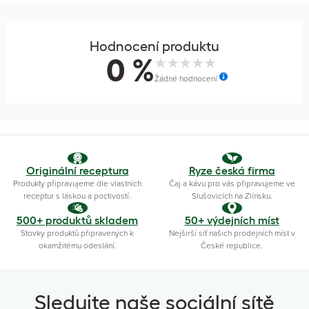
Hodnocení produktu
0 %
Žádné hodnocení
Originální receptura
Ryze česká firma
Produkty připravujeme dle vlastních
Čaj a kávu pro vás připravujeme ve
receptur s láskou a poctivostí.
Slušovicích na Zlínsku.
500+ produktů skladem
50+ výdejních míst
Stovky produktů připravených k
Nejširší síť našich prodejních míst v
okamžitému odeslání.
České republice.
Sledujte naše sociální sítě