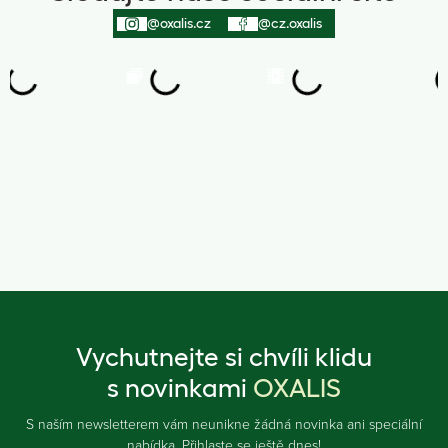
@oxalis.cz
@cz.oxalis
Vychutnejte si chvíli klidu
s novinkami
OXALIS
S naším newsletterem vám neunikne žádná novinka ani speciální
nabídka. Přihlaste se ještě dnes!