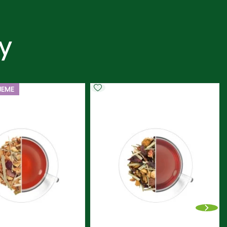
y
JEME