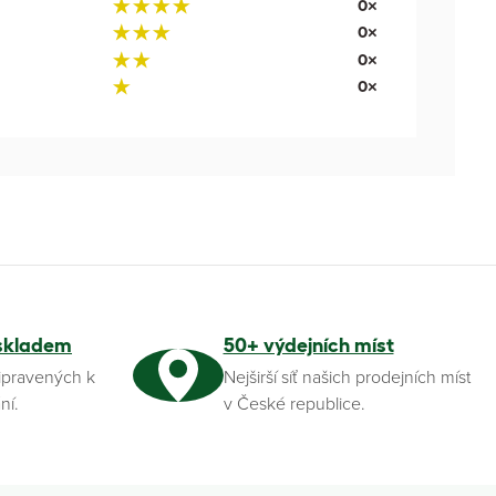
0×
0×
0×
0×
skladem
50+ výdejních míst
ipravených k
Nejširší síť našich prodejních míst
ní.
v České republice.