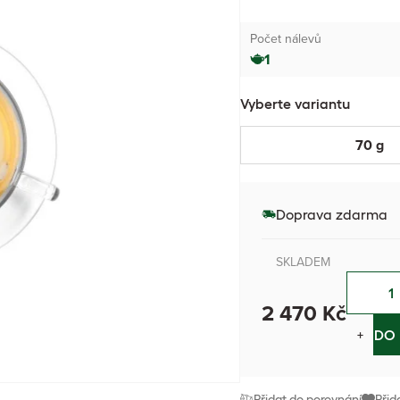
Počet nálevů
1
Vyberte variantu
70 g
Doprava zdarma
SKLADEM
2 470 Kč
−
+
DO 
Přidat do porovnání
Přid