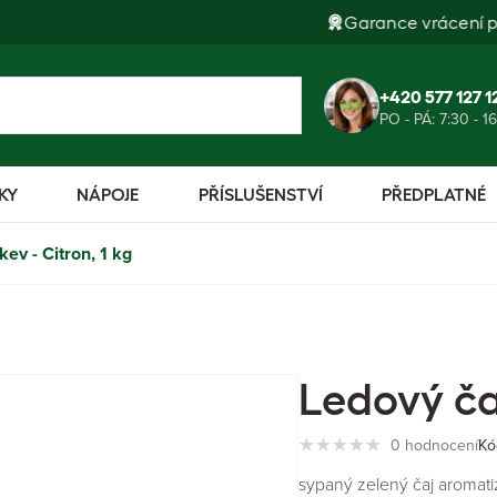
Garance vrácení peněz
+420 577 127 1
PO - PÁ: 7:30 - 1
KY
NÁPOJE
PŘÍSLUŠENSTVÍ
PŘEDPLATNÉ
ev - Citron, 1 kg
Ledový čaj
0 hodnocení
Kó
sypaný zelený čaj aromat