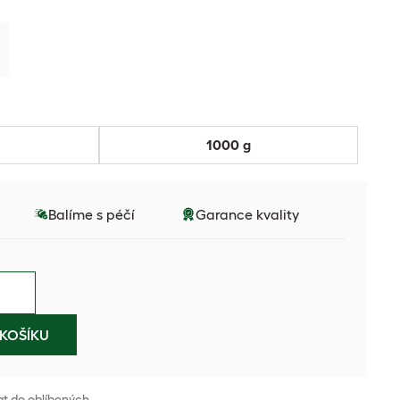
1000 g
Balíme s péčí
Garance kvality
KOŠÍKU
at do oblíbených