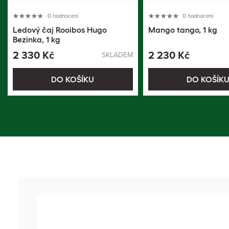
0 hodnocení
0 hodnocení
Ledový čaj Rooibos Hugo
Mango tango, 1 kg
Bezinka, 1 kg
2 330 Kč
2 230 Kč
SKLADEM
DO KOŠÍKU
DO KOŠÍK