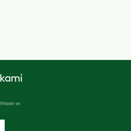
nkami
ihlaste se