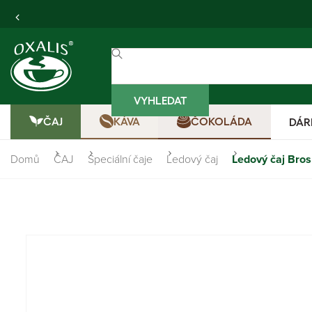
VYHLEDAT
ČAJ
KÁVA
ČOKOLÁDA
DÁR
Domů
ČAJ
Speciální čaje
Ledový čaj
Ledový čaj Brosk