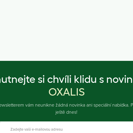
utnejte si chvíli klidu s novi
OXALIS
ewsletterem vám neunikne žádná novinka ani speciální nabídka. Př
ještě dnes!