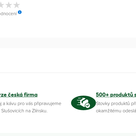
odnocení
yze česká firma
500+ produktů 
j a kávu pro vás připravujeme
Stovky produktů př
 Slušovicích na Zlínsku.
okamžitému odeslá