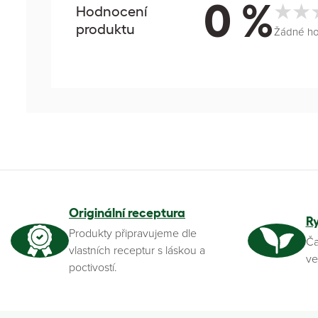
0 %
Hodnocení
produktu
Žádné h
Originální receptura
R
Produkty připravujeme dle
Ča
vlastních receptur s láskou a
ve
poctivostí.