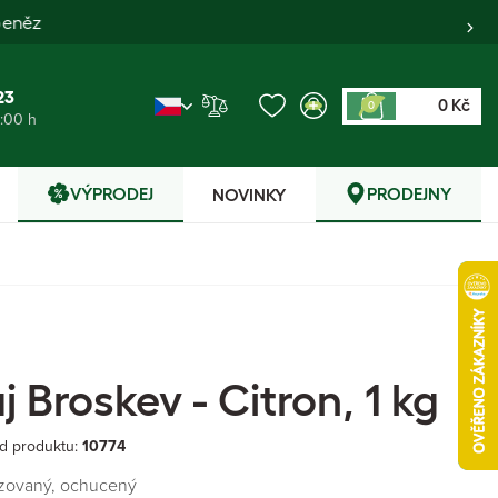
23
0 Kč
0
6:00 h
VÝPRODEJ
PRODEJNY
NOVINKY
 Broskev - Citron, 1 kg
d produktu:
10774
izovaný, ochucený