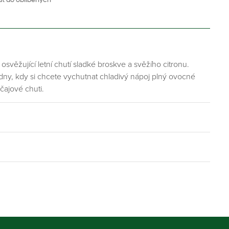
osvěžující letní chutí sladké broskve a svěžího citronu.
 dny, kdy si chcete vychutnat chladivý nápoj plný ovocné
čajové chuti.