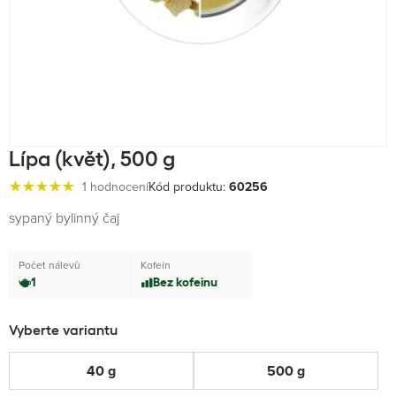
Lípa (květ), 500 g
1 hodnocení
Kód produktu:
60256
sypaný bylinný čaj
Počet nálevů
Kofein
1
Bez kofeinu
Vyberte variantu
40 g
500 g