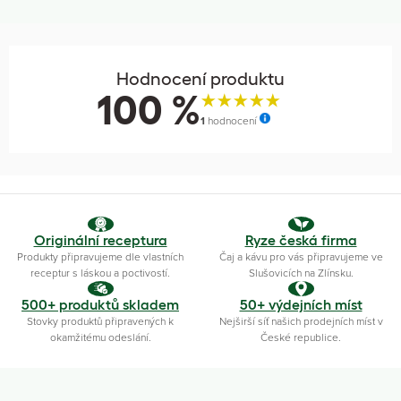
Hodnocení produktu
100 %
1
hodnocení
Originální receptura
Ryze česká firma
Produkty připravujeme dle vlastních
Čaj a kávu pro vás připravujeme ve
receptur s láskou a poctivostí.
Slušovicích na Zlínsku.
500+ produktů skladem
50+ výdejních míst
Stovky produktů připravených k
Nejširší síť našich prodejních míst v
okamžitému odeslání.
České republice.