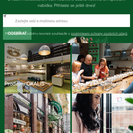
nabídka. Přihlaste se ještě dnes!
Přihlášením k odběru novinek souhlasíte s
ODEBÍRAT
podmínkami ochrany osobních údajů
.
Prodejny OXALIS
Prague Tea Center
ZOBRAZIT MAPU
ZOBRAZIT VÍCE