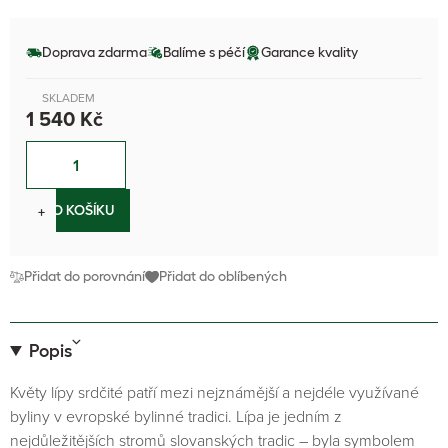
Doprava zdarma
Balíme s péčí
Garance kvality
SKLADEM
1 540 Kč
−
+
DO KOŠÍKU
Přidat do porovnání
Přidat do oblíbených
Popis
Květy lípy srdčité patří mezi nejznámější a nejdéle využívané
byliny v evropské bylinné tradici. Lípa je jedním z
nejdůležitějších stromů slovanských tradic – byla symbolem