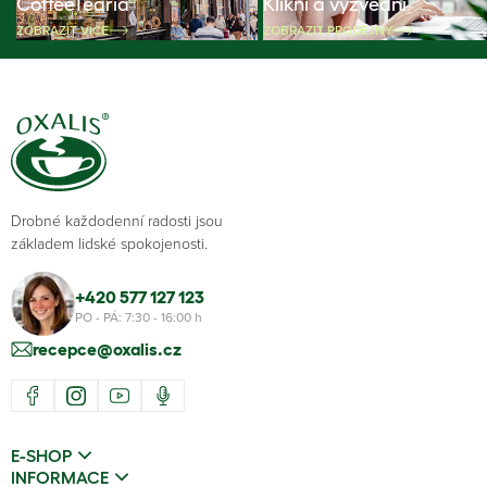
CoffeeTearia
Klikni a vyzvedni
ZOBRAZIT VÍCE
ZOBRAZIT PRODEJNY
Drobné každodenní radosti jsou
základem lidské spokojenosti.
+420 577 127 123
PO - PÁ: 7:30 - 16:00 h
recepce@oxalis.cz
E-SHOP
INFORMACE