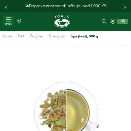
Doprava zdarma při nákupu nad 1 000 Kč
0
MENU
Domů
ČAJ
Čistý čaj
Bylinný čaj
Lípa (květ), 500 g