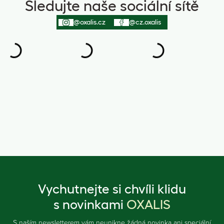
Sledujte naše sociální sítě
@oxalis.cz
@cz.oxalis
Vychutnejte si chvíli klidu
s novinkami
OXALIS
S naším newsletterem vám neunikne žádná novinka ani speciální