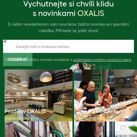
Vychutnejte si chvíli klidu
s novinkami
OXALIS
S naším newsletterem vám neunikne žádná novinka ani speciální
nabídka. Přihlaste se ještě dnes!
Přihlášením k odběru novinek souhlasíte s
ODEBÍRAT
podmínkami ochrany osobních údajů
.
Prodejny OXALIS
Prague Tea Center
ZOBRAZIT MAPU
ZOBRAZIT VÍCE