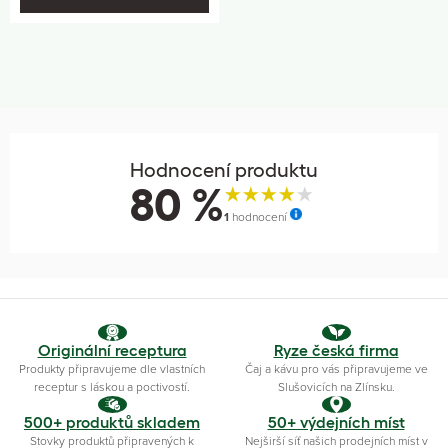
Hodnocení produktu
80 %
1
hodnocení
Originální receptura
Ryze česká firma
Produkty připravujeme dle vlastních
Čaj a kávu pro vás připravujeme ve
receptur s láskou a poctivostí.
Slušovicích na Zlínsku.
500+ produktů skladem
50+ výdejních míst
Stovky produktů připravených k
Nejširší síť našich prodejních míst v