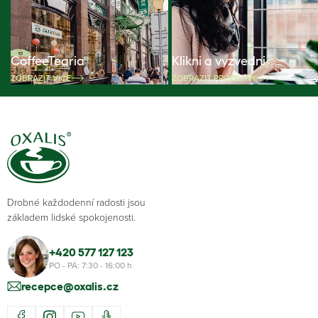
CoffeeTearia
Klikni a vyzvedni
ZOBRAZIT VÍCE
ZOBRAZIT PRODEJNY
Drobné každodenní radosti jsou
základem lidské spokojenosti.
+420 577 127 123
PO - PÁ: 7:30 - 16:00 h
recepce@oxalis.cz