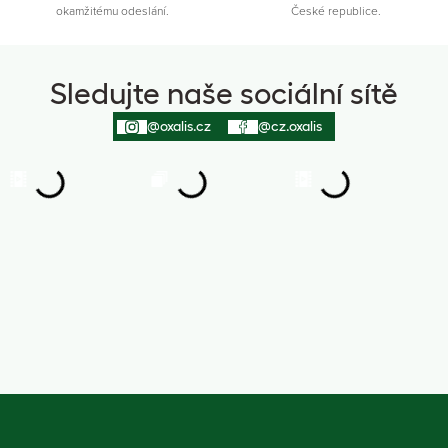
okamžitému odeslání.
České republice.
Sledujte naše sociální sítě
@oxalis.cz
@cz.oxalis