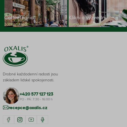
CoffeeTearia
Klikni a vyzvedni
ZOBRAZIT VÍCE
ZOBRAZIT PRODEJNY
Drobné každodenní radosti jsou
základem lidské spokojenosti.
+420 577 127 123
PO - PÁ: 7:30 - 16:00 h
recepce@oxalis.cz