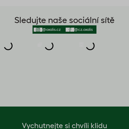
Sledujte naše sociální sítě
@oxalis.cz
@cz.oxalis
Vychutnejte si chvíli klidu