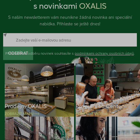
s novinkami
OXALIS
S naším newsletterem vám neunikne žádná novinka ani speciální
nabídka. Přihlaste se ještě dnes!
Přihlášením k odběru novinek souhlasíte s
ODEBÍRAT
podmínkami ochrany osobních údajů
.
Prodejny OXALIS
Prague Tea Center
ZOBRAZIT MAPU
ZOBRAZIT VÍCE