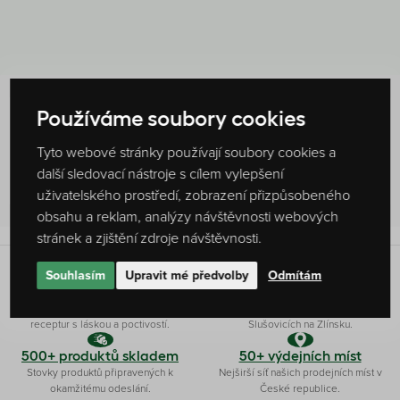
Používáme soubory cookies
Hodnocení produktu
80 %
Tyto webové stránky používají soubory cookies a
další sledovací nástroje s cílem vylepšení
1
hodnocení
uživatelského prostředí, zobrazení přizpůsobeného
obsahu a reklam, analýzy návštěvnosti webových
stránek a zjištění zdroje návštěvnosti.
Souhlasím
Upravit mé předvolby
Odmítám
Originální receptura
Ryze česká firma
Produkty připravujeme dle vlastních
Čaj a kávu pro vás připravujeme ve
receptur s láskou a poctivostí.
Slušovicích na Zlínsku.
500+ produktů skladem
50+ výdejních míst
Stovky produktů připravených k
Nejširší síť našich prodejních míst v
okamžitému odeslání.
České republice.